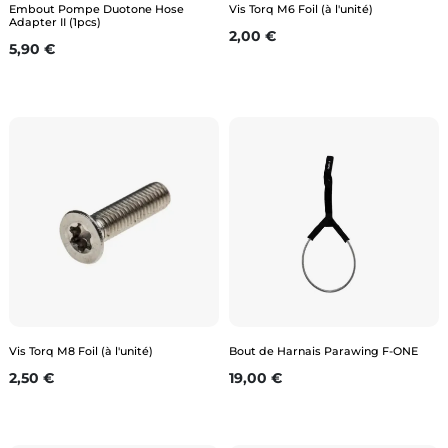
Embout Pompe Duotone Hose
Vis Torq M6 Foil (à l'unité)
Adapter II (1pcs)
Prix
2,00 €
Prix
5,90 €
Vis Torq M8 Foil (à l'unité)
Bout de Harnais Parawing F-ONE
Prix
Prix
2,50 €
19,00 €