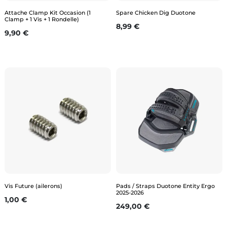
Attache Clamp Kit Occasion (1
Spare Chicken Dig Duotone
Clamp + 1 Vis + 1 Rondelle)
Prix
8,99 €
Prix
9,90 €
Vis Future (ailerons)
Pads / Straps Duotone Entity Ergo
2025-2026
Prix
1,00 €
Prix
249,00 €