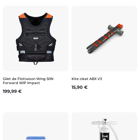
Gilet de Flottaison Wing 50N
Kite cleat ABX V3
Forward WIP Impact
Prix
15,90 €
Prix
199,99 €