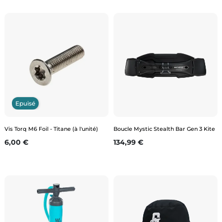
Epuisé
Vis Torq M6 Foil - Titane (à l'unité)
Boucle Mystic Stealth Bar Gen 3 Kite
Prix
Prix
6,00 €
134,99 €