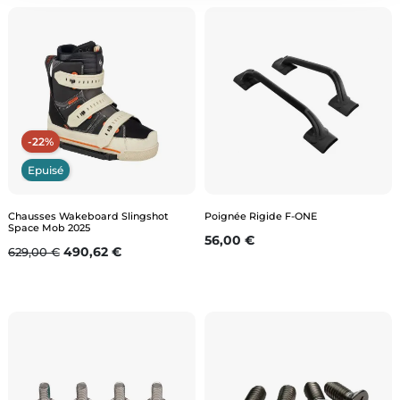
-22%
Epuisé
Chausses Wakeboard Slingshot
Poignée Rigide F-ONE
Space Mob 2025
Prix
56,00 €
Prix de base
Prix
490,62 €
629,00 €