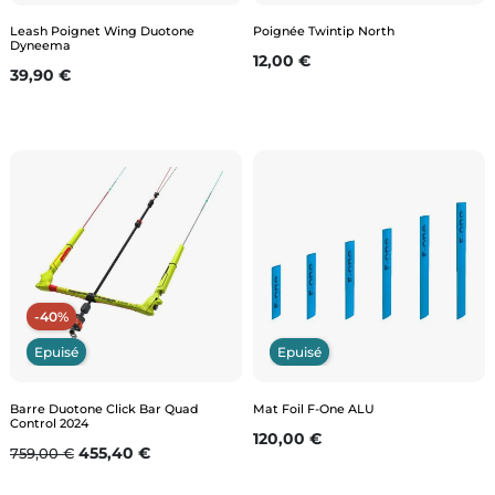
Leash Poignet Wing Duotone
Poignée Twintip North
Dyneema
Prix
12,00 €
Prix
39,90 €
-40%
Epuisé
Epuisé
Barre Duotone Click Bar Quad
Mat Foil F-One ALU
Control 2024
Prix
120,00 €
Prix de base
Prix
455,40 €
759,00 €