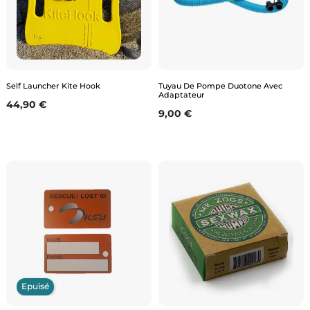
Self Launcher Kite Hook
Tuyau De Pompe Duotone Avec
Adaptateur
Prix
44,90 €
Prix
9,00 €
Epuisé