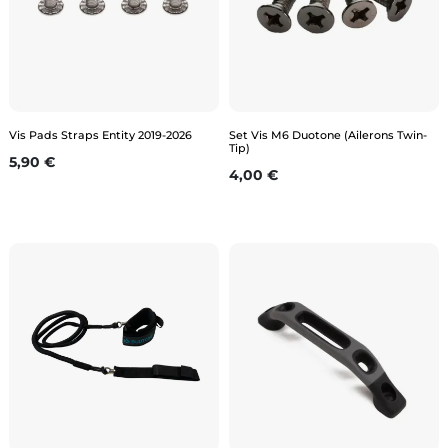
Vis Pads Straps Entity 2019-2026
Set Vis M6 Duotone (Ailerons Twin-
Tip)
Prix
5,90 €
Prix
4,00 €