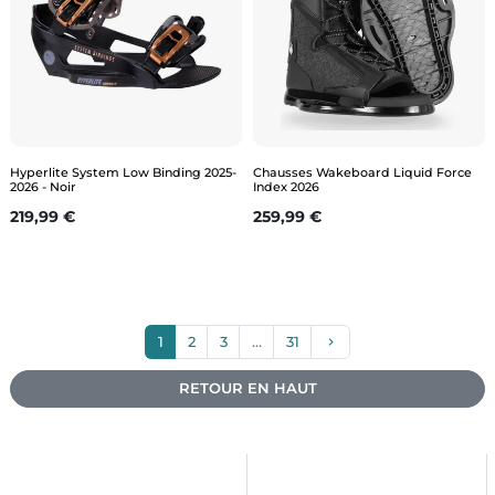
Hyperlite System Low Binding 2025-
Chausses Wakeboard Liquid Force
2026 - Noir
Index 2026
Prix
Prix
219,99 €
259,99 €
Suivant
1
2
3
…
31
keyboard_arrow_right
RETOUR EN HAUT