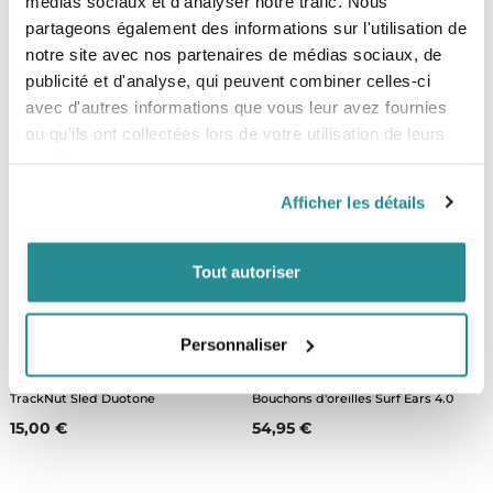
médias sociaux et d'analyser notre trafic. Nous
Poignée souple F-ONE
Tuyau De Pompe Multi Duotone
partageons également des informations sur l'utilisation de
Avec Adaptateur
Prix
29,00 €
notre site avec nos partenaires de médias sociaux, de
Prix
11,90 €
publicité et d'analyse, qui peuvent combiner celles-ci
avec d'autres informations que vous leur avez fournies
ou qu'ils ont collectées lors de votre utilisation de leurs
services.
Afficher les détails
Tout autoriser
Personnaliser
TrackNut Sled Duotone
Bouchons d'oreilles Surf Ears 4.0
Prix
Prix
15,00 €
54,95 €