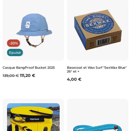
-20%
Epuisé
Casque BangProof Bucket 2025
Basecoat et Wax Surf "SexWax Blue"
26° et +
Prix de base
Prix
111,20 €
139,00 €
Prix
4,00 €