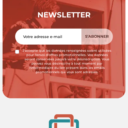
NEWSLETTER
J'accepte que les données renseignées soient utilisées
pour l'envoi d'offres promotionnelles. Vos données
seront conservées jusqu'à votre désinscription. Vous
pouvez vous désinscrire à tout moment par
l'intermédiaire du lien présent dans les emails
promotionnels qui vous sont adressés.