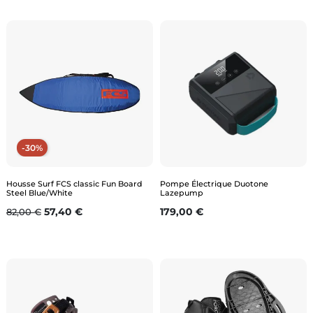
-30%
Housse Surf FCS classic Fun Board
Pompe Électrique Duotone
Steel Blue/White
Lazepump
Prix de base
Prix
Prix
57,40 €
179,00 €
82,00 €