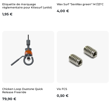
Etiquette de marquage
Wax Surf "SexWax green" 14°/23°C
règlementaire pour Kitesurf (unité)
Prix
4,00 €
Prix
1,95 €
Chicken Loop Duotone Quick
Vis FCS
Release Freeride
Prix
0,50 €
Prix
79,90 €