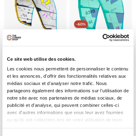
-60%
-30%
Epuisé
Aile Duotone Neo D/LAB 2025
Aile Duotone Dice 2022-2023
Prix de base
Prix
Prix de base
Prix
1 994,30 €
811,60 €
2 849,00 €
2 029,00 €
Ce site web utilise des cookies.
Les cookies nous permettent de personnaliser le contenu
et les annonces, d'offrir des fonctionnalités relatives aux
médias sociaux et d'analyser notre trafic. Nous
partageons également des informations sur l'utilisation de
notre site avec nos partenaires de médias sociaux, de
publicité et d'analyse, qui peuvent combiner celles-ci
avec d'autres informations que vous leur avez fournies
ou qu'ils ont collectées lors de votre utilisation de leurs
services.
-35%