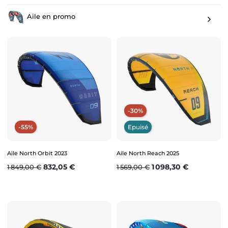
Aile en promo
-30%
-55%
Epuisé
Aile North Orbit 2023
Aile North Reach 2025
Prix de base
Prix
Prix de base
Prix
832,05 €
1 098,30 €
1 849,00 €
1 569,00 €