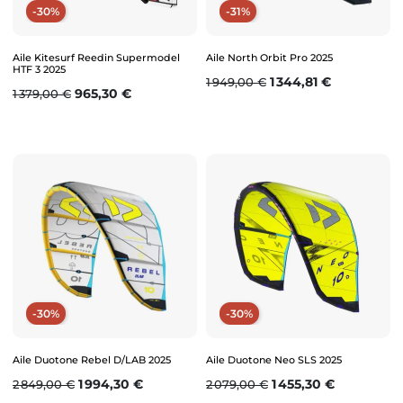
-30%
-31%
Aile Kitesurf Reedin Supermodel
Aile North Orbit Pro 2025
HTF 3 2025
Prix de base
Prix
1 344,81 €
1 949,00 €
Prix de base
Prix
965,30 €
1 379,00 €
-30%
-30%
Aile Duotone Rebel D/LAB 2025
Aile Duotone Neo SLS 2025
Prix de base
Prix
Prix de base
Prix
1 994,30 €
1 455,30 €
2 849,00 €
2 079,00 €