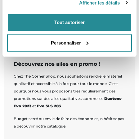
Afficher les détails
Aile Kitesurf Core XR PRO
Prix de base
Prix
1 916,85 €
2 949,00 €
Tout autoriser
Personnaliser
RETOUR EN HAUT
Découvrez nos ailes en promo !
Chez The Corner Shop, nous souhaitons rendre le matériel
qualitatif et accessible à la fois pour tout le monde. C'est
pourquoi nous vous proposons très régulièrement des
promotions sur des ailes qualitatives comme les
Duotone
Evo 2023
et
Evo SLS 203
.
Budget serré ou envie de faire des économies, n'hésitez pas
à découvrir notre catalogue.