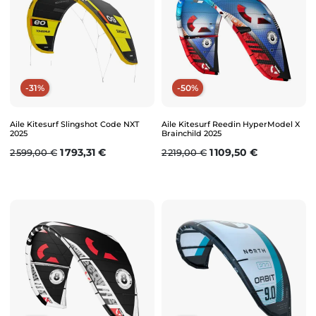
-31%
-50%
Aile Kitesurf Slingshot Code NXT
Aile Kitesurf Reedin HyperModel X
2025
Brainchild 2025
Prix de base
Prix
Prix de base
Prix
1 793,31 €
1 109,50 €
2 599,00 €
2 219,00 €