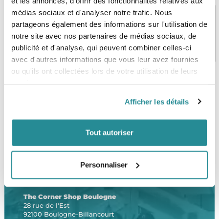
et les annonces, d'offrir des fonctionnalités relatives aux
médias sociaux et d'analyser notre trafic. Nous
partageons également des informations sur l'utilisation de
notre site avec nos partenaires de médias sociaux, de
PAIEMENT SÉCURISÉ
STOCK EN TEMPS RÉEL
publicité et d'analyse, qui peuvent combiner celles-ci
CB, VISA, Mastercard, ALMA
Plus de 5000 produits en stock
avec d'autres informations que vous leur avez fournies
ou qu'ils ont collectées lors de votre utilisation de leurs
services.
SERVICE CLIENT
FRAIS DE PORT OFFERTS
Afficher les détails
Une équipe de passionnés
À partir de 99€ d’achat*
Tout autoriser
Personnaliser
LE SHOP
The Corner Shop Boulogne
28 rue de l'Est
92100 Boulogne-Billancourt