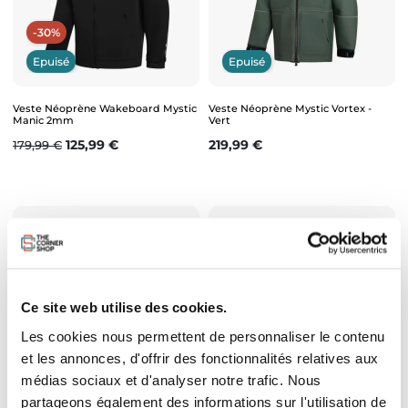
-30%
Epuisé
Epuisé
Veste Néoprène Wakeboard Mystic
Veste Néoprène Mystic Vortex -
Manic 2mm
Vert
Prix de base
Prix
Prix
125,99 €
219,99 €
179,99 €
Ce site web utilise des cookies.
Les cookies nous permettent de personnaliser le contenu
-20%
et les annonces, d'offrir des fonctionnalités relatives aux
Epuisé
médias sociaux et d'analyser notre trafic. Nous
partageons également des informations sur l'utilisation de