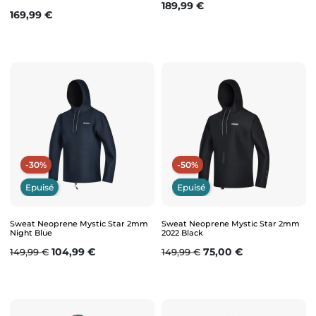
Prix
189,99 €
Prix
169,99 €
-30%
-50%
Epuisé
Epuisé
Sweat Neoprene Mystic Star 2mm
Sweat Neoprene Mystic Star 2mm
Night Blue
2022 Black
Prix de base
Prix
Prix de base
Prix
104,99 €
75,00 €
149,99 €
149,99 €