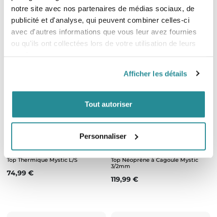
Veste Néoprène Mystic Vortex
Veste Mystic Ocean Jacket
notre site avec nos partenaires de médias sociaux, de
Prix
Prix de base
Prix
219,99 €
167,99 €
209,99 €
publicité et d'analyse, qui peuvent combiner celles-ci
avec d'autres informations que vous leur avez fournies
ou qu'ils ont collectées lors de votre utilisation de leurs
services.
Afficher les détails
Tout autoriser
Personnaliser
Top Thermique Mystic L/S
Top Néoprène à Cagoule Mystic
3/2mm
Prix
74,99 €
Prix
119,99 €