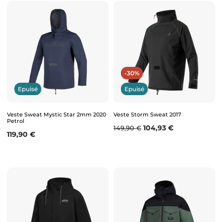
-30%
Epuisé
Epuisé
Veste Sweat Mystic Star 2mm 2020
Veste Storm Sweat 2017
Petrol
Prix de base
Prix
104,93 €
149,90 €
Prix
119,90 €