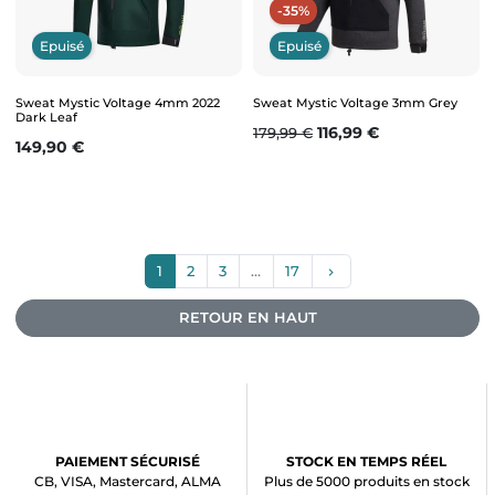
-35%
Epuisé
Epuisé
Sweat Mystic Voltage 4mm 2022
Sweat Mystic Voltage 3mm Grey
Dark Leaf
Prix de base
Prix
116,99 €
179,99 €
Prix
149,90 €
Suivant
1
2
3
…
17
keyboard_arrow_right
RETOUR EN HAUT
PAIEMENT SÉCURISÉ
STOCK EN TEMPS RÉEL
CB, VISA, Mastercard, ALMA
Plus de 5000 produits en stock