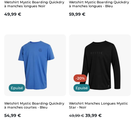
Wetshirt Mystic Boarding Quickdry
Wetshirt Mystic Boarding Quickdry
à manches longues Noir
à manches longues - Bleu
Prix
Prix
49,99 €
59,99 €
-20%
Epuisé
Epuisé
Wetshirt Mystic Boarding Quickdry
Wetshirt Manches Longues Mystic
à manches courtes - Bleu
Star - Noir
Prix
Prix de base
Prix
54,99 €
39,99 €
49,99 €