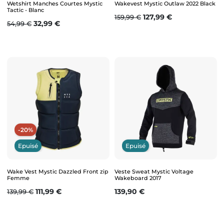
Wetshirt Manches Courtes Mystic
Wakevest Mystic Outlaw 2022 Black
Tactic - Blanc
Prix de base
Prix
127,99 €
159,99 €
Prix de base
Prix
32,99 €
54,99 €
-20%
Epuisé
Epuisé
Wake Vest Mystic Dazzled Front zip
Veste Sweat Mystic Voltage
Femme
Wakeboard 2017
Prix de base
Prix
Prix
111,99 €
139,90 €
139,99 €