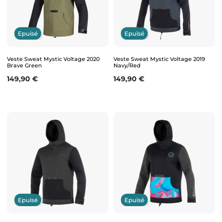
Epuisé
Epuisé
Veste Sweat Mystic Voltage 2020
Veste Sweat Mystic Voltage 2019
Brave Green
Navy/Red
Prix
Prix
149,90 €
149,90 €
Epuisé
Epuisé