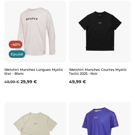
-40%
Epuisé
Wetshirt Manches Longues Mystic
Wetshirt Manches Courtes Mystic
Star - Blanc
Tactic 2025 - Noir
Prix de base
Prix
Prix
29,99 €
49,99 €
49,99 €