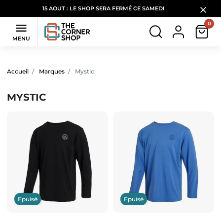
15 AOUT : LE SHOP SERA FERMÉ CE SAMEDI
0

MENU
Filtres
(137 produits)
Accueil
Marques
Mystic
MYSTIC
Epuisé
Epuisé