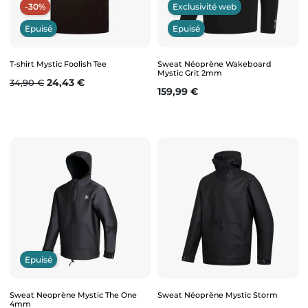
-30%
Exclusivité web
Epuisé
Epuisé
T-shirt Mystic Foolish Tee
Sweat Néoprène Wakeboard
Mystic Grit 2mm
Prix de base
Prix
24,43 €
34,90 €
Prix
159,99 €
Epuisé
Sweat Neoprène Mystic The One
Sweat Néoprène Mystic Storm
4mm