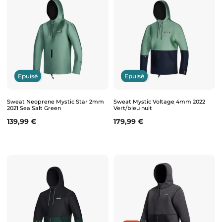
Epuisé
Epuisé
Sweat Neoprene Mystic Star 2mm
Sweat Mystic Voltage 4mm 2022
2021 Sea Salt Green
Vert/bleu nuit
Prix
Prix
139,99 €
179,99 €