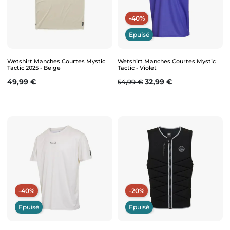
-40%
Epuisé
Wetshirt Manches Courtes Mystic
Wetshirt Manches Courtes Mystic
Tactic 2025 - Beige
Tactic - Violet
Prix
Prix de base
Prix
49,99 €
32,99 €
54,99 €
-40%
-20%
Epuisé
Epuisé