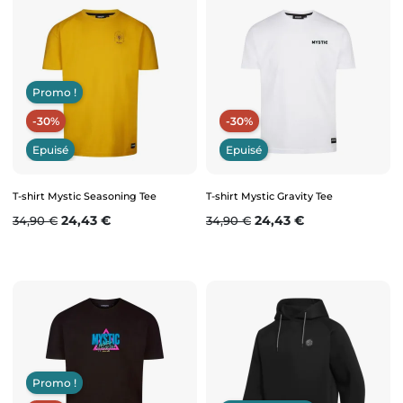
Promo !
-30%
-30%
Epuisé
Epuisé
T-shirt Mystic Seasoning Tee
T-shirt Mystic Gravity Tee
Prix de base
Prix
Prix de base
Prix
24,43 €
24,43 €
34,90 €
34,90 €
Promo !