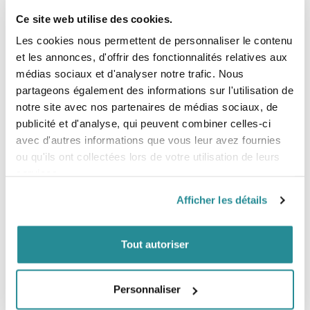
Ce site web utilise des cookies.
Les cookies nous permettent de personnaliser le contenu
LE SHOP
et les annonces, d'offrir des fonctionnalités relatives aux
médias sociaux et d'analyser notre trafic. Nous
The Corner Shop Boulogne
partageons également des informations sur l'utilisation de
28 rue de l'Est
92100 Boulogne-Billancourt
notre site avec nos partenaires de médias sociaux, de
publicité et d'analyse, qui peuvent combiner celles-ci
avec d'autres informations que vous leur avez fournies
LOCALISER
ou qu'ils ont collectées lors de votre utilisation de leurs
services.
BESOIN D’UN CONSEIL ?
Afficher les détails
01 47 31 84 24
Tout autoriser
06 72 10 11 51
Mardi au samedi
Personnaliser
11h-13h / 14h-19h