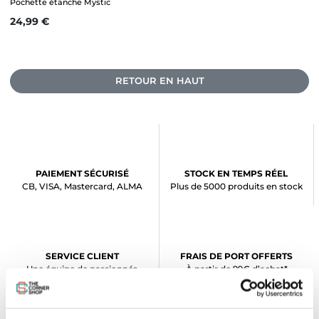
Pochette étanche Mystic
Prix
24,99 €
RETOUR EN HAUT
PAIEMENT SÉCURISÉ
STOCK EN TEMPS RÉEL
CB, VISA, Mastercard, ALMA
Plus de 5000 produits en stock
SERVICE CLIENT
FRAIS DE PORT OFFERTS
Une équipe de passionnés
À partir de 99€ d’achat*