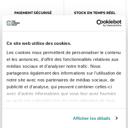
PAIEMENT SÉCURISÉ
STOCK EN TEMPS RÉEL
CB, VISA, Mastercard, ALMA
Plus de 5000 produits en stock
Ce site web utilise des cookies.
SERVICE CLIENT
FRAIS DE PORT OFFERTS
Une équipe de passionnés
À partir de 99€ d’achat*
Les cookies nous permettent de personnaliser le contenu
et les annonces, d'offrir des fonctionnalités relatives aux
médias sociaux et d'analyser notre trafic. Nous
partageons également des informations sur l'utilisation de
notre site avec nos partenaires de médias sociaux, de
publicité et d'analyse, qui peuvent combiner celles-ci
avec d'autres informations que vous leur avez fournies
LE SHOP
ou qu'ils ont collectées lors de votre utilisation de leurs
The Corner Shop Boulogne
services.
28 rue de l'Est
92100 Boulogne-Billancourt
Afficher les détails