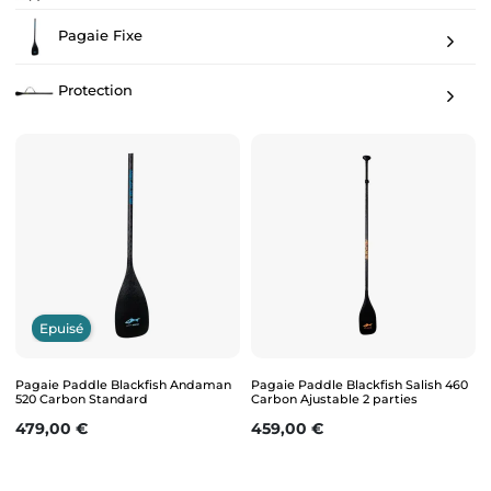
Pagaie Fixe
Protection
Epuisé
Pagaie Paddle Blackfish Andaman
Pagaie Paddle Blackfish Salish 460
520 Carbon Standard
Carbon Ajustable 2 parties
Prix
Prix
479,00 €
459,00 €