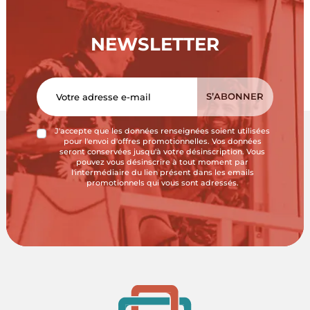
NEWSLETTER
J'accepte que les données renseignées soient utilisées
pour l'envoi d'offres promotionnelles. Vos données
seront conservées jusqu'à votre désinscription. Vous
pouvez vous désinscrire à tout moment par
l'intermédiaire du lien présent dans les emails
promotionnels qui vous sont adressés.