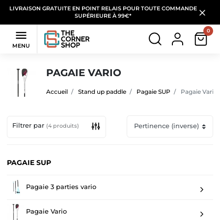
LIVRAISON GRATUITE EN POINT RELAIS POUR TOUTE COMMANDE
SUPÉRIEURE À 99€*
0

MENU
PAGAIE VARIO
Accueil
Stand up paddle
Pagaie SUP
Pagaie Vario
Filtrer par
(4 produits)
PAGAIE SUP
Pagaie 3 parties vario
Pagaie Vario