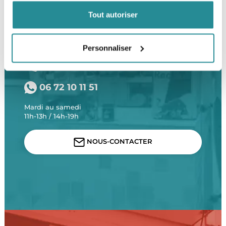
LOCALISER
Tout autoriser
BESOIN D’UN CONSEIL ?
Personnaliser
01 47 31 84 24
06 72 10 11 51
Mardi au samedi
11h-13h / 14h-19h
NOUS-CONTACTER