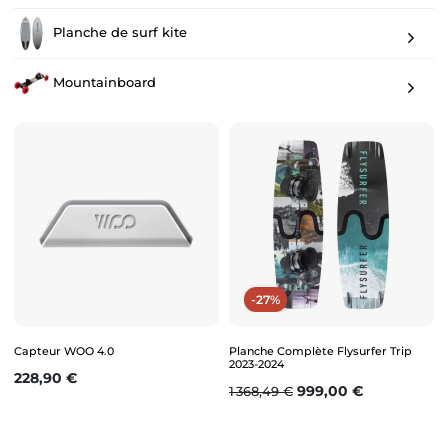
Planche de surf kite
Mountainboard
-27%
Capteur WOO 4.0
Planche Complète Flysurfer Trip
2023-2024
Prix
228,90 €
Prix de base
Prix
999,00 €
1 368,49 €