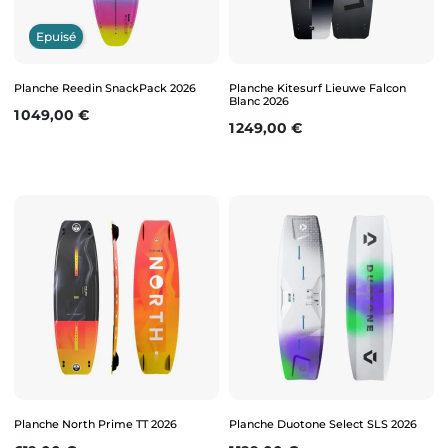
Epuisé
Planche Reedin SnackPack 2026
Planche Kitesurf Lieuwe Falcon
Blanc 2026
Prix
1 049,00 €
Prix
1 249,00 €
Planche North Prime TT 2026
Planche Duotone Select SLS 2026