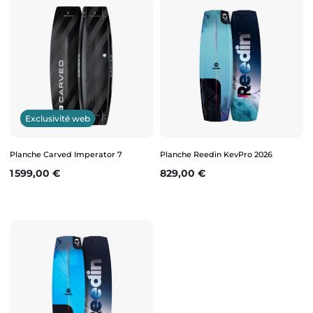
Exclusivité web
Planche Carved Imperator 7
Planche Reedin KevPro 2026
Prix
Prix
1 599,00 €
829,00 €