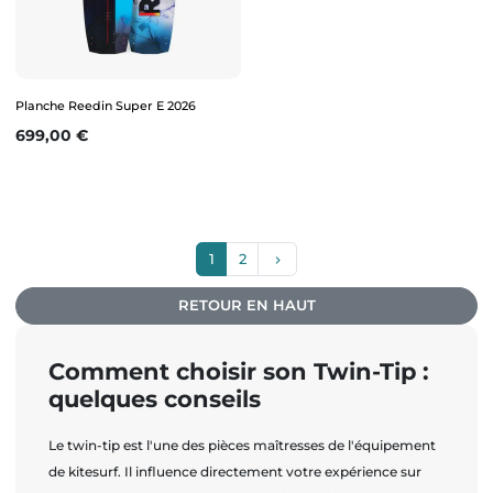
Planche Reedin Super E 2026
Prix
699,00 €
Suivant
1
2
keyboard_arrow_right
RETOUR EN HAUT
Comment choisir son Twin-Tip :
quelques conseils
Le twin-tip est l'une des pièces maîtresses de l'équipement
de kitesurf. Il influence directement votre expérience sur