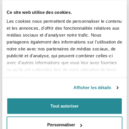
Ce site web utilise des cookies.
Planche Kitesurf Lieuwe Shotgun
Planche Duotone Soleil SLS 2026
Les cookies nous permettent de personnaliser le contenu
Standard
Prix
1 199,00 €
et les annonces, d'offrir des fonctionnalités relatives aux
Prix
829,99 €
médias sociaux et d'analyser notre trafic. Nous
partageons également des informations sur l'utilisation de
notre site avec nos partenaires de médias sociaux, de
publicité et d'analyse, qui peuvent combiner celles-ci
avec d'autres informations que vous leur avez fournies
ou qu'ils ont collectées lors de votre utilisation de leurs
services.
Afficher les détails
Tout autoriser
Planche Duotone Gonzales 2026
Planche Reedin SpaceAgency 2026
Prix
Prix
549,00 €
1 079,00 €
Personnaliser