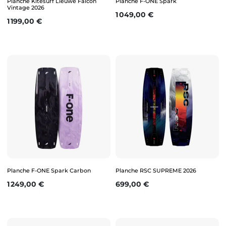
Planche Kitesurf Lieuwe Falcon
Planche F-ONE Spark
Vintage 2026
Prix
1 049,00 €
Prix
1 199,00 €
Planche F-ONE Spark Carbon
Planche RSC SUPREME 2026
Prix
Prix
1 249,00 €
699,00 €