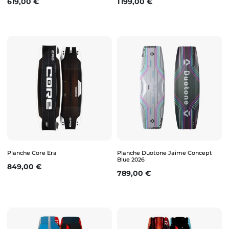
Prix
Prix
619,00 €
1 199,00 €
Planche Core Era
Planche Duotone Jaime Concept
Blue 2026
Prix
849,00 €
Prix
789,00 €