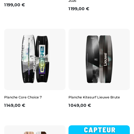
2026
Prix
1 199,00 €
Prix
1 199,00 €
Planche Core Choice 7
Planche Kitesurf Lieuwe Brute
Prix
Prix
1 149,00 €
1 049,00 €