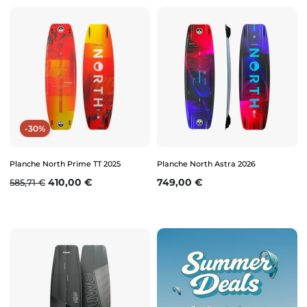
-30%
Planche North Prime TT 2025
Planche North Astra 2026
Prix de base
Prix
Prix
410,00 €
749,00 €
585,71 €