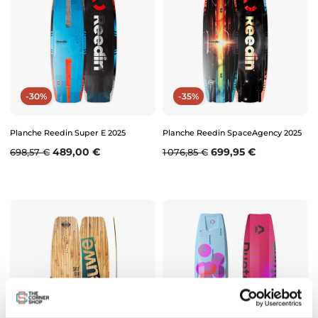
-30%
-35%
Planche Reedin Super E 2025
Planche Reedin SpaceAgency 2025
Prix de base
Prix
Prix de base
Prix
489,00 €
699,95 €
698,57 €
1 076,85 €