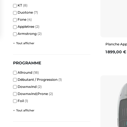
KT
(8)
Duotone
(7)
Fone
(4)
Appletree
(2)
Armstrong
(2)
Tout afficher
Planche App
Prix
1 899,00 €
PROGRAMME
Allround
(18)
4
Débutant / Progression
(1)
Downwind
(2)
Downwind;Prone
(2)
Foil
(1)
Tout afficher