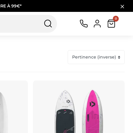
RE À 99€*
0