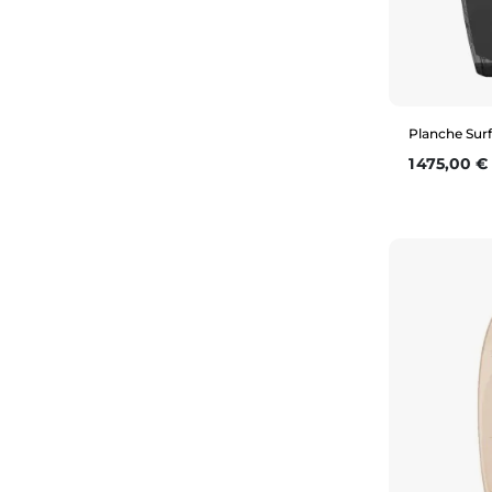
Planche Surf
Prix
1 475,00 €
4'3" (27