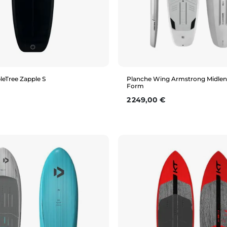
leTree Zapple S
Planche Wing Armstrong Midleng
Form
Prix
2 249,00 €
Aperçu rapide
Aperçu rapide
'6" (31L)
4'8" (33L)
6'4" (85L)