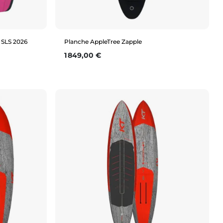
 SLS 2026
Planche AppleTree Zapple
Prix
1 849,00 €
Aperçu rapide