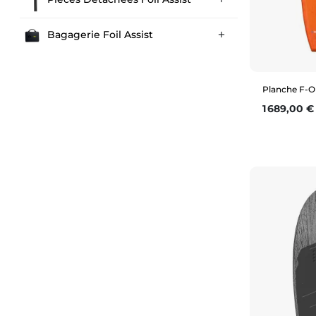
Bagagerie Foil Assist

Planche F-O
Prix
1 689,00 €
6'0" (82
6'6" (115L