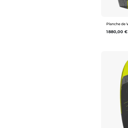
Planche de 
Prix
1 880,00 €