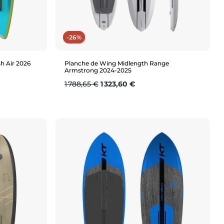
-26%
h Air 2026
Planche de Wing Midlength Range
Armstrong 2024-2025
Prix de base
Prix
1 788,65 €
1 323,60 €
Aperçu rapide
6'1 (75L)