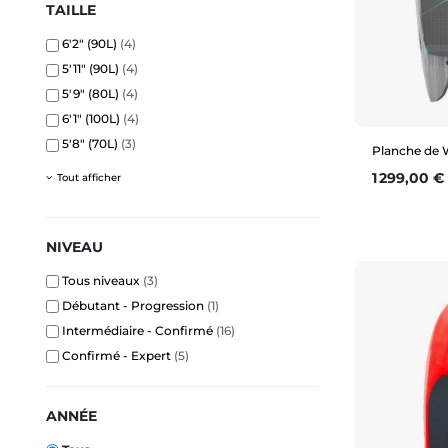
TAILLE
6'2" (90L)
(4)
5'11" (90L)
(4)
5'9" (80L)
(4)
6'1" (100L)
(4)
5'8" (70L)
(3)
Planche de 
Prix
1 299,00 €
Tout afficher
NIVEAU
5'2" (38
Tous niveaux
(3)
Débutant - Progression
(1)
5'11" (78
Intermédiaire - Confirmé
(16)
Confirmé - Expert
(5)
ANNÉE