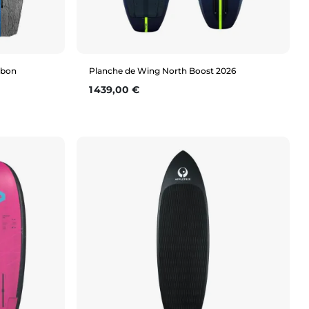
rbon
Planche de Wing North Boost 2026
Prix
1 439,00 €
Aperçu rapide
5'6" (65L)