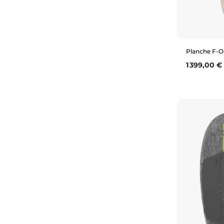
Planche F-O
Prix
1 399,00 €
5’8” (59