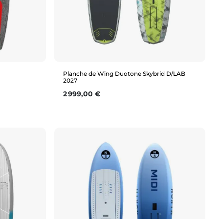
Planche de Wing Duotone Skybrid D/LAB
2027
Prix
2 999,00 €
Aperçu rapide
5'7"(70L)
5'9" (80L)