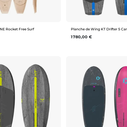
NE Rocket Free Surf
Planche de Wing KT Drifter 5 Ca
Prix
1 780,00 €
Aperçu rapide
Aperçu rapide
L)
5’11” (63L)
6’2” (71L)
6’8” (85L)