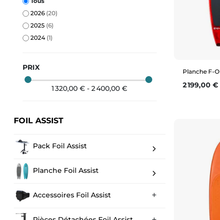
Tous
2026
(20)
2025
(6)
2024
(1)
PRIX
Planche F-O
Prix
2 199,00 €
1 320,00 € - 2 400,00 €
FOIL ASSIST
Pack Foil Assist
Planche Foil Assist
Accessoires Foil Assist

Pièces Détachées Foil Assist
