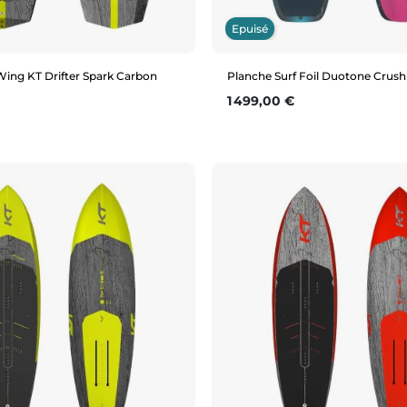
Epuisé
Wing KT Drifter Spark Carbon
Planche Surf Foil Duotone Crush
Prix
1 499,00 €
Aperçu rapide
Aperçu rapide
6'5" (130L)