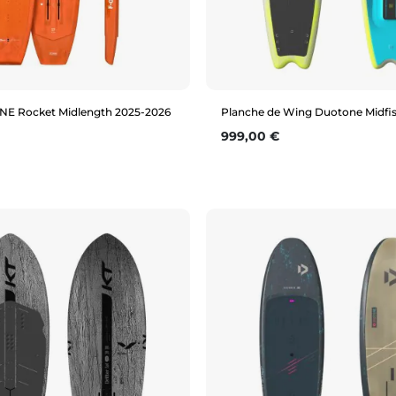
NE Rocket Midlength 2025-2026
Planche de Wing Duotone Midfis
Prix
999,00 €
Aperçu rapide
Aperçu rapide
L)
6'2" (95L)
6'4" (105L)
6'10" (115L)
)
6'8" (130L)
6'10" (150L)