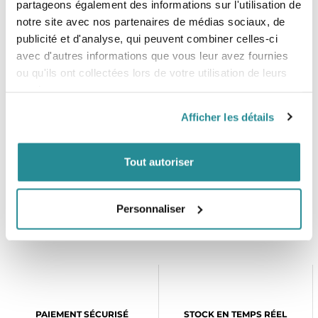
partageons également des informations sur l'utilisation de
notre site avec nos partenaires de médias sociaux, de
publicité et d'analyse, qui peuvent combiner celles-ci
avec d'autres informations que vous leur avez fournies
ou qu'ils ont collectées lors de votre utilisation de leurs
services.
-50%
Afficher les détails
Impact Vest Kitesurf Femme ION
Impact Vest Kitesurf Femme O'neill
Ivy 2024
Slasher Comp
Prix
Prix de base
Prix
Tout autoriser
139,99 €
74,98 €
149,95 €
Personnaliser
RETOUR EN HAUT
PAIEMENT SÉCURISÉ
STOCK EN TEMPS RÉEL