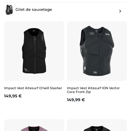
Gilet de sauvetage
Impact Vest Kitesurf O'neill Slasher
Impact Vest Kitesurf ION Vector
Core Front Zip
Prix
149,95 €
Prix
149,99 €