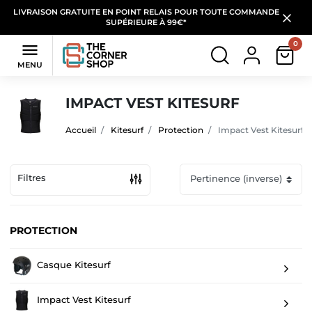
LIVRAISON GRATUITE EN POINT RELAIS POUR TOUTE COMMANDE
SUPÉRIEURE À 99€*
0

MENU
IMPACT VEST KITESURF
Accueil
Kitesurf
Protection
Impact Vest Kitesurf
Filtres
PROTECTION
Casque Kitesurf
Impact Vest Kitesurf