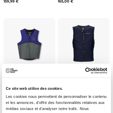
Prix
Prix
159,99 €
165,00 €
Impact Vest Kite Duotone
Impact Vest Kitesurf Mystic Star -
Bleu
Prix
139,00 €
Prix
154,99 €
Ce site web utilise des cookies.
Les cookies nous permettent de personnaliser le contenu
et les annonces, d'offrir des fonctionnalités relatives aux
médias sociaux et d'analyser notre trafic. Nous