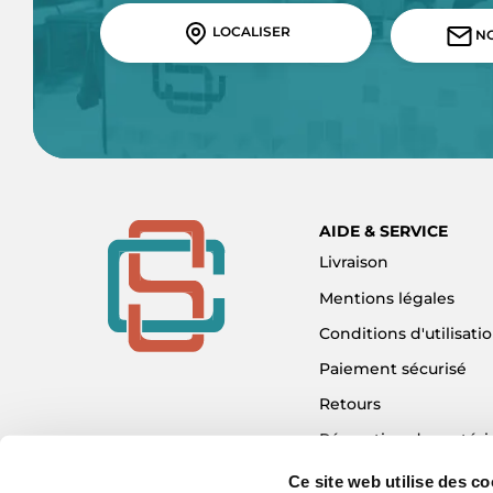
LOCALISER
NO
AIDE & SERVICE
Livraison
Mentions légales
Conditions d'utilisati
Paiement sécurisé
Retours
Réparation de matéri
Détaxe - Tax Refund
Ce site web utilise des co