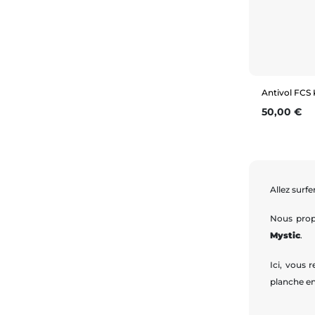
Antivol FCS
Prix
50,00 €
Allez surf
Nous prop
Mystic
.
Ici, vous 
planche en