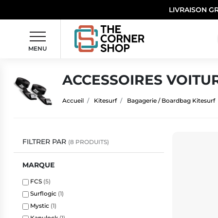
LIVRAISON G
MENU
ACCESSOIRES VOITU
Accueil
Kitesurf
Bagagerie / Boardbag Kitesurf
FILTRER PAR
(8 PRODUITS)
MARQUE
FCS
(5)
Surflogic
(1)
Mystic
(1)
Kanulock
(1)