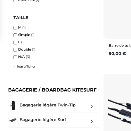
TAILLE
M
(1)
Simple
(1)
L
(1)
Barre de toi
Double
(1)
Prix
90,00 €
N/A
(3)
Tout afficher
BAGAGERIE / BOARDBAG KITESURF
Bagagerie légère Twin-Tip
Bagagerie légère Surf