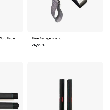
 Soft Racks
Pèse Bagage Mystic
Prix
24,99 €
Aperçu rapide
N/A