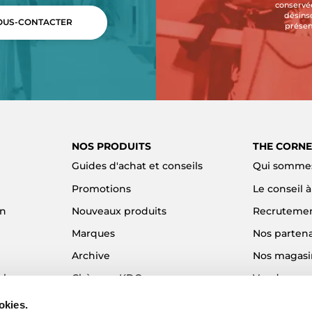
conservée
désins
US-CONTACTER
présen
NOS PRODUITS
THE CORNE
Guides d'achat et conseils
Qui sommes
Promotions
Le conseil 
on
Nouveaux produits
Recruteme
Marques
Nos partena
Archive
Nos magasi
el
Chèques KDO
Vendre son
Idées cadeaux
Alma - Paie
okies.