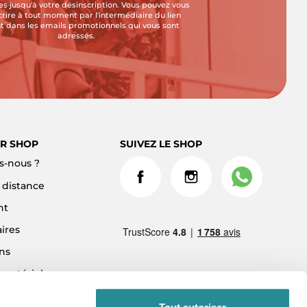
s jusqu'à votre désinscription. Vous pouvez vous
crire à tout moment par l'intermédiaire du lien
t dans les emails promotionnels qui vous sont
adressés.
R SHOP
SUIVEZ LE SHOP
-nous ?
à distance
nt
ires
ns
 matériel
ment 3x sans frais