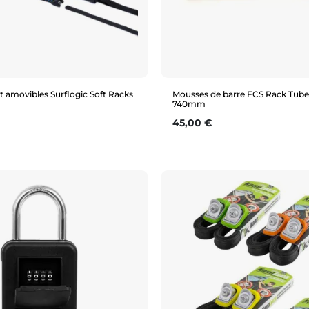
it amovibles Surflogic Soft Racks
Mousses de barre FCS Rack Tube
740mm
Prix
45,00 €
Aperçu rapide
Aperçu rapide
N/A
N/A