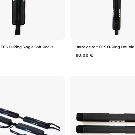
t FCS D-Ring Single Soft Racks
Barre de toit FCS D-Ring Double
Prix
110,00 €
Aperçu rapide
Aperçu rapide
Simple
Double