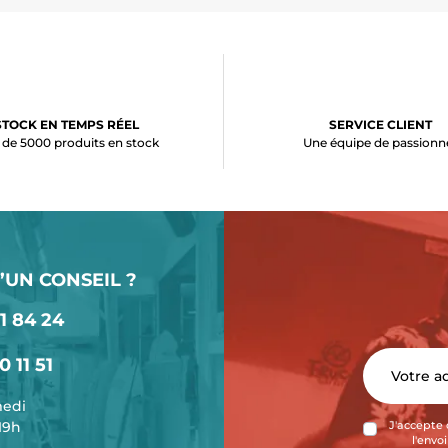
STOCK EN TEMPS RÉEL
SERVICE CLIENT
 de 5000 produits en stock
Une équipe de passionn
’UN CONSEIL ?
1 84 24
0 11 51
medi
-19h
J'accepte 
l'envo