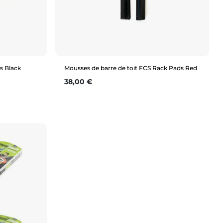
s Black
Mousses de barre de toit FCS Rack Pads Red
Prix
38,00 €
Aperçu rapide
470mm