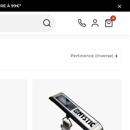
RE À 99€*
0