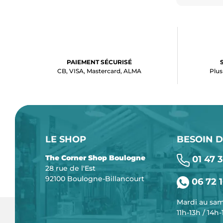
PAIEMENT SÉCURISÉ
CB, VISA, Mastercard, ALMA
Plus
LE SHOP
BESOIN D
The Corner Shop Boulogne
01 47 3
28 rue de l'Est
92100 Boulogne-Billancourt
06 72 1
Mardi au sa
11h-13h / 14h