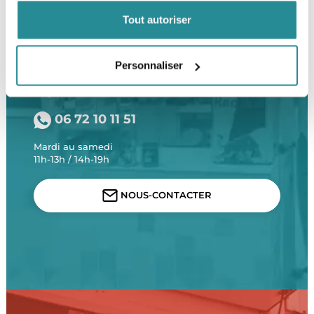
LOCALISER
Tout autoriser
BESOIN D’UN CONSEIL ?
Personnaliser
01 47 31 84 24
06 72 10 11 51
Mardi au samedi
11h-13h / 14h-19h
NOUS-CONTACTER