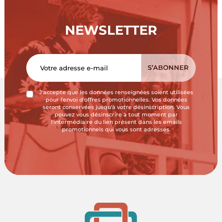
NEWSLETTER
J'accepte que les données renseignées soient utilisées
pour l'envoi d'offres promotionnelles. Vos données
seront conservées jusqu'à votre désinscription. Vous
pouvez vous désinscrire à tout moment par
l'intermédiaire du lien présent dans les emails
promotionnels qui vous sont adressés.