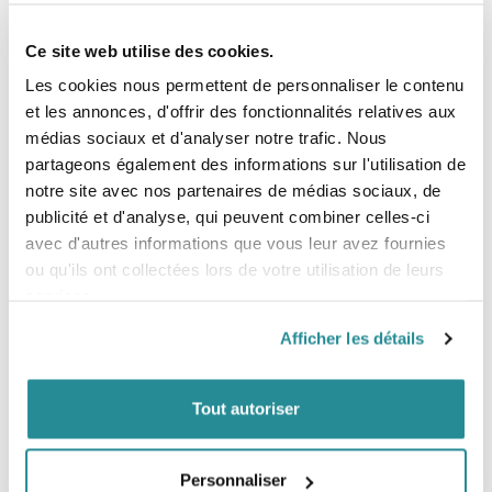
Ce site web utilise des cookies.
Les cookies nous permettent de personnaliser le contenu
Epuisé
Epuisé
et les annonces, d'offrir des fonctionnalités relatives aux
médias sociaux et d'analyser notre trafic. Nous
Aileron FCS II H4 Medium Smoke
Ailerons FCS II Performer Glass Flex
partageons également des informations sur l'utilisation de
Quad Rear
Tri Fins
notre site avec nos partenaires de médias sociaux, de
Prix
Prix
89,00 €
50,00 €
publicité et d'analyse, qui peuvent combiner celles-ci
avec d'autres informations que vous leur avez fournies
ou qu'ils ont collectées lors de votre utilisation de leurs
services.
Afficher les détails
Tout autoriser
Personnaliser