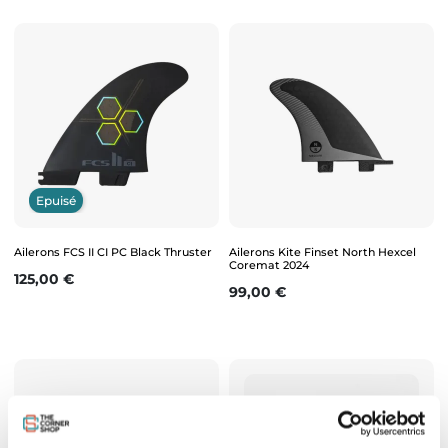
Epuisé
Ailerons FCS II CI PC Black Thruster
Ailerons Kite Finset North Hexcel
Coremat 2024
Prix
125,00 €
Prix
99,00 €