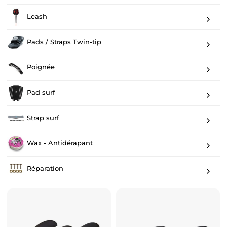
Leash
Pads / Straps Twin-tip
Poignée
Pad surf
Strap surf
Wax - Antidérapant
Réparation