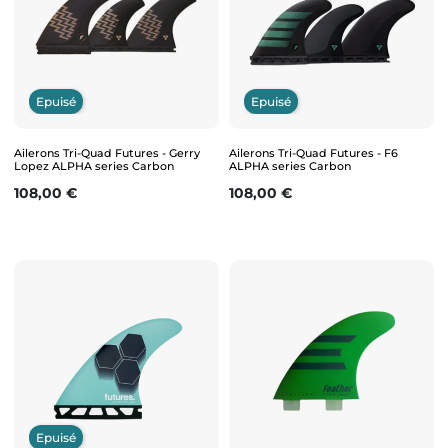
Epuisé
Epuisé
Ailerons Tri-Quad Futures - Gerry
Ailerons Tri-Quad Futures - F6
Lopez ALPHA series Carbon
ALPHA series Carbon
Prix
Prix
108,00 €
108,00 €
Epuisé