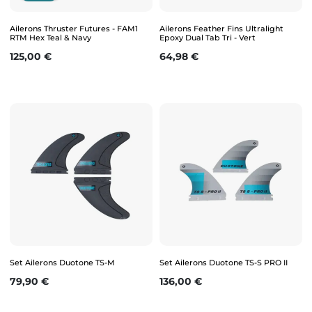
Ailerons Thruster Futures - FAM1
Ailerons Feather Fins Ultralight
RTM Hex Teal & Navy
Epoxy Dual Tab Tri - Vert
Prix
Prix
125,00 €
64,98 €
Set Ailerons Duotone TS-M
Set Ailerons Duotone TS-S PRO II
Prix
Prix
79,90 €
136,00 €