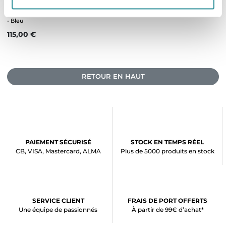
Ailerons FCS II Performer PC Tri Set
- Bleu
Prix
115,00 €
RETOUR EN HAUT
PAIEMENT SÉCURISÉ
STOCK EN TEMPS RÉEL
CB, VISA, Mastercard, ALMA
Plus de 5000 produits en stock
SERVICE CLIENT
FRAIS DE PORT OFFERTS
Une équipe de passionnés
À partir de 99€ d’achat*