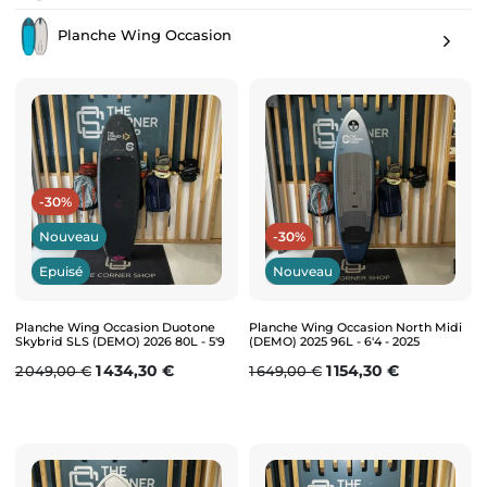
Planche Wing Occasion
-30%
Nouveau
-30%
Epuisé
Nouveau
Planche Wing Occasion Duotone
Planche Wing Occasion North Midi
Skybrid SLS (DEMO) 2026 80L - 5'9
(DEMO) 2025 96L - 6'4 - 2025
Prix de base
Prix
Prix de base
Prix
1 434,30 €
1 154,30 €
2 049,00 €
1 649,00 €