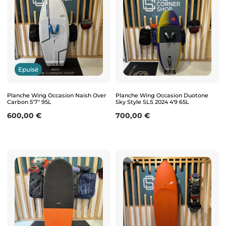
Epuisé
Planche Wing Occasion Naish Over
Planche Wing Occasion Duotone
Carbon 5'7" 95L
Sky Style SLS 2024 4'9 65L
Prix
Prix
600,00 €
700,00 €