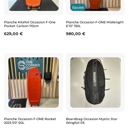
Epuisé
Planche Kitefoil Occasion F-One
Planche Occasion F-ONE Midlength
Pocket Carbon 110cm
6'10" 150L
Prix
Prix
629,00 €
980,00 €
Planche Occasion F-ONE Rocket
Boardbag Occasion Mystic Star
2023 5'0" 60L
Wingfoil 5'6