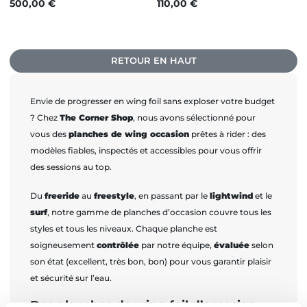
Prix
Prix
500,00 €
110,00 €
RETOUR EN HAUT
Envie de progresser en wing foil sans exploser votre budget
? Chez
The Corner Shop
, nous avons sélectionné pour
vous des
planches de wing occasion
prêtes à rider : des
modèles fiables, inspectés et accessibles pour vous offrir
des sessions au top.
Du
freeride
au
freestyle
, en passant par le
lightwind
et le
surf
, notre gamme de planches d’occasion couvre tous les
styles et tous les niveaux. Chaque planche est
soigneusement
contrôlée
par notre équipe,
évaluée
selon
son état (excellent, très bon, bon) pour vous garantir plaisir
et sécurité sur l’eau.
Des planches de wing foil d’occasion