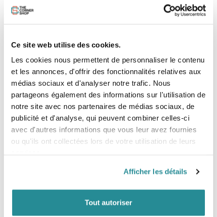
pour tous les riders
Débutant ou confirmé, trouvez la
planche de wing foil
d’occasion
qui correspond à vos objectifs : modèle stable
Ce site web utilise des cookies.
pour apprendre facilement, shape compact pour booster
Les cookies nous permettent de personnaliser le contenu
vos tricks, ou board lightwind pour voler tôt.
et les annonces, d'offrir des fonctionnalités relatives aux
Dans notre boutique
, vous accédez aux meilleures
médias sociaux et d'analyser notre trafic. Nous
marques du marché à prix réduit pour votre planche de
partageons également des informations sur l'utilisation de
wing foil d'occasion : F-One, Duotone, Armstrong, North,
notre site avec nos partenaires de médias sociaux, de
Slingshot…
publicité et d'analyse, qui peuvent combiner celles-ci
avec d'autres informations que vous leur avez fournies
Complétez votre équipement
ou qu'ils ont collectées lors de votre utilisation de leurs
facilement
services.
Besoin d’aller plus loin dans les sports de glisse nautiques ?
Afficher les détails
Découvrez aussi notre sélection de
foils occasion
,
ailes de
wing occasion
et
kitesurf occasion
pour compléter votre
quiver à petit prix.
Tout autoriser