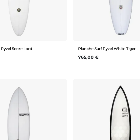
 Pyzel Score Lord
Planche Surf Pyzel White Tiger
Prix
765,00 €
Aperçu rapide
Aperçu rapide
6'4"
6'6"
6'2
5'10"
6'2"