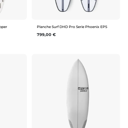
ipper
Planche Surf DHD Pro Serie Phoenix EPS
Prix
799,00 €
Aperçu rapide
5'9"
6'0"