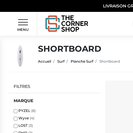
LIVRAISON G
MENU
SHORTBOARD
Accueil
Surf
Planche Surf
Shortboard
FILTRES
MARQUE
PYZEL
(6)
Wyve
(4)
LOST
(3)
DHD
(2)