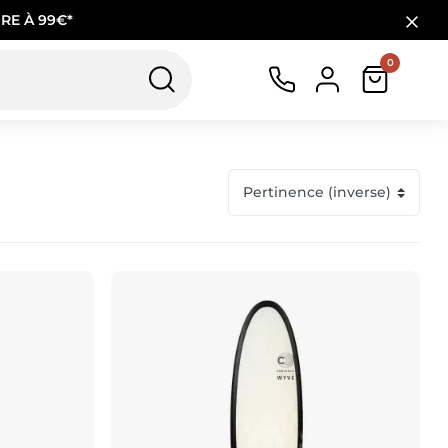
RE À 99€*
0