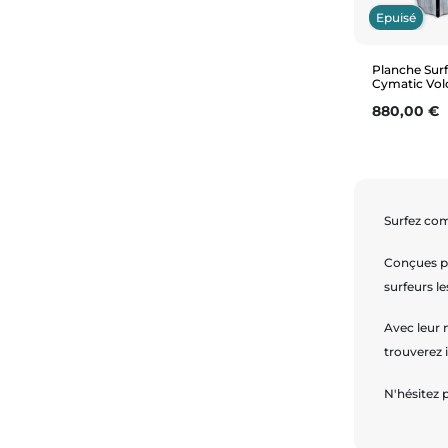
Epuisé
Planche Surf
Cymatic Vol
Prix
880,00 €
Surfez co
Conçues p
surfeurs le
Avec leur 
trouverez 
N'hésitez 