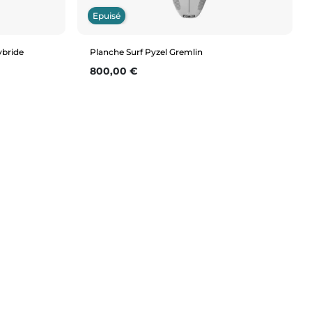
Epuisé
ybride
Planche Surf Pyzel Gremlin
Prix
800,00 €
Aperçu rapide