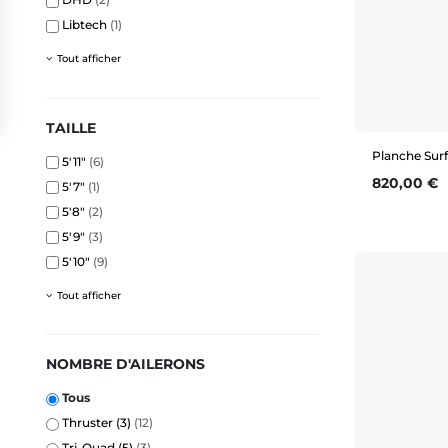
Libtech
(1)
Tout afficher
TAILLE
Planche Surf
5'11"
(6)
Prix
820,00 €
5'7"
(1)
5'8"
(2)
5'9"
(3)
5'10"
(9)
Tout afficher
NOMBRE D'AILERONS
Tous
Thruster (3)
(12)
Tri-Quad (5)
(3)