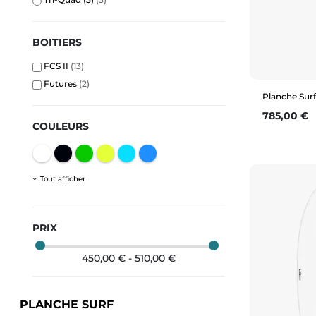
BOITIERS
FCS II
(13)
Futures
(2)
Planche Surf
Prix
785,00 €
COULEURS
Tout afficher
5'10
PRIX
450,00 € - 510,00 €
PLANCHE SURF