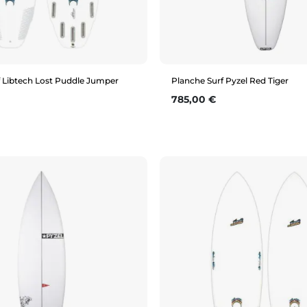
f Libtech Lost Puddle Jumper
Planche Surf Pyzel Red Tiger
Prix
785,00 €
Aperçu rapide
Aperçu rapide
6'1"
5'11"
6'0"
6'1"