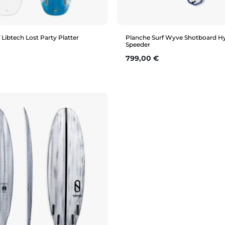
 Libtech Lost Party Platter
Planche Surf Wyve Shotboard H
Speeder
Prix
799,00 €
Aperçu rapide
Aperçu rapide
5'7"
6'0"