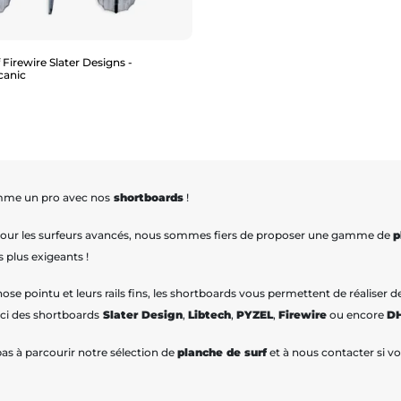
 Firewire Slater Designs -
canic
Aperçu rapide
mme un pro avec nos
shortboards
!
our les surfeurs avancés, nous sommes fiers de proposer une gamme de
p
s plus exigeants !
nose pointu et leurs rails fins, les shortboards vous permettent de réalise
ici des shortboards
Slater Design
,
Libtech
,
PYZEL
,
Firewire
ou encore
D
pas à parcourir notre sélection de
planche de surf
et à nous contacter si v