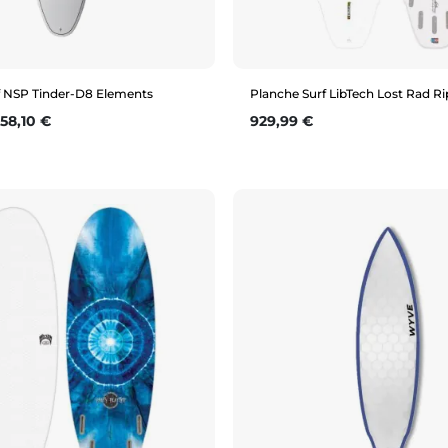
f NSP Tinder-D8 Elements
Planche Surf LibTech Lost Rad R
se
rix
Prix
58,10 €
929,99 €
Aperçu rapide
Aperçu rapide
6'0"
5'8"
5'10"