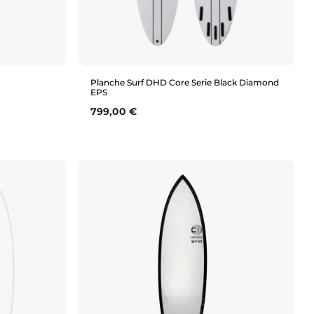
Planche Surf DHD Core Serie Black Diamond
EPS
Prix
799,00 €
Aperçu rapide
6'1"
6'2"