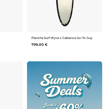
Planche Surf Wyve x Cabianca Go-To-Guy
Prix
799,00 €
Aperçu rapide
6'0"