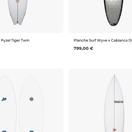
 Pyzel Tiger Twin
Planche Surf Wyve x Cabianca D
Prix
799,00 €
Aperçu rapide
Aperçu rapide
"
6'0"
6'2"
6'4"
5'11"