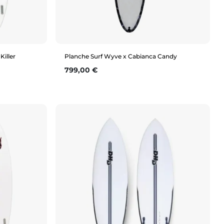
Killer
Planche Surf Wyve x Cabianca Candy
Prix
799,00 €
Aperçu rapide
6'3"