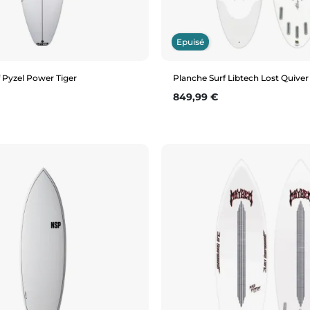
Epuisé
 Pyzel Power Tiger
Planche Surf Libtech Lost Quiver 
Prix
849,99 €
Aperçu rapide
Aperçu rapide
6'2"