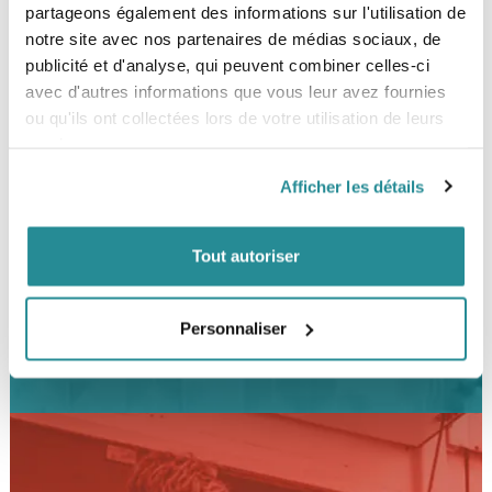
partageons également des informations sur l'utilisation de
notre site avec nos partenaires de médias sociaux, de
BESOIN D’UN CONSEIL ?
publicité et d'analyse, qui peuvent combiner celles-ci
avec d'autres informations que vous leur avez fournies
01 47 31 84 24
ou qu'ils ont collectées lors de votre utilisation de leurs
06 72 10 11 51
services.
Afficher les détails
Mardi au samedi
11h-13h / 14h-19h
Tout autoriser
NOUS-CONTACTER
Personnaliser