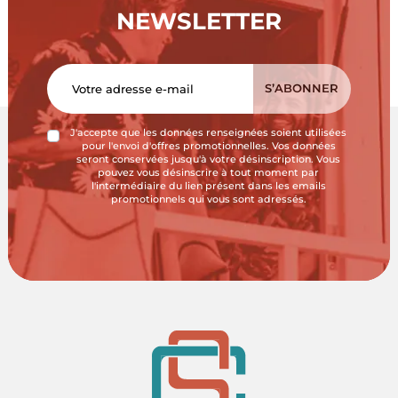
NEWSLETTER
J'accepte que les données renseignées soient utilisées
pour l'envoi d'offres promotionnelles. Vos données
seront conservées jusqu'à votre désinscription. Vous
pouvez vous désinscrire à tout moment par
l'intermédiaire du lien présent dans les emails
promotionnels qui vous sont adressés.