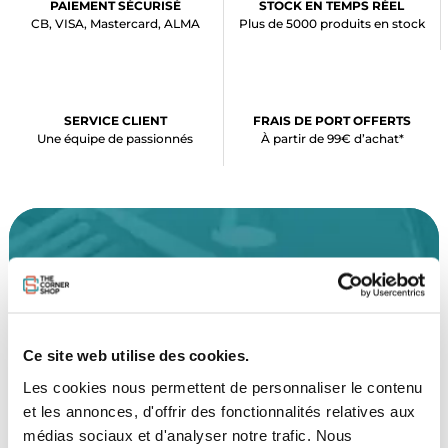
PAIEMENT SÉCURISÉ
STOCK EN TEMPS RÉEL
CB, VISA, Mastercard, ALMA
Plus de 5000 produits en stock
SERVICE CLIENT
FRAIS DE PORT OFFERTS
Une équipe de passionnés
À partir de 99€ d’achat*
LE SHOP
The Corner Shop Boulogne
28 rue de l'Est
Ce site web utilise des cookies.
92100 Boulogne-Billancourt
Les cookies nous permettent de personnaliser le contenu
et les annonces, d'offrir des fonctionnalités relatives aux
LOCALISER
médias sociaux et d'analyser notre trafic. Nous