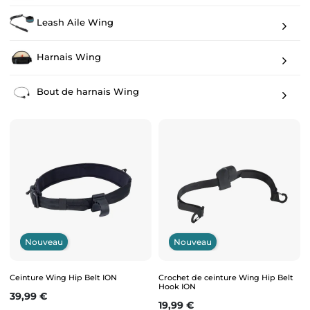
Leash Aile Wing
Harnais Wing
Bout de harnais Wing
Nouveau
Nouveau
Ceinture Wing Hip Belt ION
Crochet de ceinture Wing Hip Belt
Hook ION
Prix
39,99 €
Prix
19,99 €