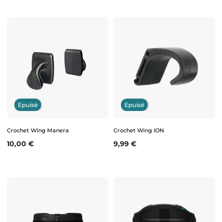
Epuisé
Epuisé
Crochet Wing Manera
Crochet Wing ION
Prix
Prix
10,00 €
9,99 €