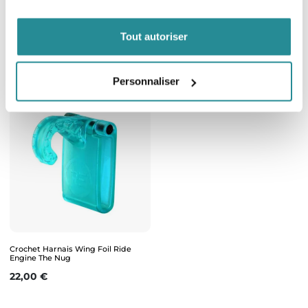
Leash Ceinture Largable Wing ION
Harnais Wing Manera Lift
Sup Core
Prix
Tout autoriser
150,00 €
Prix
64,99 €
Personnaliser
Crochet Harnais Wing Foil Ride
Engine The Nug
Prix
22,00 €