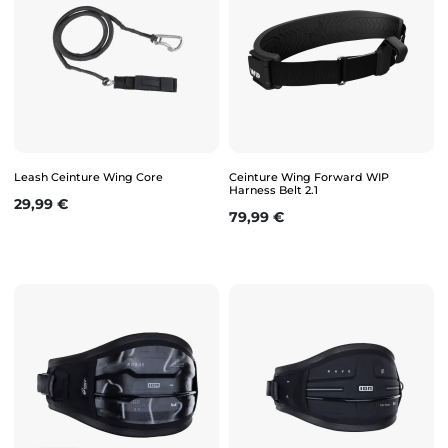
Leash Ceinture Wing Core
Ceinture Wing Forward WIP
Harness Belt 2.1
Prix
29,99 €
Prix
79,99 €