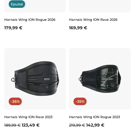
Epuisé
Harnais Wing ION Rogue 2026
Harnais Wing ION Rave 2026
Prix
Prix
179,99 €
169,99 €
-35%
-35%
Harnais Wing ION Rave 2023
Harnais Wing ION Rogue 2023
Prix de base
Prix
Prix de base
Prix
123,49 €
142,99 €
189,99 €
219,99 €