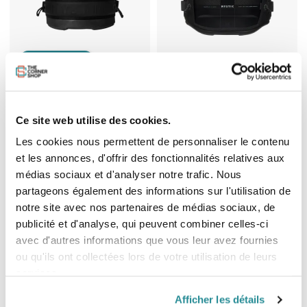
Exclusivité web
Harnais Ceinture Wing Mystic
Harnais Ceinture Wing Mystic
Stage
Majestic X Noir
Ce site web utilise des cookies.
Prix
Prix
119,99 €
279,99 €
Les cookies nous permettent de personnaliser le contenu
et les annonces, d'offrir des fonctionnalités relatives aux
médias sociaux et d'analyser notre trafic. Nous
partageons également des informations sur l'utilisation de
notre site avec nos partenaires de médias sociaux, de
publicité et d'analyse, qui peuvent combiner celles-ci
avec d'autres informations que vous leur avez fournies
ou qu'ils ont collectées lors de votre utilisation de leurs
services.
Afficher les détails