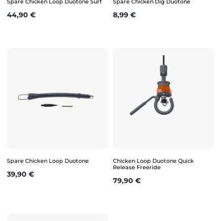
Spare Chicken Loop Duotone Surf
Spare Chicken Dig Duotone
Prix
Prix
44,90 €
8,99 €
Spare Chicken Loop Duotone
Chicken Loop Duotone Quick
Release Freeride
Prix
39,90 €
Prix
79,90 €