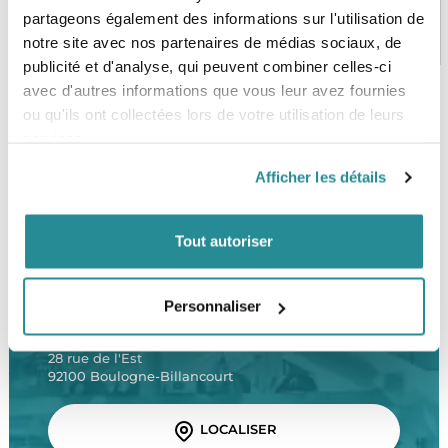
partageons également des informations sur l'utilisation de
PAIEMENT SÉCURISÉ
STOCK EN TEMPS RÉEL
CB, VISA, Mastercard, ALMA
Plus de 5000 produits en stock
notre site avec nos partenaires de médias sociaux, de
publicité et d'analyse, qui peuvent combiner celles-ci
avec d'autres informations que vous leur avez fournies
ou qu'ils ont collectées lors de votre utilisation de leurs
SERVICE CLIENT
FRAIS DE PORT OFFERTS
services.
Une équipe de passionnés
À partir de 99€ d’achat*
Afficher les détails
Tout autoriser
LE SHOP
Personnaliser
The Corner Shop Boulogne
28 rue de l'Est
92100 Boulogne-Billancourt
LOCALISER