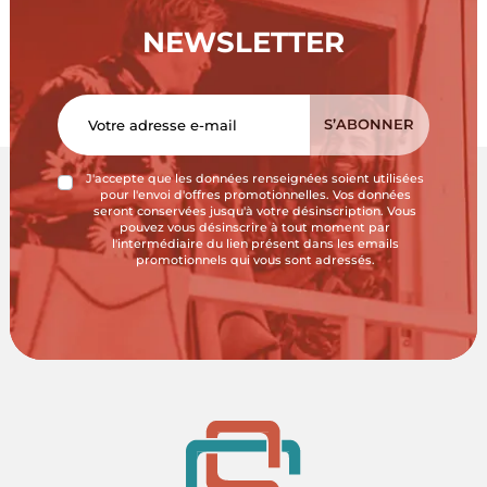
NEWSLETTER
J'accepte que les données renseignées soient utilisées
pour l'envoi d'offres promotionnelles. Vos données
seront conservées jusqu'à votre désinscription. Vous
pouvez vous désinscrire à tout moment par
l'intermédiaire du lien présent dans les emails
promotionnels qui vous sont adressés.