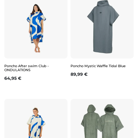
Poncho After swim Club -
Poncho Mystic Waffle Tidal Blue
ONDULATIONS
Prix
89,99 €
Prix
64,95 €