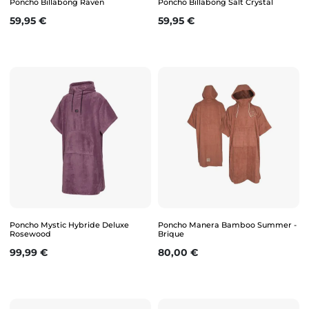
Poncho Billabong Raven
Poncho Billabong Salt Crystal
Prix
Prix
59,95 €
59,95 €
Poncho Mystic Hybride Deluxe
Poncho Manera Bamboo Summer -
Rosewood
Brique
Prix
Prix
99,99 €
80,00 €