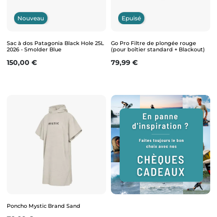
Nouveau
Epuisé
Sac à dos Patagonia Black Hole 25L
Go Pro Filtre de plongée rouge
2026 - Smolder Blue
(pour boîtier standard + Blackout)
Prix
Prix
150,00 €
79,99 €
Poncho Mystic Brand Sand