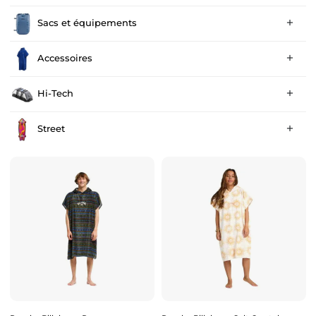
Sacs et équipements

Accessoires

Hi-Tech

Street
