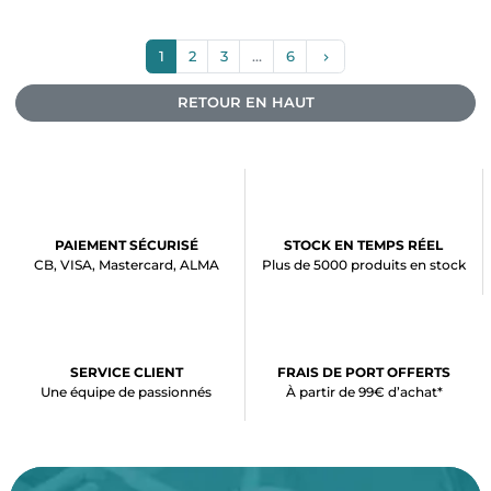
Suivant
1
2
3
…
6
keyboard_arrow_right
RETOUR EN HAUT
PAIEMENT SÉCURISÉ
STOCK EN TEMPS RÉEL
CB, VISA, Mastercard, ALMA
Plus de 5000 produits en stock
SERVICE CLIENT
FRAIS DE PORT OFFERTS
Une équipe de passionnés
À partir de 99€ d’achat*