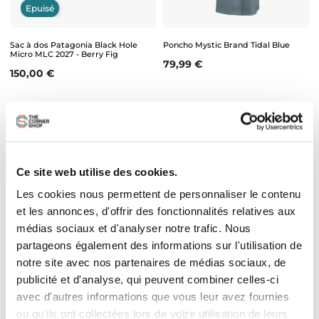
Epuisé
Sac à dos Patagonia Black Hole
Poncho Mystic Brand Tidal Blue
Micro MLC 2027 - Berry Fig
Prix
79,99 €
Prix
150,00 €
Ce site web utilise des cookies.
Les cookies nous permettent de personnaliser le contenu
et les annonces, d'offrir des fonctionnalités relatives aux
médias sociaux et d'analyser notre trafic. Nous
partageons également des informations sur l'utilisation de
Epuisé
notre site avec nos partenaires de médias sociaux, de
publicité et d'analyse, qui peuvent combiner celles-ci
Go-Pro Roll Bar Mount
Sac à dos Patagonia Black Hole 25L
2026 - Bleu
avec d'autres informations que vous leur avez fournies
Prix
35,11 €
Prix
150,00 €
ou qu'ils ont collectées lors de votre utilisation de leurs