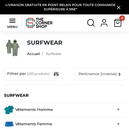
LIVRAISON GRATUITE EN POINT RELAIS POUR TOUTE COMMANDE
SUPÉRIEURE À 99€*
0

MENU
SURFWEAR
Accueil
Surfwear
Filtrer par
(220 produits)
SURFWEAR
Vêtements Homme

Vêtements Femme
