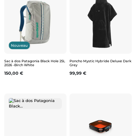
Nouveau
Sac à dos Patagonia Black Hole 25L
Poncho Mystic Hybride Deluxe Dark
2026 -Birch White
Grey
Prix
Prix
150,00 €
99,99 €