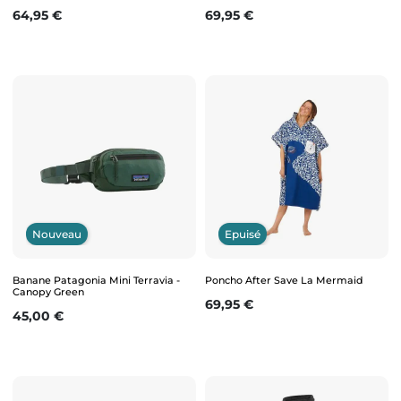
Prix
Prix
64,95 €
69,95 €
Nouveau
Epuisé
Banane Patagonia Mini Terravia -
Poncho After Save La Mermaid
Canopy Green
Prix
69,95 €
Prix
45,00 €