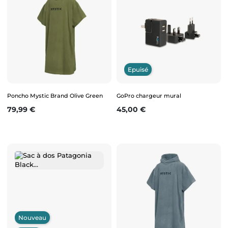
Epuisé
Poncho Mystic Brand Olive Green
GoPro chargeur mural
Prix
Prix
79,99 €
45,00 €
Nouveau