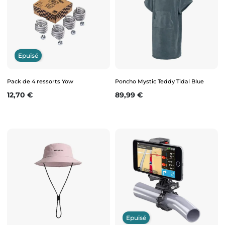
Epuisé
Pack de 4 ressorts Yow
Poncho Mystic Teddy Tidal Blue
Prix
Prix
12,70 €
89,99 €
Epuisé