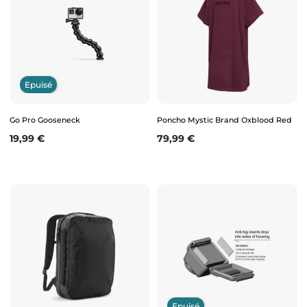
Epuisé
Go Pro Gooseneck
Poncho Mystic Brand Oxblood Red
Prix
Prix
19,99 €
79,99 €
Epuisé