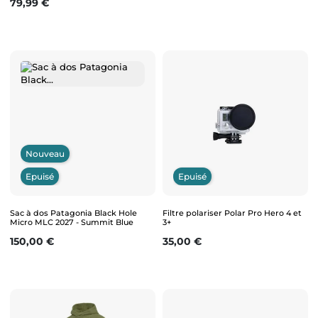
Prix
79,99 €
Nouveau
Epuisé
Epuisé
Sac à dos Patagonia Black Hole
Filtre polariser Polar Pro Hero 4 et
Micro MLC 2027 - Summit Blue
3+
Prix
Prix
150,00 €
35,00 €