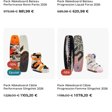
Pack Wakeboard Bateau
Pack Wakeboard Bateau
Performance Ronix Parks 2026
Progression Liquid Force 2026
Prix de base
Prix
Prix de base
Prix
881,98 €
620,98 €
979,98 €
689,98 €
-10%
Epuisé
-10%
Pack Wakeboard Câble
Pack Wakeboard Câble
Performance Slingshot 2026
Progression Femme Slingshot 2026
Prix de base
Prix
Prix de base
Prix
1 105,20 €
1 078,20 €
1 228,00 €
1 198,00 €