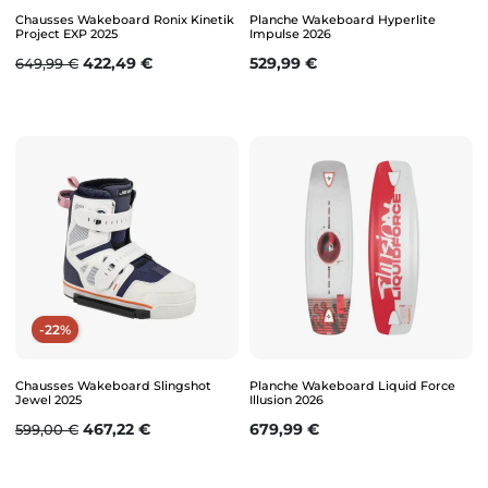
Chausses Wakeboard Ronix Kinetik
Planche Wakeboard Hyperlite
Project EXP 2025
Impulse 2026
Prix de base
Prix
Prix
422,49 €
529,99 €
649,99 €
-22%
Chausses Wakeboard Slingshot
Planche Wakeboard Liquid Force
Jewel 2025
Illusion 2026
Prix de base
Prix
Prix
467,22 €
679,99 €
599,00 €