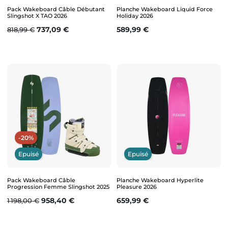
Pack Wakeboard Câble Débutant
Planche Wakeboard Liquid Force
Slingshot X TAO 2026
Holiday 2026
Prix de base
Prix
Prix
737,09 €
589,99 €
818,99 €
-20%
Epuisé
Epuisé
Pack Wakeboard Câble
Planche Wakeboard Hyperlite
Progression Femme Slingshot 2025
Pleasure 2026
Prix de base
Prix
Prix
958,40 €
659,99 €
1 198,00 €