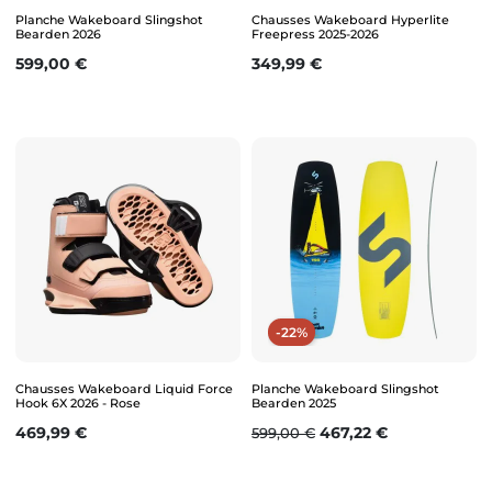
Planche Wakeboard Slingshot
Chausses Wakeboard Hyperlite
Bearden 2026
Freepress 2025-2026
Prix
Prix
599,00 €
349,99 €
-22%
Chausses Wakeboard Liquid Force
Planche Wakeboard Slingshot
Hook 6X 2026 - Rose
Bearden 2025
Prix
Prix de base
Prix
469,99 €
467,22 €
599,00 €