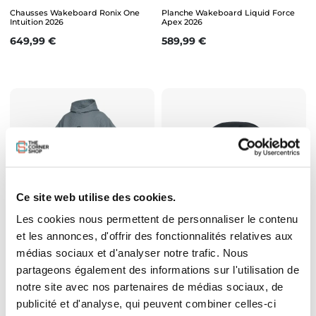
Chausses Wakeboard Ronix One
Planche Wakeboard Liquid Force
Intuition 2026
Apex 2026
Prix
Prix
649,99 €
589,99 €
Ce site web utilise des cookies.
Les cookies nous permettent de personnaliser le contenu
et les annonces, d'offrir des fonctionnalités relatives aux
Poncho Mystic Waffle Tidal Blue
Casque BangProof Bucket V2 2026
médias sociaux et d'analyser notre trafic. Nous
Prix
Prix
89,99 €
139,00 €
partageons également des informations sur l'utilisation de
notre site avec nos partenaires de médias sociaux, de
publicité et d'analyse, qui peuvent combiner celles-ci