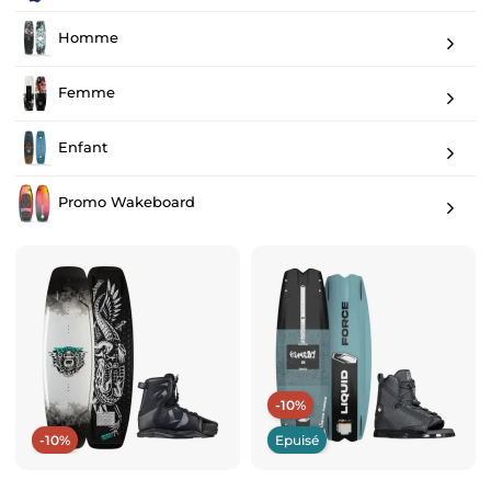
Homme
Femme
Enfant
Promo Wakeboard
-10%
-10%
Epuisé