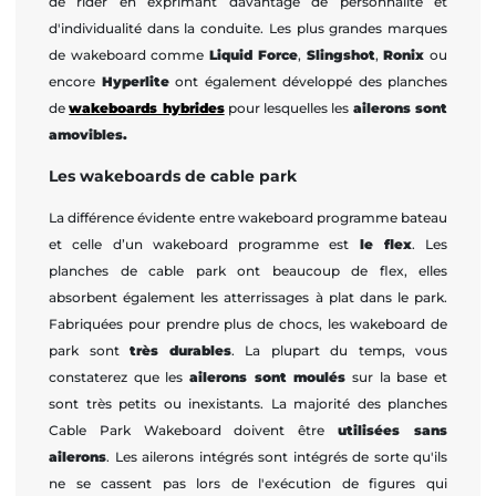
de rider en exprimant davantage de personnalité et
d'individualité dans la conduite. Les plus grandes marques
de wakeboard comme
Liquid Force
,
Slingshot
,
Ronix
ou
encore
Hyperlite
ont également développé des planches
de
wakeboards hybrides
pour lesquelles les
ailerons sont
amovibles.
Les wakeboards de cable park
La différence évidente entre wakeboard programme bateau
et celle d’un wakeboard programme est
le flex
. Les
planches de cable park ont beaucoup de flex, elles
absorbent également les atterrissages à plat dans le park.
Fabriquées pour prendre plus de chocs, les wakeboard de
park sont
très
durables
. La plupart du temps, vous
constaterez que les
ailerons sont moulés
sur la base et
sont très petits ou inexistants. La majorité des planches
Cable Park Wakeboard doivent être
utilisées sans
ailerons
. Les ailerons intégrés sont intégrés de sorte qu'ils
ne se cassent pas lors de l'exécution de figures qui