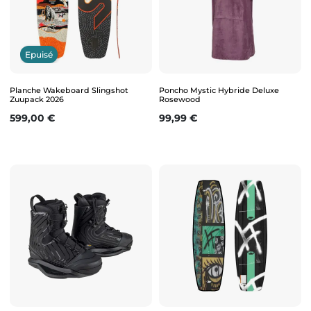
Epuisé
Planche Wakeboard Slingshot
Poncho Mystic Hybride Deluxe
Zuupack 2026
Rosewood
Prix
Prix
599,00 €
99,99 €