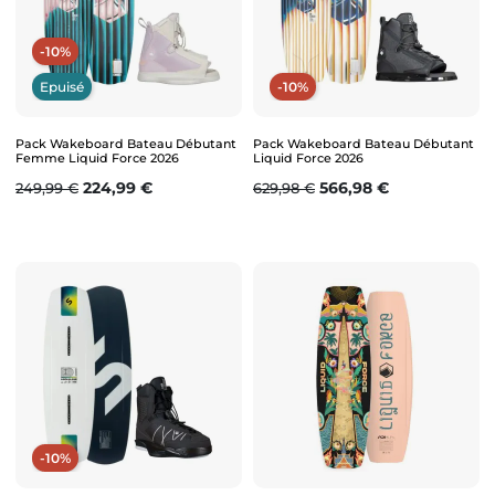
-10%
Epuisé
-10%
Pack Wakeboard Bateau Débutant
Pack Wakeboard Bateau Débutant
Femme Liquid Force 2026
Liquid Force 2026
Prix de base
Prix
Prix de base
Prix
224,99 €
566,98 €
249,99 €
629,98 €
-10%