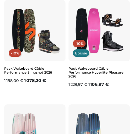
-10%
-10%
Epuisé
Pack Wakeboard Câble
Pack Wakeboard Câble
Performance Slingshot 2026
Performance Hyperlite Pleasure
2026
Prix de base
Prix
1 078,20 €
1 198,00 €
Prix de base
Prix
1 106,97 €
1 229,97 €