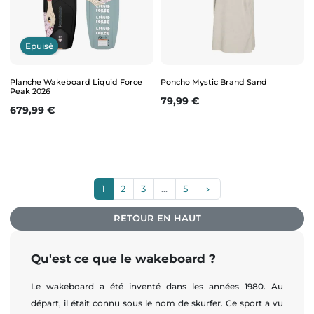
Epuisé
Planche Wakeboard Liquid Force
Poncho Mystic Brand Sand
Peak 2026
Prix
79,99 €
Prix
679,99 €
Suivant
1
2
3
…
5
keyboard_arrow_right
RETOUR EN HAUT
Qu'est ce que le wakeboard ?
Le wakeboard a été inventé dans les années 1980. Au
départ, il était connu sous le nom de skurfer. Ce sport a vu