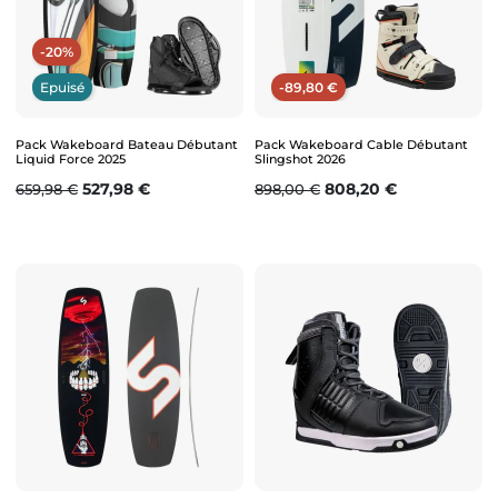
-20%
Epuisé
-89,80 €
Pack Wakeboard Bateau Débutant
Pack Wakeboard Cable Débutant
Liquid Force 2025
Slingshot 2026
Prix de base
Prix
Prix de base
Prix
527,98 €
808,20 €
659,98 €
898,00 €