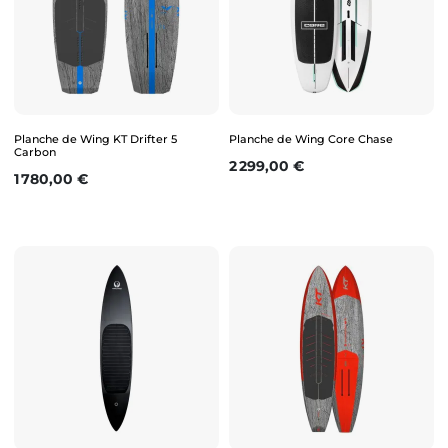
Planche de Wing KT Drifter 5
Planche de Wing Core Chase
Carbon
Prix
2 299,00 €
Prix
1 780,00 €