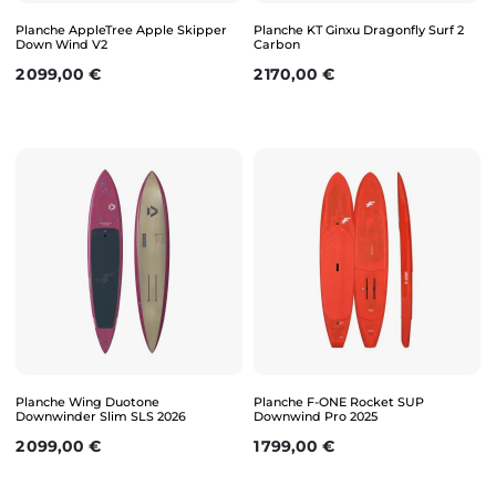
Planche AppleTree Apple Skipper
Planche KT Ginxu Dragonfly Surf 2
Down Wind V2
Carbon
Prix
Prix
2 099,00 €
2 170,00 €
Planche Wing Duotone
Planche F-ONE Rocket SUP
Downwinder Slim SLS 2026
Downwind Pro 2025
Prix
Prix
2 099,00 €
1 799,00 €