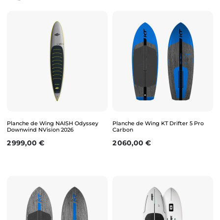
Planche de Wing NAISH Odyssey
Planche de Wing KT Drifter 5 Pro
Downwind NVision 2026
Carbon
Prix
Prix
2 999,00 €
2 060,00 €