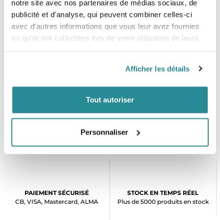
notre site avec nos partenaires de médias sociaux, de
publicité et d'analyse, qui peuvent combiner celles-ci
avec d'autres informations que vous leur avez fournies
ou qu'ils ont collectées lors de votre utilisation de leurs
services.
Afficher les détails
Planche de Wing Armstrong
Planche Wing Duotone
Downwind MKIII
Downwinder Slim SLS 2025
Prix
Prix
2 349,00 €
2 049,00 €
Tout autoriser
RETOUR EN HAUT
Personnaliser
PAIEMENT SÉCURISÉ
STOCK EN TEMPS RÉEL
CB, VISA, Mastercard, ALMA
Plus de 5000 produits en stock