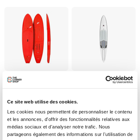
Planche F-ONE Rocket SUP
Planche de Wing Armstrong
Downwind 2025
Downwind Ocean
Prix
Prix
1 799,00 €
2 349,00 €
Ce site web utilise des cookies.
Les cookies nous permettent de personnaliser le contenu
et les annonces, d'offrir des fonctionnalités relatives aux
médias sociaux et d'analyser notre trafic. Nous
partageons également des informations sur l'utilisation de