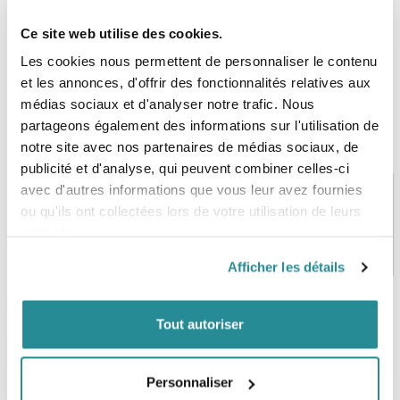
Ce site web utilise des cookies.
Les cookies nous permettent de personnaliser le contenu
et les annonces, d'offrir des fonctionnalités relatives aux
médias sociaux et d'analyser notre trafic. Nous
partageons également des informations sur l'utilisation de
notre site avec nos partenaires de médias sociaux, de
publicité et d'analyse, qui peuvent combiner celles-ci
avec d'autres informations que vous leur avez fournies
ou qu'ils ont collectées lors de votre utilisation de leurs
services.
PAIEMENT SÉCURISÉ
STOCK EN TEMPS RÉEL
CB, VISA, Mastercard, ALMA
Plus de 5000 produits en stock
Afficher les détails
Tout autoriser
SERVICE CLIENT
FRAIS DE PORT OFFERTS
Une équipe de passionnés
À partir de 99€ d’achat*
Personnaliser