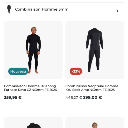
Combinaison Homme 3mm
Nouveau
-33%
Combinaison Homme Billabong
Combinaison Néoprène Homme
Furnace Revo CZ 4/3mm FZ 2026
ION Seek Amp 4/3mm FZ 2025
Prix
Prix de base
Prix
359,95 €
299,00 €
446,27 €