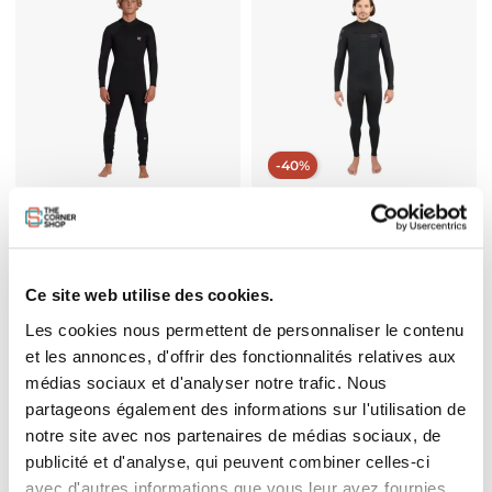
-40%
Combinaison Homme Billabong Foil
Combinaison Homme Oxbow Yulex
BZ 4/3mm 2026
FZ 4/3mm 2025
Prix
Prix de base
Prix
239,95 €
227,99 €
379,99 €
Ce site web utilise des cookies.
Les cookies nous permettent de personnaliser le contenu
et les annonces, d'offrir des fonctionnalités relatives aux
médias sociaux et d'analyser notre trafic. Nous
partageons également des informations sur l'utilisation de
notre site avec nos partenaires de médias sociaux, de
publicité et d'analyse, qui peuvent combiner celles-ci
avec d'autres informations que vous leur avez fournies