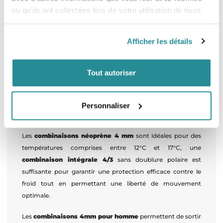
ou qu'ils ont collectées lors de votre utilisation de leurs
services.
Afficher les détails
Combinaison Homme Manera
Classic FZ 4/3mm 2026
Prix
250,00 €
Tout autoriser
Personnaliser
RETOUR EN HAUT
Les
combinaisons néoprène 4 mm
sont idéales pour des
températures comprises entre 12°C et 17°C, une
combinaison intégrale 4/3
sans doublure polaire est
suffisante pour garantir une protection efficace contre le
froid tout en permettant une liberté de mouvement
optimale.
Les
combinaisons 4mm pour homme
permettent de sortir