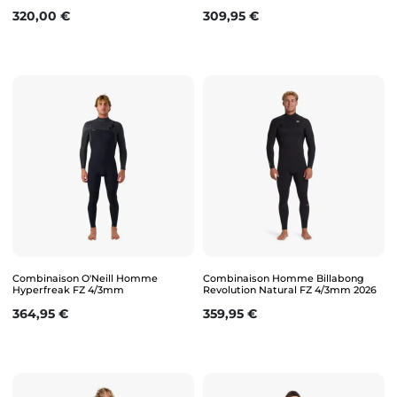
Prix
Prix
320,00 €
309,95 €
Combinaison O'Neill Homme
Combinaison Homme Billabong
Hyperfreak FZ 4/3mm
Revolution Natural FZ 4/3mm 2026
Prix
Prix
364,95 €
359,95 €