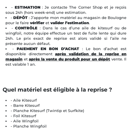
-
ESTIMATION
: Je contacte The Corner Shop et je reçois
sous 24h (hors week-end) une estimation.
-
DÉPÔT
: J’apporte mon matériel au magasin de Boulogne
pour le faire
vérifier
et
valider l’estimation
.
-
CONTRÔLE
: Dans le cas d’une aile de kitesurf ou de
wingfoil, notre équipe effectue un test de fuite lente qui dure
24h. Le prix exact de reprise est alors validé si l’aile ne
présente aucun défaut.
-
PAIEMENT EN BON D’ACHAT
: Le bon d’achat est
disponible directement
après validation de la reprise en
magasin
et
après la vente du produit pour un dépôt
vente. Il
est valable 1 an.
Quel matériel est éligible à la reprise ?
- Aile Kitesurf
- Barre Kitesurf
- Planche Kitesurf (Twintip et Surfkite)
- Foil Kitesurf
- Aile Wingfoil
- Planche Wingfoil