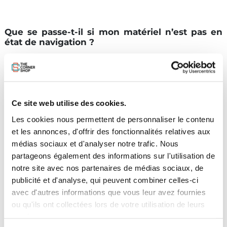
Que se passe-t-il si mon matériel n’est pas en
état de navigation ?
Lors de votre visite en magasin, les ailes de kitesurf et de
wingfoil sont
systématiquement contrôlées
. Un test de fuite
lente est réalisé sur une période de 24 heures dans la semaine
suivant la reprise. Si un défaut est détecté, nous vous
contacterons pour vous en informer et ajuster le prix de reprise
Ce site web utilise des cookies.
en conséquence.
Les cookies nous permettent de personnaliser le contenu
The Corner Shop se réserve le droit de refuser la reprise de
et les annonces, d'offrir des fonctionnalités relatives aux
matériel qui ne serait pas en état de navigation.
médias sociaux et d'analyser notre trafic. Nous
partageons également des informations sur l'utilisation de
notre site avec nos partenaires de médias sociaux, de
Peut-on refuser le rachat de mon matériel ?
publicité et d'analyse, qui peuvent combiner celles-ci
avec d'autres informations que vous leur avez fournies
Le rachat de votre matériel peut être refusé si :
ou qu'ils ont collectées lors de votre utilisation de leurs
- le matériel n'est pas propre ou en bon état
services.