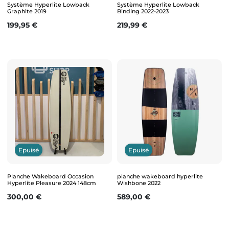
Système Hyperlite Lowback
Système Hyperlite Lowback
Graphite 2019
Binding 2022-2023
Prix
Prix
199,95 €
219,99 €
Epuisé
Epuisé
Planche Wakeboard Occasion
planche wakeboard hyperlite
Hyperlite Pleasure 2024 148cm
Wishbone 2022
Prix
Prix
300,00 €
589,00 €