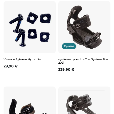
Epuisé
Visserie Sytème Hyperlite
système hyperlite The System Pro
2021
Prix
29,90 €
Prix
229,90 €