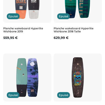
Epuisé
Epuisé
Planche wakeboard Hyperlite
Planche wakeboard Hyperlite
Wishbone 2019
Wishbone 2018 Taille
Prix
Prix
559,95 €
629,99 €
Epuisé
Epuisé