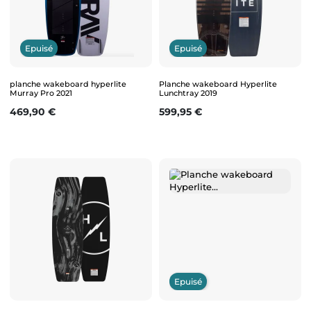
Epuisé
Epuisé
planche wakeboard hyperlite
Planche wakeboard Hyperlite
Murray Pro 2021
Lunchtray 2019
Prix
Prix
469,90 €
599,95 €
Epuisé