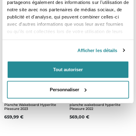
partageons également des informations sur l'utilisation de
Planche Wakeboard Hyperlite
Planche Wakeboard Hyperlite
Pleasure 2025
Pleasure 2024
notre site avec nos partenaires de médias sociaux, de
Prix de base
Prix
Prix
519,99 €
649,99 €
649,99 €
publicité et d'analyse, qui peuvent combiner celles-ci
avec d'autres informations que vous leur avez fournies
ou qu'ils ont collectées lors de votre utilisation de leurs
services.
Afficher les détails
Tout autoriser
Epuisé
Epuisé
Personnaliser
Planche Wakeboard Hyperlite
planche wakeboard hyperlite
Pleasure 2023
Pleasure 2022
Prix
Prix
659,99 €
569,00 €