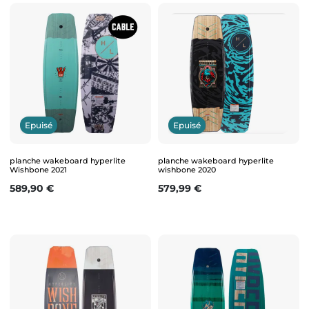
Epuisé
Epuisé
planche wakeboard hyperlite
planche wakeboard hyperlite
Wishbone 2021
wishbone 2020
Prix
Prix
589,90 €
579,99 €