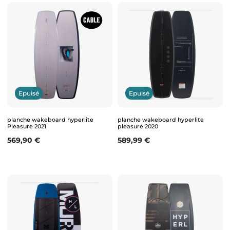
Epuisé
Epuisé
planche wakeboard hyperlite
planche wakeboard hyperlite
Pleasure 2021
pleasure 2020
Prix
Prix
569,90 €
589,99 €