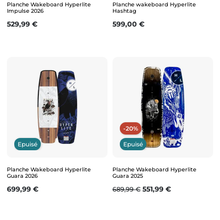
Planche Wakeboard Hyperlite
Planche wakeboard Hyperlite
Impulse 2026
Hashtag
Prix
Prix
529,99 €
599,00 €
-20%
Epuisé
Epuisé
Planche Wakeboard Hyperlite
Planche Wakeboard Hyperlite
Guara 2026
Guara 2025
Prix
Prix de base
Prix
699,99 €
551,99 €
689,99 €