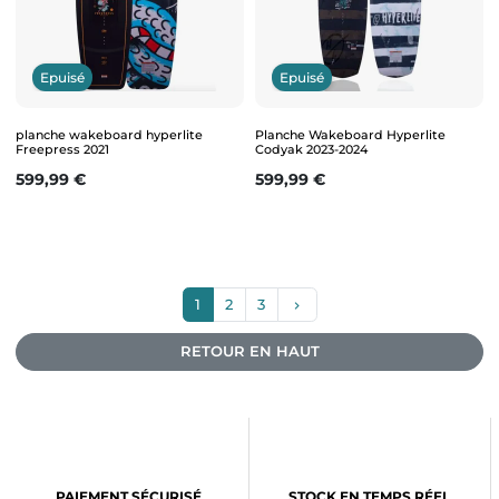
Epuisé
Epuisé
planche wakeboard hyperlite
Planche Wakeboard Hyperlite
Freepress 2021
Codyak 2023-2024
Prix
Prix
599,99 €
599,99 €
Suivant
1
2
3
keyboard_arrow_right
RETOUR EN HAUT
PAIEMENT SÉCURISÉ
STOCK EN TEMPS RÉEL