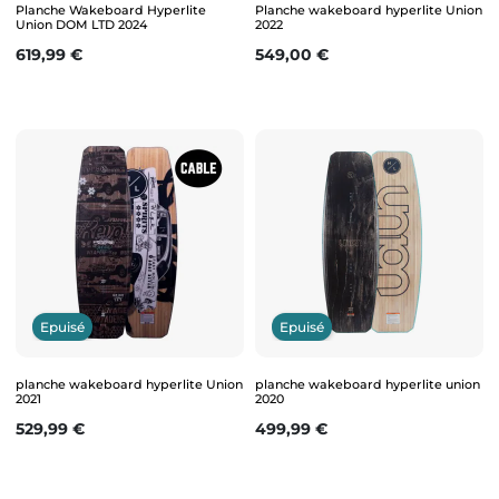
Planche Wakeboard Hyperlite
Planche wakeboard hyperlite Union
Union DOM LTD 2024
2022
Prix
Prix
619,99 €
549,00 €
Epuisé
Epuisé
planche wakeboard hyperlite Union
planche wakeboard hyperlite union
2021
2020
Prix
Prix
529,99 €
499,99 €