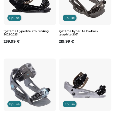
Epuisé
Epuisé
Système Hyperlite Pro Binding
système hyperlite lowback
2022-2023
graphite 2021
Prix
Prix
239,99 €
219,99 €
Epuisé
Epuisé