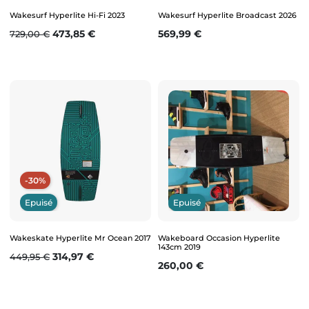
Wakesurf Hyperlite Hi-Fi 2023
Wakesurf Hyperlite Broadcast 2026
Prix de base
Prix
Prix
473,85 €
569,99 €
729,00 €
-30%
Epuisé
Epuisé
Wakeskate Hyperlite Mr Ocean 2017
Wakeboard Occasion Hyperlite
143cm 2019
Prix de base
Prix
314,97 €
449,95 €
Prix
260,00 €