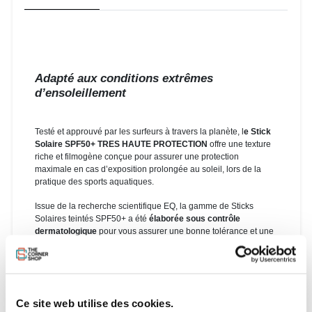
Adapté aux conditions extrêmes
d’ensoleillement
Testé et approuvé par les surfeurs à travers la planète, l
e Stick
Solaire SPF50+ TRES HAUTE PROTECTION
offre une texture
riche et filmogène conçue pour assurer une protection
maximale en cas d’exposition prolongée au soleil, lors de la
pratique des sports aquatiques.
Issue de la recherche scientifique EQ, la gamme de Sticks
Solaires teintés SPF50+ a été
élaborée sous contrôle
dermatologique
pour vous assurer une bonne tolérance et une
protection solaire optimale contre les UVA et les UVB.
Leurs
formats nomades
en font des produits pratiques,
faciles
à appliquer
et adaptés aux conditions extrêmes
d’ensoleillement, sur l’eau ou sur la neige. Idéals pour les
Ce site web utilise des cookies.
peaux sujettes aux coups de soleil et intolérantes aux filtres