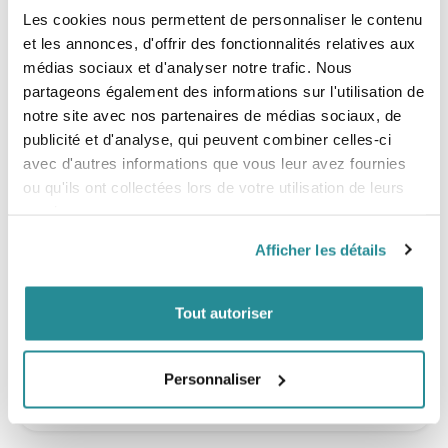
chimiques. A
daptés à toute la famille
, y compris les enfants.
Les cookies nous permettent de personnaliser le contenu
et les annonces, d'offrir des fonctionnalités relatives aux
médias sociaux et d'analyser notre trafic. Nous
Conseils d’utilisation
partageons également des informations sur l'utilisation de
notre site avec nos partenaires de médias sociaux, de
publicité et d'analyse, qui peuvent combiner celles-ci
Pour vous assurer une très haute protection avec le
stick
solaire SPF50+
, appliquez généreusement sur les zones
avec d'autres informations que vous leur avez fournies
sensibles telles que l’arrête du nez, les pommettes et le front.
ou qu'ils ont collectées lors de votre utilisation de leurs
Nous vous conseillons d’appliquer généreusement et
services.
uniformément avant l’exposition au soleil pour bien couvrir la
surface exposée. Le stick solaire SPF50+ est un moyen ludique
de
protéger la peau de vos enfants
grâce à sa texture
Afficher les détails
couvrante et non coulante et ses différentes couleurs.
Appliquez le également avant d’aller surfer pour protéger votre
Tout autoriser
visage pendant les longues heures de surf.
Personnaliser