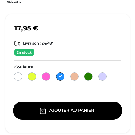
resistant
17,95 €
Livraison :
24/48*
En stock
Couleurs
blanc
Jaune
Rose
Bleu
Beige
vert
violet
doré
AJOUTER AU PANIER