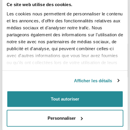
Ce site web utilise des cookies.
Les cookies nous permettent de personnaliser le contenu
et les annonces, d'offrir des fonctionnalités relatives aux
médias sociaux et d'analyser notre trafic. Nous
partageons également des informations sur l'utilisation de
notre site avec nos partenaires de médias sociaux, de
publicité et d'analyse, qui peuvent combiner celles-ci
avec d'autres informations que vous leur avez fournies
ou qu'ils ont collectées lors de votre utilisation de leurs
PAIEMENT SÉCURISÉ
STOCK EN TEMPS RÉEL
services.
CB, VISA, Mastercard, ALMA
Plus de 5000 produits en stock
Afficher les détails
SERVICE CLIENT
FRAIS DE PORT OFFERTS
Tout autoriser
Une équipe de passionnés
À partir de 99€ d’achat*
Personnaliser