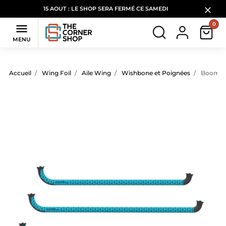
15 AOUT : LE SHOP SERA FERMÉ CE SAMEDI
0

MENU
Accueil
Wing Foil
Aile Wing
Wishbone et Poignées
Boom Fu