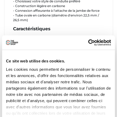
- Choisissez votre style de conduite préféré
- Construction légère en carbone
- Connexion affleurante à l'attache de la jambe de force
- Tube ovale en carbone (diamètre d'environ 22,5 mm /
26,5 mm)
Caractéristiques
- Excellente maniabilité dans les manœuvres
- Poids total plus léger
- La main peut glisser et s'agripper n'importe où
Ce site web utilise des cookies.
Tailles
Les cookies nous permettent de personnaliser le contenu
- Taille S (72cm) = Unit 2.0m uniquement
et les annonces, d'offrir des fonctionnalités relatives aux
- Taille M (84cm) = Unit 2.5m – 3.0m
médias sociaux et d'analyser notre trafic. Nous
- Taille L (96cm) = Unit 3.5m – 6.5m
partageons également des informations sur l'utilisation de
notre site avec nos partenaires de médias sociaux, de
publicité et d'analyse, qui peuvent combiner celles-ci
avec d'autres informations que vous leur avez fournies
ou qu'ils ont collectées lors de votre utilisation de leurs