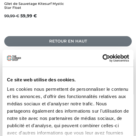
Gilet de Sauvetage Kitesurf Mystic
Star Float
Prix de base
Prix
59,99 €
99,99 €
RETOUR EN HAUT
Ce site web utilise des cookies.
PAIEMENT SÉCURISÉ
STOCK EN TEMPS RÉEL
CB, VISA, Mastercard, ALMA
Plus de 5000 produits en stock
Les cookies nous permettent de personnaliser le contenu
et les annonces, d'offrir des fonctionnalités relatives aux
médias sociaux et d'analyser notre trafic. Nous
partageons également des informations sur l'utilisation de
SERVICE CLIENT
FRAIS DE PORT OFFERTS
notre site avec nos partenaires de médias sociaux, de
Une équipe de passionnés
À partir de 99€ d’achat*
publicité et d'analyse, qui peuvent combiner celles-ci
avec d'autres informations que vous leur avez fournies