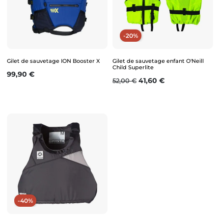
-20%
Gilet de sauvetage ION Booster X
Gilet de sauvetage enfant O'Neill
Child Superlite
Prix
99,90 €
Prix de base
Prix
41,60 €
52,00 €
-40%