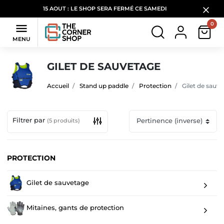
15 AOUT : LE SHOP SERA FERMÉ CE SAMEDI
0

MENU
GILET DE SAUVETAGE
Accueil
Stand up paddle
Protection
Gilet de sauv
Filtrer par
(5 produits)
PROTECTION
Gilet de sauvetage
Mitaines, gants de protection