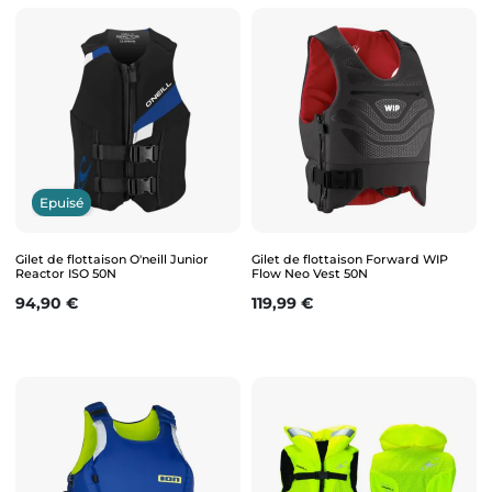
Epuisé
Gilet de flottaison O'neill Junior
Gilet de flottaison Forward WIP
Reactor ISO 50N
Flow Neo Vest 50N
Prix
Prix
94,90 €
119,99 €