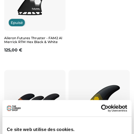
Epuisé
Aileron Futures Thruster - FAM2 Al
Merrick RTM Hex Black & White
Prix
125,00 €
Epuisé
Epuisé
Ce site web utilise des cookies.