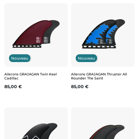
Nouveau
Nouveau
Ailerons GRAJAGAN Twin Keel
Ailerons GRAJAGAN Thruster All
Cadillac
Rounder The Saint
Prix
Prix
85,00 €
85,00 €