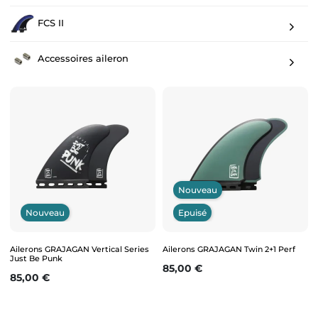
FCS II
Accessoires aileron
Nouveau
Nouveau
Epuisé
Ailerons GRAJAGAN Vertical Series
Ailerons GRAJAGAN Twin 2+1 Perf
Just Be Punk
Prix
85,00 €
Prix
85,00 €