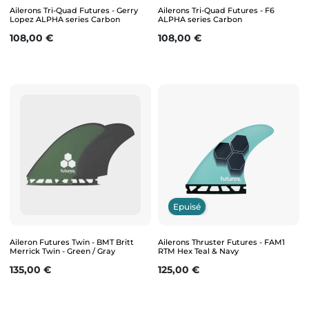
Ailerons Tri-Quad Futures - Gerry
Ailerons Tri-Quad Futures - F6
Lopez ALPHA series Carbon
ALPHA series Carbon
Prix
Prix
108,00 €
108,00 €
Epuisé
Aileron Futures Twin - BMT Britt
Ailerons Thruster Futures - FAM1
Merrick Twin - Green / Gray
RTM Hex Teal & Navy
Prix
Prix
135,00 €
125,00 €