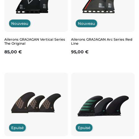
Nouveau
Nouveau
Ailerons GRAJAGAN Vertical Series
Ailerons GRAJAGAN Arc Series Red
The Original
Line
Prix
Prix
85,00 €
95,00 €
Epuisé
Epuisé