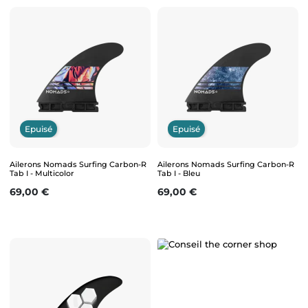
Epuisé
Epuisé
Ailerons Nomads Surfing Carbon-R
Ailerons Nomads Surfing Carbon-R
Tab I - Multicolor
Tab I - Bleu
Prix
Prix
69,00 €
69,00 €