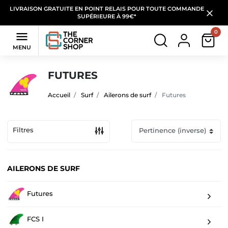
LIVRAISON GRATUITE EN POINT RELAIS POUR TOUTE COMMANDE
SUPÉRIEURE À 99€*
0

MENU
FUTURES
Accueil
Surf
Ailerons de surf
Futures
Filtres
AILERONS DE SURF
Futures
FCS I