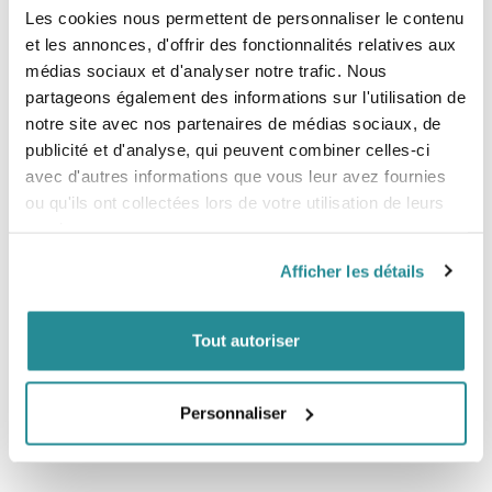
Les cookies nous permettent de personnaliser le contenu
Ailerons Future 5-fins - F4 ALPHA
Ailerons Thruster Futures - FAM2
series Carbon red 5-fins Set
ALPHA series Carbon
et les annonces, d'offrir des fonctionnalités relatives aux
Prix
Prix
108,00 €
125,00 €
médias sociaux et d'analyser notre trafic. Nous
partageons également des informations sur l'utilisation de
notre site avec nos partenaires de médias sociaux, de
publicité et d'analyse, qui peuvent combiner celles-ci
avec d'autres informations que vous leur avez fournies
ou qu'ils ont collectées lors de votre utilisation de leurs
services.
Afficher les détails
Epuisé
Tout autoriser
Aileron Futures Thruster - FAM3 Al
Aileron Futures - Pyzel Padillac
Merrick RTM Hex Pink & Yellow
Quad
Personnaliser
Prix
Prix
125,00 €
178,00 €