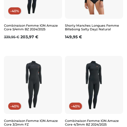
-40%
Combinaison Femme ION Amaze
Shorty Manches Longues Femme
Core 5/4mm BZ 2024/2025
Billabong Salty Dayz Natural
Prix de base
Prix
Prix
203,97 €
149,95 €
339,95 €
-40%
-40%
Combinaison Femme ION Amaze
Combinaison Femme ION Amaze
Core 3/2mm FZ
Core 4/3mm BZ 2024/2025