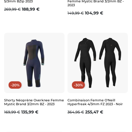
5/3mm BZip 2023
Femme Mystic Brand 3/2mm BZ -
2023
Prix de base
Prix
188,99 €
269,99 €
Prix de base
Prix
104,99 €
149,99 €
-20%
-30%
Shorty Néoprène Overknee Femme
Combinaison Femme O'Neill
Mystic Brand 3/2mm BZ - 2023
Hyperfreak 4/3mm FZ 2023 - Noir
Prix de base
Prix
Prix de base
Prix
135,99 €
255,47 €
169,99 €
364,95 €