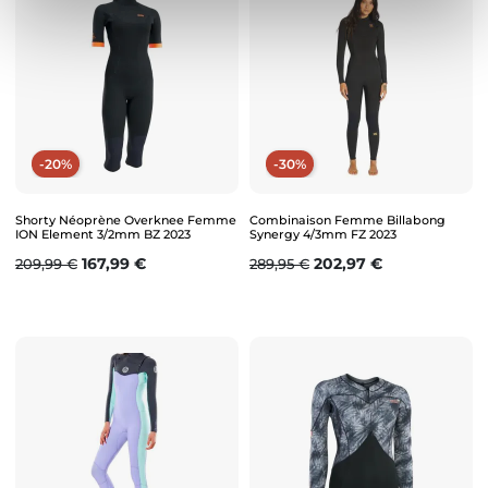
-20%
-30%
Shorty Néoprène Overknee Femme
Combinaison Femme Billabong
ION Element 3/2mm BZ 2023
Synergy 4/3mm FZ 2023
Prix de base
Prix
Prix de base
Prix
167,99 €
202,97 €
209,99 €
289,95 €