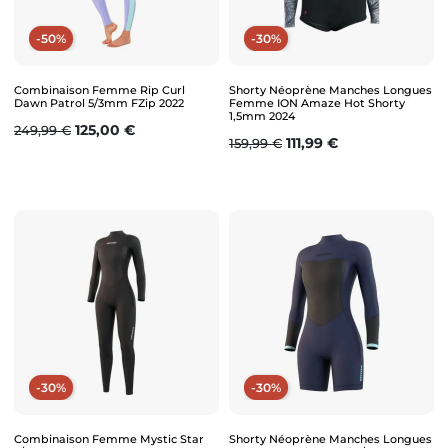
-50%
-30%
Combinaison Femme Rip Curl
Shorty Néoprène Manches Longues
Dawn Patrol 5/3mm FZip 2022
Femme ION Amaze Hot Shorty
1,5mm 2024
Prix de base
Prix
125,00 €
249,99 €
Prix de base
Prix
111,99 €
159,99 €
-30%
-30%
Combinaison Femme Mystic Star
Shorty Néoprène Manches Longues