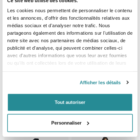
Ce site web utilise des cookies.
Prix de base
Prix
Prix de base
Prix
288,00 €
203,99 €
360,00 €
339,99 €
Les cookies nous permettent de personnaliser le contenu
et les annonces, d'offrir des fonctionnalités relatives aux
médias sociaux et d'analyser notre trafic. Nous
partageons également des informations sur l'utilisation de
notre site avec nos partenaires de médias sociaux, de
publicité et d'analyse, qui peuvent combiner celles-ci
avec d'autres informations que vous leur avez fournies
ou qu'ils ont collectées lors de votre utilisation de leurs
services.
-30%
-30%
Afficher les détails
Combinaison Femme RipCurl Dawn
Combinaison Femme RipCurl Dawn
Tout autoriser
Patrol 3/2mm FZ 2024
Patrol Perf 3/2mm FZ 2023
Prix de base
Prix
Prix de base
Prix
202,99 €
181,99 €
289,99 €
259,99 €
Personnaliser