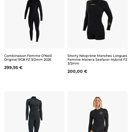
Combinaison Femme O'Neill
Shorty Néoprène Manches Longues
Original RG8 FZ 3/2mm 2026
Femme Manera Seafarer Hybrid FZ
3/2mm
Prix
299,95 €
Prix
200,00 €