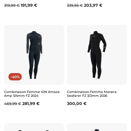
Prix de base
Prix
Prix de base
Prix
191,99 €
203,97 €
319,99 €
339,95 €
-40%
Combinaison Femme ION Amaze
Combinaison Femme Manera
Amp 5/4mm FZ 2024
Seafarer FZ 3/2mm 2026
Prix de base
Prix
Prix
281,99 €
300,00 €
469,99 €