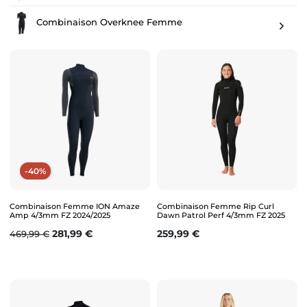
Combinaison Overknee Femme
-40%
Combinaison Femme ION Amaze
Combinaison Femme Rip Curl
Amp 4/3mm FZ 2024/2025
Dawn Patrol Perf 4/3mm FZ 2025
Prix de base
Prix
Prix
281,99 €
259,99 €
469,99 €