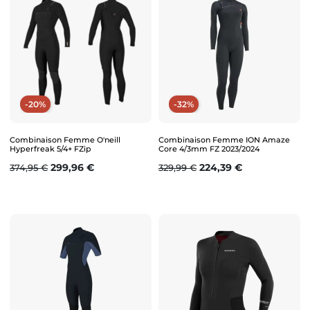
-20%
-32%
Combinaison Femme O'neill
Combinaison Femme ION Amaze
Hyperfreak 5/4+ FZip
Core 4/3mm FZ 2023/2024
Prix de base
Prix
Prix de base
Prix
299,96 €
224,39 €
374,95 €
329,99 €