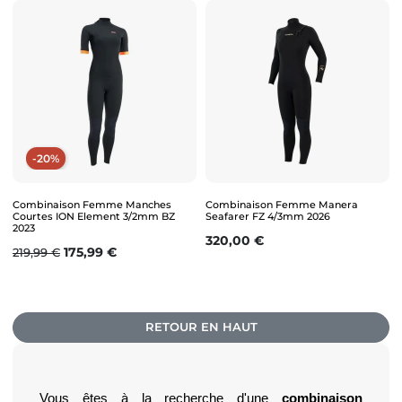
-20%
Combinaison Femme Manches
Combinaison Femme Manera
Courtes ION Element 3/2mm BZ
Seafarer FZ 4/3mm 2026
2023
Prix
320,00 €
Prix de base
Prix
175,99 €
219,99 €
RETOUR EN HAUT
Vous êtes à la recherche d'une 
combinaison 