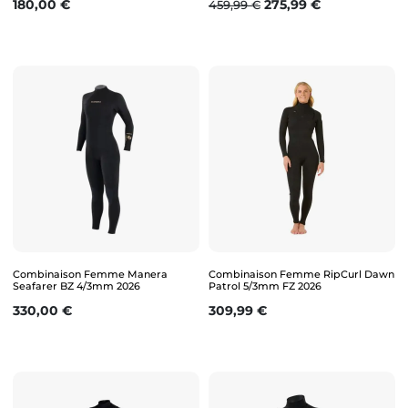
Prix
Prix de base
Prix
180,00 €
275,99 €
459,99 €
Combinaison Femme Manera
Combinaison Femme RipCurl Dawn
Seafarer BZ 4/3mm 2026
Patrol 5/3mm FZ 2026
Prix
Prix
330,00 €
309,99 €