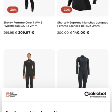
-30%
-30%
Shorty Femme O'neill WMS
Shorty Néoprène Manches Longues
Hyperfreak S/S FZ 2mm
Femme Manera Bikisuit 2mm
Prix de base
Prix
Prix de base
Prix
209,97 €
140,00 €
299,95 €
200,00 €
-20%
-40%
Combinaison Femme Roxy Elite
Combinaison Femme ION Amaze
4/3mm FZ 2023
Core 5/4mm FZ 2024/2025