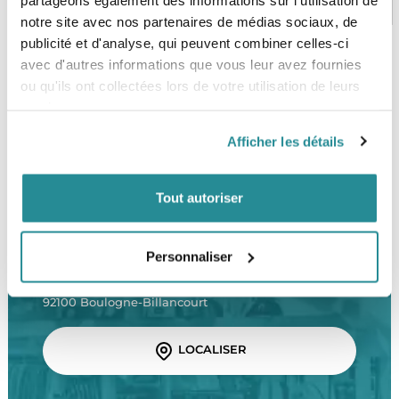
CB, VISA, Mastercard, ALMA
Plus de 5000 produits en stock
notre site avec nos partenaires de médias sociaux, de
publicité et d'analyse, qui peuvent combiner celles-ci
avec d'autres informations que vous leur avez fournies
ou qu'ils ont collectées lors de votre utilisation de leurs
SERVICE CLIENT
FRAIS DE PORT OFFERTS
Une équipe de passionnés
À partir de 99€ d’achat*
services.
Afficher les détails
Tout autoriser
LE SHOP
Personnaliser
The Corner Shop Boulogne
28 rue de l'Est
92100 Boulogne-Billancourt
LOCALISER