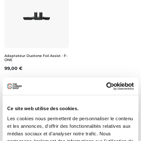
Adaptateur Duotone Foil Assist - F-
ONE
Prix
99,00 €
RETOUR EN HAUT
Ce site web utilise des cookies.
Les cookies nous permettent de personnaliser le contenu
et les annonces, d'offrir des fonctionnalités relatives aux
médias sociaux et d'analyser notre trafic. Nous
PAIEMENT SÉCURISÉ
STOCK EN TEMPS RÉEL
partageons également des informations sur l'utilisation de