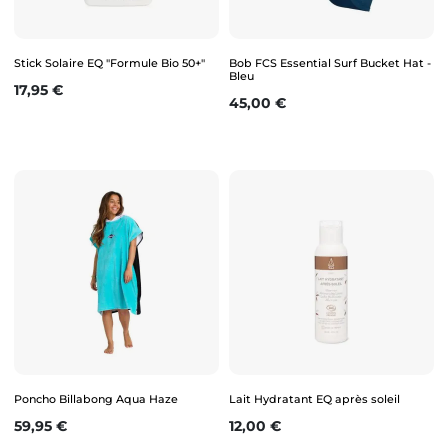
Stick Solaire EQ "Formule Bio 50+"
Bob FCS Essential Surf Bucket Hat -
Bleu
Prix
17,95 €
Prix
45,00 €
Poncho Billabong Aqua Haze
Lait Hydratant EQ après soleil
Prix
Prix
59,95 €
12,00 €