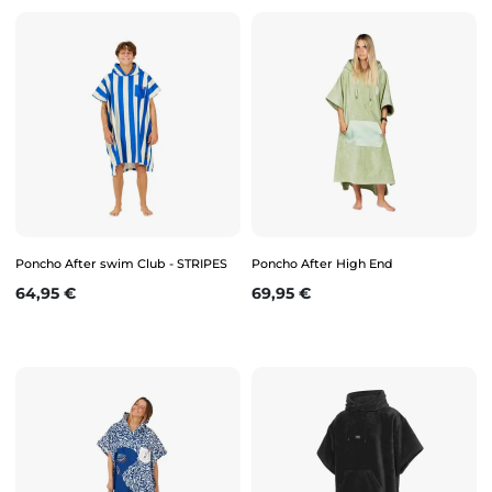
Poncho After swim Club - STRIPES
Poncho After High End
Prix
Prix
64,95 €
69,95 €