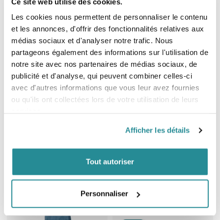
Ce site web utilise des cookies.
Les cookies nous permettent de personnaliser le contenu
et les annonces, d'offrir des fonctionnalités relatives aux
médias sociaux et d'analyser notre trafic. Nous
partageons également des informations sur l'utilisation de
Epuisé
notre site avec nos partenaires de médias sociaux, de
publicité et d'analyse, qui peuvent combiner celles-ci
Bob Forward WIP Surf Bob Bump
Casquette Armstrong Bump Cap
avec d'autres informations que vous leur avez fournies
Shell
Signal
ou qu'ils ont collectées lors de votre utilisation de leurs
Prix
Prix
79,99 €
46,00 €
services.
Afficher les détails
Tout autoriser
Personnaliser