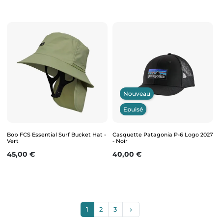
Nouveau
Epuisé
Bob FCS Essential Surf Bucket Hat -
Casquette Patagonia P-6 Logo 2027
Vert
- Noir
Prix
Prix
45,00 €
40,00 €
Suivant
1
2
3
keyboard_arrow_right