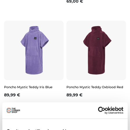
Prix
69,00 €
Poncho Mystic Teddy Iris Blue
Poncho Mystic Teddy Oxblood Red
Prix
Prix
89,99 €
89,99 €