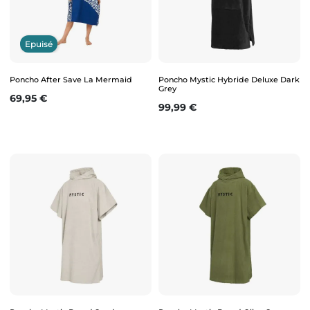
Epuisé
Poncho After Save La Mermaid
Poncho Mystic Hybride Deluxe Dark
Grey
Prix
69,95 €
Prix
99,99 €