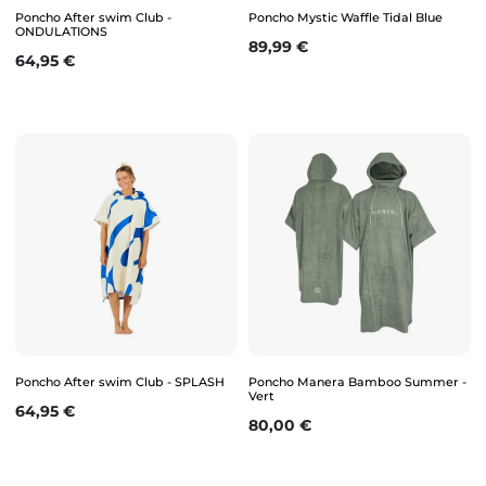
Poncho After swim Club -
Poncho Mystic Waffle Tidal Blue
ONDULATIONS
Prix
89,99 €
Prix
64,95 €
Poncho After swim Club - SPLASH
Poncho Manera Bamboo Summer -
Vert
Prix
64,95 €
Prix
80,00 €