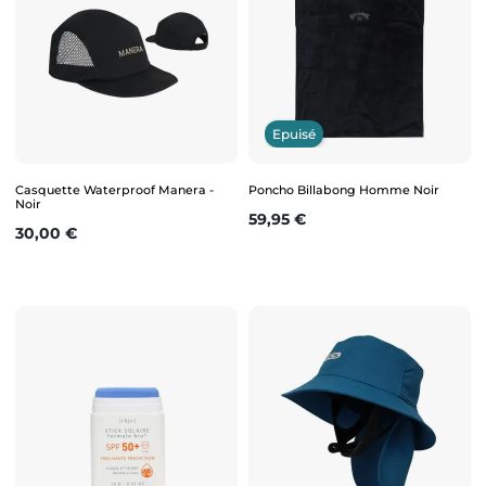
Epuisé
Casquette Waterproof Manera -
Poncho Billabong Homme Noir
Noir
Prix
59,95 €
Prix
30,00 €