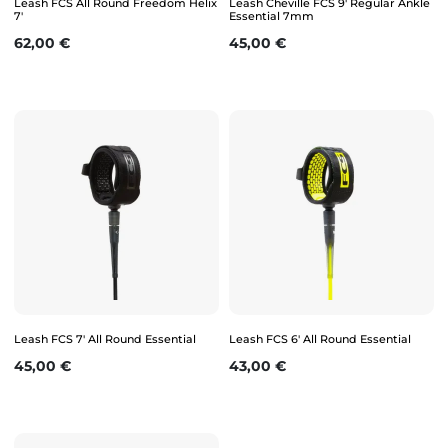
Leash FCS All Round Freedom Helix
Leash Cheville FCS 9' Regular Ankle
7'
Essential 7mm
Prix
Prix
62,00 €
45,00 €
Leash FCS 7' All Round Essential
Leash FCS 6' All Round Essential
Prix
Prix
45,00 €
43,00 €