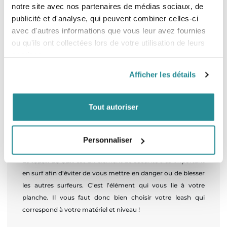
notre site avec nos partenaires de médias sociaux, de
comprise entre 6'0 et 7’0 ===> Leash de 7' - Planche
publicité et d'analyse, qui peuvent combiner celles-ci
comprise entre 7’0 et 8'0 ===> Leash de 7' -
avec d'autres informations que vous leur avez fournies
Longboard/Stand UP Paddle autour de 9' ===> Leash de 9' -
ou qu'ils ont collectées lors de votre utilisation de leurs
Longboard/Stand UP Paddle autour de 10' ===> Leash de 10'
services.
Le diamètre du leash Il existe 2 diamètres possibles : - Le
3/16" qui correspond à du 5mm : idéal pour les petites
Afficher les détails
vagues ou vagues molles. Il génère le moins de traînée
d’eau mais il est le plus fragile. - Le 1/4'' qui correspond à du
6,5mm : idéal en toute condition, c’est le type de leash le
Tout autoriser
plus utilisé du fait de sa robustesse. La construction du
leash
Personnaliser
À quoi sert un leash de surf ?
Le
leash de surf
est un élément de sécurité très important
en surf afin d'éviter de vous mettre en danger ou de blesser
les autres surfeurs. C’est l’élément qui vous lie à votre
planche. Il vous faut donc bien choisir votre leash qui
correspond à votre matériel et niveau !