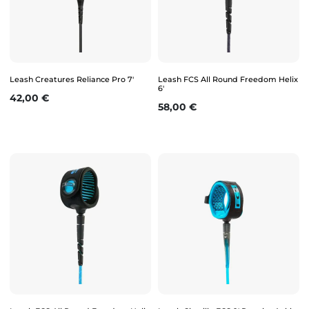
Leash Creatures Reliance Pro 7'
Leash FCS All Round Freedom Helix
6'
Prix
42,00 €
Prix
58,00 €