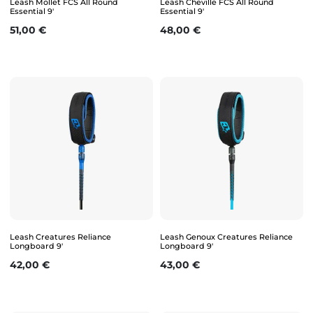
Leash Mollet FCS All Round
Leash Cheville FCS All Round
Essential 9'
Essential 9'
Prix
Prix
51,00 €
48,00 €
Leash Creatures Reliance
Leash Genoux Creatures Reliance
Longboard 9'
Longboard 9'
Prix
Prix
42,00 €
43,00 €