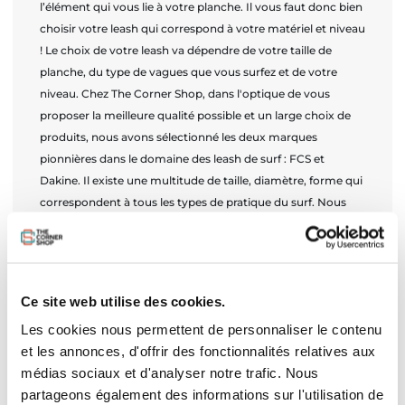
l’élément qui vous lie à votre planche. Il vous faut donc bien
choisir votre leash qui correspond à votre matériel et niveau
! Le choix de votre leash va dépendre de votre taille de
planche, du type de vagues que vous surfez et de votre
niveau. Chez The Corner Shop, dans l'optique de vous
proposer la meilleure qualité possible et un large choix de
produits, nous avons sélectionné les deux marques
pionnières dans le domaine des leash de surf : FCS et
Dakine. Il existe une multitude de taille, diamètre, forme qui
correspondent à tous les types de pratique du surf. Nous
allons vous présenter les critères à prendre en compte.
Comment choisir son leash ? Choisissez votre leash en
fonction de la taille de votre planche mais aussi du type de
vague que vous surfez. La taille du leash Les tailles de leash
Ce site web utilise des cookies.
s'échelonnent entre 5" pour les plus petites shortboards et
Les cookies nous permettent de personnaliser le contenu
jusqu’à 10’ pour les SUP et longboard. Il faut que sa
et les annonces, d'offrir des fonctionnalités relatives aux
longueur soit proportionnelle à la taille de la planche. -
médias sociaux et d'analyser notre trafic. Nous
Planche comprise entre 5'0 et 5’6 ===> Leash de 5’6 -
partageons également des informations sur l'utilisation de
Planche comprise entre 5'6 et 6’0 ===> Leash de 6' - Planche