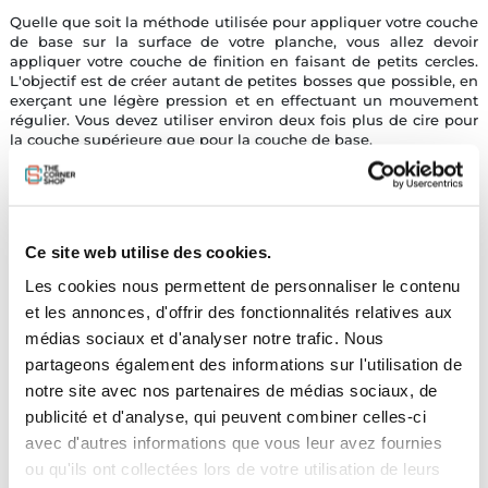
Quelle que soit la méthode utilisée pour appliquer votre couche
de base sur la surface de votre planche, vous allez devoir
appliquer votre couche de finition en faisant de petits cercles.
L'objectif est de créer autant de petites bosses que possible, en
exerçant une légère pression et en effectuant un mouvement
régulier. Vous devez utiliser environ deux fois plus de cire pour
la couche supérieure que pour la couche de base.
Pour ajouter un peu plus d’adhérence, passe un coup de
peigne à wax
: cette étape ne convient pas à tout le monde,
mais si vous n'avez pas affaire à une toute nouvelle couche de
cire, le fait de passer un peigne sur la planche permet de
Ce site web utilise des cookies.
rendre les choses plus rugueuses et de rendre la cire plus
ancienne à nouveau collante.
Les cookies nous permettent de personnaliser le contenu
et les annonces, d'offrir des fonctionnalités relatives aux
médias sociaux et d'analyser notre trafic. Nous
partageons également des informations sur l'utilisation de
notre site avec nos partenaires de médias sociaux, de
publicité et d'analyse, qui peuvent combiner celles-ci
avec d'autres informations que vous leur avez fournies
ou qu'ils ont collectées lors de votre utilisation de leurs
Astuce