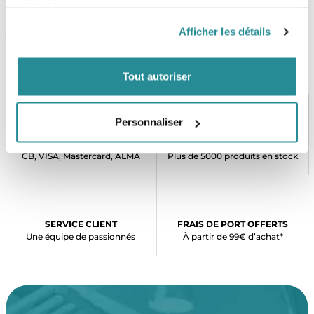
services.
Si vous avez oublié votre wax chez vous, entrez dans l'eau
Afficher les détails
jusqu'aux genoux et frottez une poignée de sable sur la wax de
votre planche humide pour rendre la surface plus rugueuse.
Tout autoriser
Personnaliser
PAIEMENT SÉCURISÉ
STOCK EN TEMPS RÉEL
CB, VISA, Mastercard, ALMA
Plus de 5000 produits en stock
SERVICE CLIENT
FRAIS DE PORT OFFERTS
Une équipe de passionnés
À partir de 99€ d’achat*