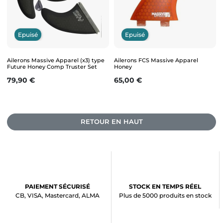
Epuisé
Epuisé
Ailerons Massive Apparel (x3) type
Ailerons FCS Massive Apparel
Future Honey Comp Truster Set
Honey
Prix
Prix
79,90 €
65,00 €
RETOUR EN HAUT
PAIEMENT SÉCURISÉ
STOCK EN TEMPS RÉEL
CB, VISA, Mastercard, ALMA
Plus de 5000 produits en stock