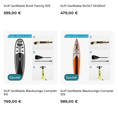
SUP Gonflable Rvolt Family 10'9
SUP Gonflable RVOLT 10'x30x4"
Prix
Prix
599,00 €
479,00 €
Epuisé
Epuisé
SUP Gonflable Blackwings Complet
SUP Gonflable Blackwings Complet
9'0
12'6
Prix
Prix
769,00 €
989,00 €