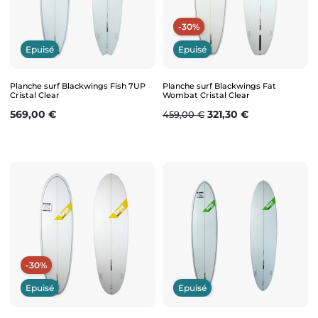
-30%
Epuisé
Epuisé
Planche surf Blackwings Fish 7UP
Planche surf Blackwings Fat
Cristal Clear
Wombat Cristal Clear
Prix
Prix de base
Prix
569,00 €
321,30 €
459,00 €
-30%
Epuisé
Epuisé