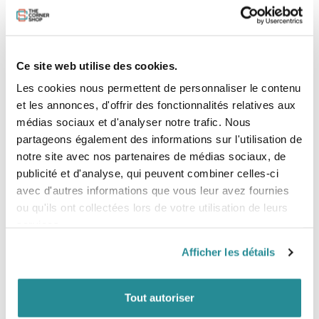
Ce site web utilise des cookies.
Les cookies nous permettent de personnaliser le contenu
et les annonces, d'offrir des fonctionnalités relatives aux
-25%
-25%
médias sociaux et d'analyser notre trafic. Nous
Epuisé
Epuisé
partageons également des informations sur l'utilisation de
notre site avec nos partenaires de médias sociaux, de
Pagaie Blackwings 50% Carbon
Pack Surf BLACKWINGS 6'4" FAT
publicité et d'analyse, qui peuvent combiner celles-ci
Vario 3 parties + housse
WOMBAT Complet
avec d'autres informations que vous leur avez fournies
Prix de base
Prix
Prix de base
Prix
171,75 €
480,64 €
229,00 €
640,85 €
ou qu'ils ont collectées lors de votre utilisation de leurs
services.
Afficher les détails
Tout autoriser