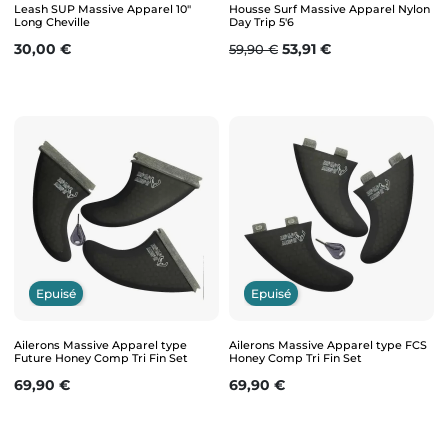
Leash SUP Massive Apparel 10"
Housse Surf Massive Apparel Nylon
Long Cheville
Day Trip 5'6
Prix
Prix de base
Prix
30,00 €
53,91 €
59,90 €
Epuisé
Epuisé
Ailerons Massive Apparel type
Ailerons Massive Apparel type FCS
Future Honey Comp Tri Fin Set
Honey Comp Tri Fin Set
Prix
Prix
69,90 €
69,90 €