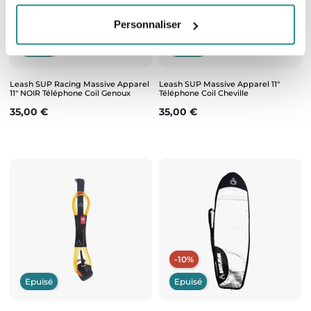
Personnaliser
Epuisé
Epuisé
Leash SUP Racing Massive Apparel
Leash SUP Massive Apparel 11"
11" NOIR Téléphone Coil Genoux
Téléphone Coil Cheville
Prix
Prix
35,00 €
35,00 €
-10%
Epuisé
Epuisé