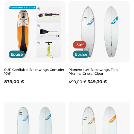
-30%
Epuisé
Epuisé
SUP Gonflable Blackwings Complet
Planche surf Blackwings Fish
10'6"
Piranha Cristal Clear
Prix
Prix de base
Prix
879,00 €
349,30 €
499,00 €