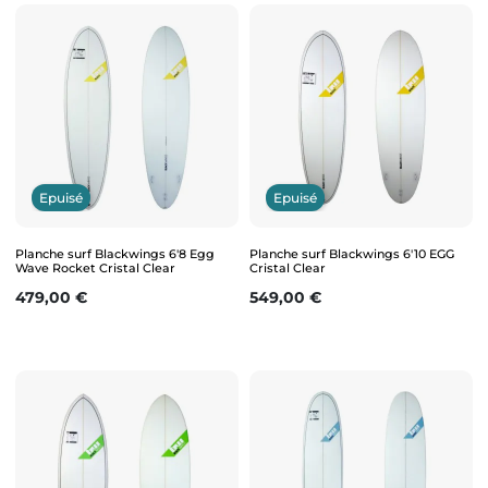
Epuisé
Epuisé
Planche surf Blackwings 6'8 Egg
Planche surf Blackwings 6'10 EGG
Wave Rocket Cristal Clear
Cristal Clear
Prix
Prix
479,00 €
549,00 €