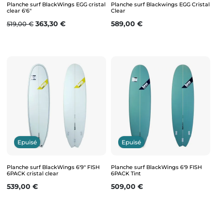
Planche surf BlackWings EGG cristal
Planche surf Blackwings EGG Cristal
clear 6'6"
Clear
Prix de base
Prix
Prix
363,30 €
589,00 €
519,00 €
Epuisé
Epuisé
Planche surf BlackWings 6'9" FISH
Planche surf BlackWings 6'9 FISH
6PACK cristal clear
6PACK Tint
Prix
Prix
539,00 €
509,00 €