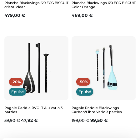
Planche Blackwings 6'0 EGG BISCUIT
Planche Blackwings 6'0 EGG BISCUIT
cristal clear
Color Orange
Prix
Prix
479,00 €
469,00 €
-20%
-50%
Epuisé
Epuisé
Pagaie Paddle RVOLT Alu Vario 3
Pagaie Paddle Blackwings
parties
Carbon/Fibre Vario 3 parties
Prix de base
Prix
Prix de base
Prix
47,92 €
99,50 €
59,90 €
199,00 €