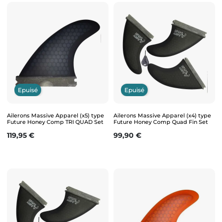
Epuisé
Epuisé
Ailerons Massive Apparel (x5) type
Ailerons Massive Apparel (x4) type
Future Honey Comp TRI QUAD Set
Future Honey Comp Quad Fin Set
Prix
Prix
119,95 €
99,90 €