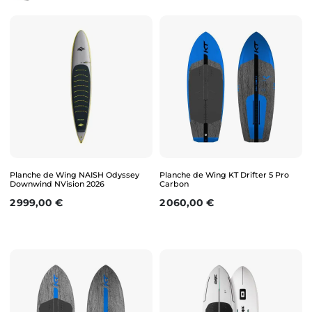
Planche de Wing NAISH Odyssey
Planche de Wing KT Drifter 5 Pro
Downwind NVision 2026
Carbon
Prix
Prix
2 999,00 €
2 060,00 €