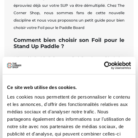
éprouviez déjà sur votre SUP va être démultiplié. Chez The
Corner Shop, nous sommes fans de cette nouvelle
discipline et nous vous proposons un petit guide pour bien
choisir votre Foil pour le Paddle Board
Comment bien choisir son Foil pour le
Stand Up Paddle ?
Même si le Paddle Foil est une discipline récente, l’évolution
des profils des Foils est telle qu’il est très difficile de s’y
retrouver. Comment choisir celui qui vous est le plus
adapté ? Vous devez d’abord savoir que cette nouvelle
Ce site web utilise des cookies.
discipline ne convient pas à ceux qui ne maîtrisent pas le
SUP. Pour vous lancer, vous devez avoir au minimum un
Les cookies nous permettent de personnaliser le contenu
niveau moyen. Le faire avant ne serait pas une bonne idée.
et les annonces, d'offrir des fonctionnalités relatives aux
Les chutes peuvent être terribles, restez donc en sécurité.
médias sociaux et d'analyser notre trafic. Nous
Pour sélectionner votre Foil, vous allez devoir vous
partageons également des informations sur l'utilisation de
intéresser aux critères suivants : • la longueur du mât • la
notre site avec nos partenaires de médias sociaux, de
longueur du fuselage • l’aile avant, la Front Wing
publicité et d'analyse, qui peuvent combiner celles-ci