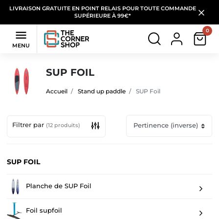
LIVRAISON GRATUITE EN POINT RELAIS POUR TOUTE COMMANDE
SUPÉRIEURE À 99€*
0

MENU
SUP FOIL
Accueil
Stand up paddle
SUP Foil
Filtrer par
(12 produits)
SUP FOIL
Planche de SUP Foil
Foil supfoil