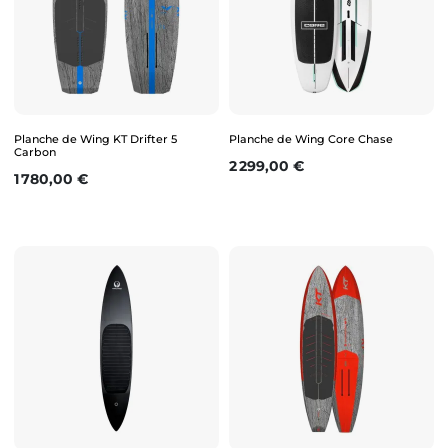
Planche de Wing KT Drifter 5
Planche de Wing Core Chase
Carbon
Prix
2 299,00 €
Prix
1 780,00 €