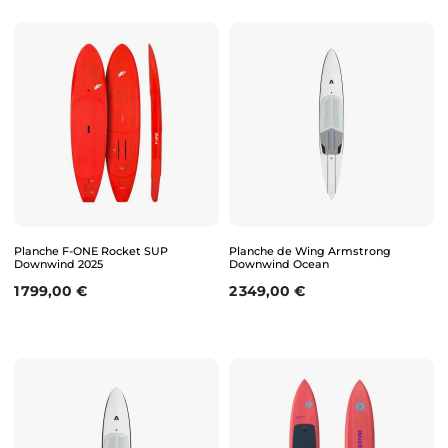
Planche F-ONE Rocket SUP
Planche de Wing Armstrong
Downwind 2025
Downwind Ocean
Prix
Prix
1 799,00 €
2 349,00 €