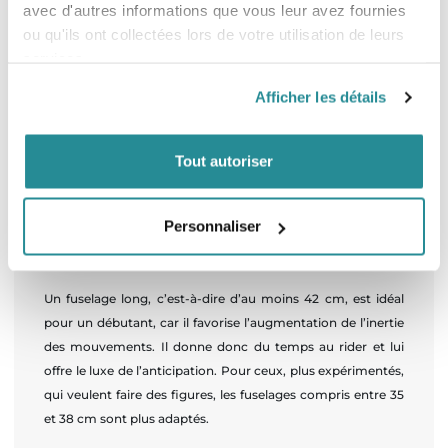
avec d'autres informations que vous leur avez fournies
La longueur du mât de l’hydrofoil : un
ou qu'ils ont collectées lors de votre utilisation de leurs
critère essentiel
services.
Même si la longueur du mât du Foil dépend avant tout de la
Afficher les détails
profondeur des fonds dans lesquels vous allez vous jeter,
vous devez savoir que pour débuter un mât de 60-70 cm
suffit. Dès que vous avez progressé, vous pouvez envisager
Tout autoriser
des longueurs plus importantes et aller, pourquoi pas,
jusqu’à 1 mètre.
Personnaliser
La longueur de fuselage : un atout pour
la maniabilité
Un fuselage long, c’est-à-dire d’au moins 42 cm, est idéal
pour un débutant, car il favorise l’augmentation de l’inertie
des mouvements. Il donne donc du temps au rider et lui
offre le luxe de l’anticipation. Pour ceux, plus expérimentés,
qui veulent faire des figures, les fuselages compris entre 35
et 38 cm sont plus adaptés.