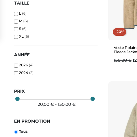
TAILLE
L
(6)
M
(6)
S
(6)
-20%
XL
(6)
Veste Polair
Fleece Jacke
ANNÉE
Prix de ba
Pr
150,00 €
1
2026
(4)
2024
(2)
PRIX
120,00 € - 150,00 €
EN PROMOTION
Tous