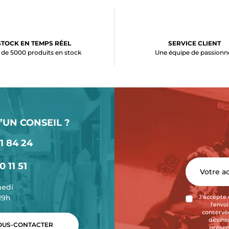
STOCK EN TEMPS RÉEL
SERVICE CLIENT
 de 5000 produits en stock
Une équipe de passionn
’UN CONSEIL ?
1 84 24
0 11 51
medi
-19h
J'accepte 
l'envo
conservée
désins
US-CONTACTER
présen