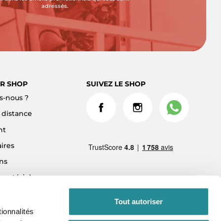
adressés.
R SHOP
SUIVEZ LE SHOP
-nous ?
à distance
nt
ires
ns
 matériel
ment 3x sans frais
Tout autoriser
ionnalités