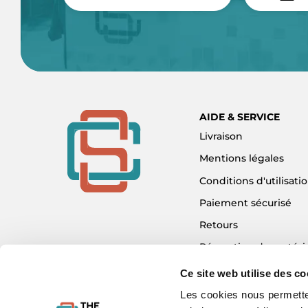
AIDE & SERVICE
Livraison
Mentions légales
Conditions d'utilisati
Paiement sécurisé
Retours
Réparation de matéri
Détaxe - Tax Refund
Ce site web utilise des co
Garantie & SAV
Les cookies nous permetten