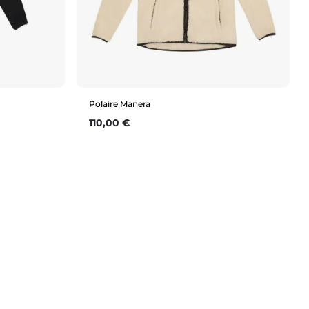
Polaire Manera
Prix
110,00 €
Aperçu rapide
XL