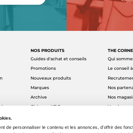
NOS PRODUITS
THE CORNE
Guides d'achat et conseils
Qui sommes
Promotions
Le conseil 
on
Nouveaux produits
Recruteme
Marques
Nos partena
Archive
Nos magasi
el
Chèques KDO
Vendre son
Idées cadeaux
Alma - Paie
okies.
Blog
t de personnaliser le contenu et les annonces, d'offrir des fonct