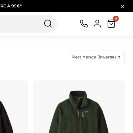
RE À 99€*
0