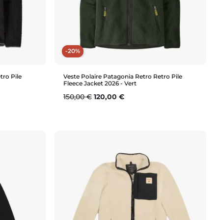
-20%
tro Pile
Veste Polaire Patagonia Retro Retro Pile
Fleece Jacket 2026 - Vert
Prix de base
Prix
150,00 €
120,00 €
Aperçu rapide
S