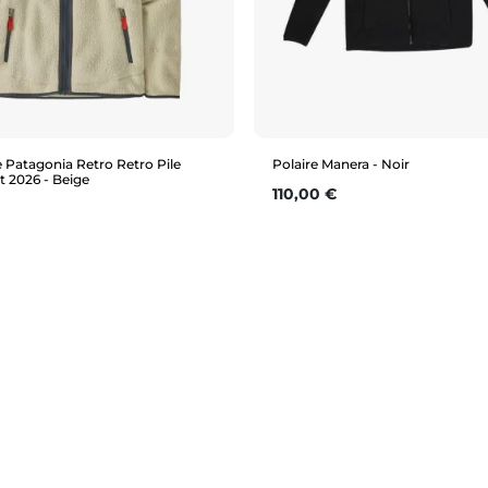
e Patagonia Retro Retro Pile
Polaire Manera - Noir
t 2026 - Beige
Prix
110,00 €
Aperçu rapide
Aperçu rapide
M
XL
S
M
L
XL