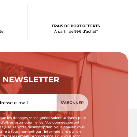
FRAIS DE PORT OFFERTS
és
À partir de 99€ d’achat*
NEWSLETTER
que les données renseignées soient utilisées pour
i d'offres promotionnelles. Vos données seront
s jusqu'à votre désinscription. Vous pouvez vous
crire à tout moment par l'intermédiaire du lien
t dans les emails promotionnels qui vous sont