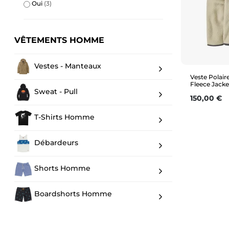
Oui
(3)
VÊTEMENTS HOMME
Vestes - Manteaux
Veste Polair
Fleece Jacke
Sweat - Pull
Prix
150,00 €
T-Shirts Homme
Débardeurs
Shorts Homme
Boardshorts Homme