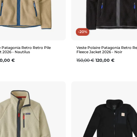
-20%
e Patagonia Retro Retro Pile
Veste Polaire Patagonia Retro Re
t 2026 - Nautilus
Fleece Jacket 2026 - Noir
se
ix
Prix de base
Prix
20,00 €
150,00 €
120,00 €
Aperçu rapide
Aperçu rapide
S
M
L
XL
M
L