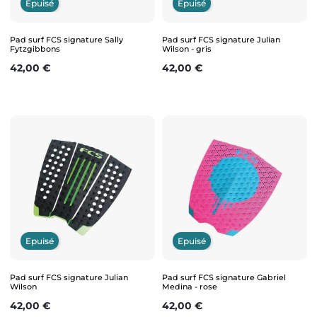
Epuisé
Epuisé
Pad surf FCS signature Sally
Pad surf FCS signature Julian
Fytzgibbons
Wilson - gris
Prix
Prix
42,00 €
42,00 €
Epuisé
Epuisé
Pad surf FCS signature Julian
Pad surf FCS signature Gabriel
Wilson
Medina - rose
Prix
Prix
42,00 €
42,00 €