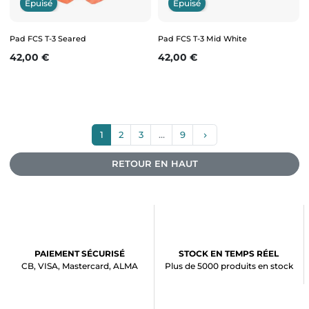
Epuisé
Epuisé
Pad FCS T-3 Seared
Pad FCS T-3 Mid White
Prix
Prix
42,00 €
42,00 €
Suivant
1
2
3
…
9
keyboard_arrow_right
RETOUR EN HAUT
PAIEMENT SÉCURISÉ
STOCK EN TEMPS RÉEL
CB, VISA, Mastercard, ALMA
Plus de 5000 produits en stock