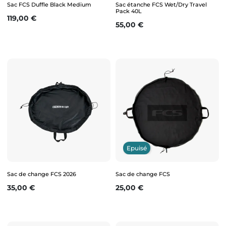
Sac FCS Duffle Black Medium
Sac étanche FCS Wet/Dry Travel
Pack 40L
Prix
119,00 €
Prix
55,00 €
Epuisé
Sac de change FCS 2026
Sac de change FCS
Prix
Prix
35,00 €
25,00 €