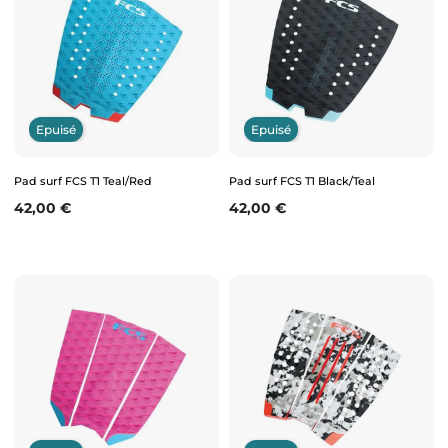
Epuisé
Epuisé
Pad surf FCS T1 Teal/Red
Pad surf FCS T1 Black/Teal
Prix
Prix
42,00 €
42,00 €