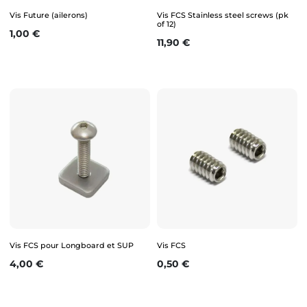
Vis Future (ailerons)
Vis FCS Stainless steel screws (pk
of 12)
Prix
1,00 €
Prix
11,90 €
Vis FCS pour Longboard et SUP
Vis FCS
Prix
Prix
4,00 €
0,50 €