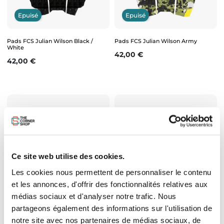
Epuisé
Epuisé
Pads FCS Julian Wilson Black /
Pads FCS Julian Wilson Army
White
Prix
42,00 €
Prix
42,00 €
Ce site web utilise des cookies.
Les cookies nous permettent de personnaliser le contenu
Epuisé
Epuisé
et les annonces, d'offrir des fonctionnalités relatives aux
médias sociaux et d'analyser notre trafic. Nous
partageons également des informations sur l'utilisation de
Pad surf FCS T3 Orange/Black
Pad surf FCS T3 Black/Orange
notre site avec nos partenaires de médias sociaux, de
Prix
Prix
42,00 €
42,00 €