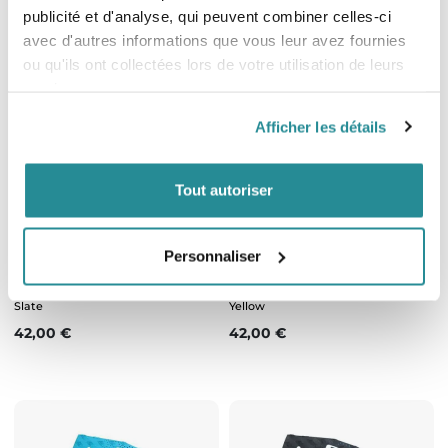
publicité et d'analyse, qui peuvent combiner celles-ci
avec d'autres informations que vous leur avez fournies
ou qu'ils ont collectées lors de votre utilisation de leurs
services.
Afficher les détails
Tout autoriser
Epuisé
Epuisé
Personnaliser
Pad Surf FCS T2 Taxi Cab Yellow /
Pad Surf FCS T2 Black / Taxi Cab
Slate
Yellow
Prix
Prix
42,00 €
42,00 €