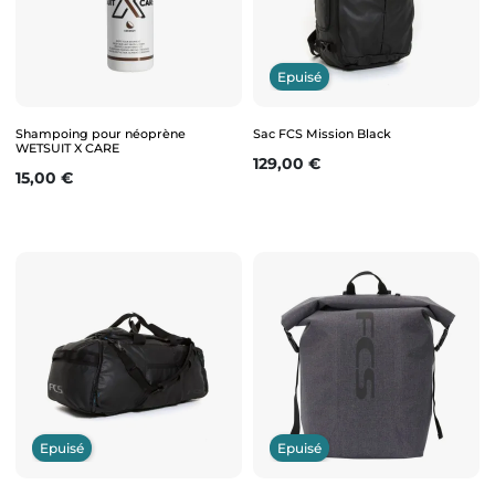
Epuisé
Shampoing pour néoprène
Sac FCS Mission Black
WETSUIT X CARE
Prix
129,00 €
Prix
15,00 €
Epuisé
Epuisé