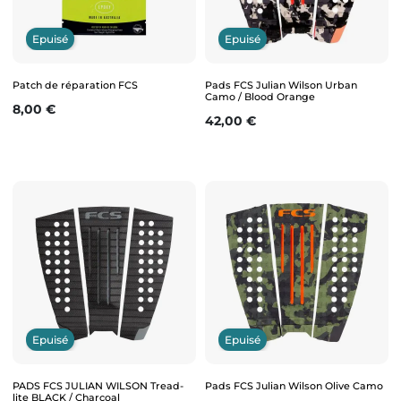
Epuisé
Epuisé
Patch de réparation FCS
Pads FCS Julian Wilson Urban
Camo / Blood Orange
Prix
8,00 €
Prix
42,00 €
Epuisé
Epuisé
PADS FCS JULIAN WILSON Tread-
Pads FCS Julian Wilson Olive Camo
lite BLACK / Charcoal