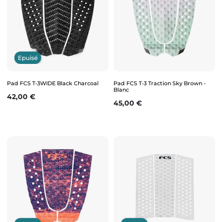
Epuisé
Pad FCS T-3WIDE Black Charcoal
Pad FCS T-3 Traction Sky Brown -
Blanc
Prix
42,00 €
Prix
45,00 €