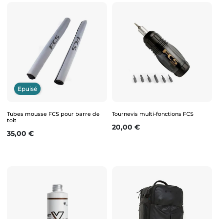
Epuisé
Tubes mousse FCS pour barre de
Tournevis multi-fonctions FCS
toit
Prix
20,00 €
Prix
35,00 €