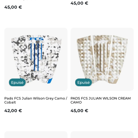
Prix
45,00 €
Prix
45,00 €
Epuisé
Epuisé
Pads FCS Julian Wilson Grey Camo /
PADS FCS JULIAN WILSON CREAM
Cobalt
CAMO
Prix
Prix
42,00 €
45,00 €