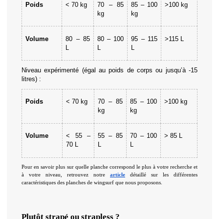
Poids
< 70 kg
70 – 85 
85 – 100 
>100 kg
kg
kg
Volume
80 – 85 
80 – 100 
95 – 115 
>115 L
L
L
L
Niveau expérimenté (égal au poids de corps ou jusqu’à -15 
litres) : 
Poids
< 70 kg
70 – 85 
85 – 100 
>100 kg
kg
kg
Volume
< 55 – 
55 – 85 
70 – 100 
> 85 L
70 L
L 
L
Pour en savoir plus sur quelle planche correspond le plus à votre recherche et 
à votre niveau, retrouvez notre 
article
 détaillé sur les différentes 
caractéristiques des planches de wingsurf que nous proposons.
Plutôt strapé ou strapless ?