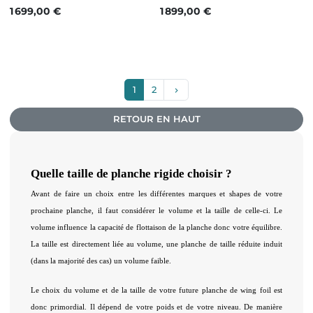
Prix
Prix
1 699,00 €
1 899,00 €
Suivant
1
2
keyboard_arrow_right
RETOUR EN HAUT
Quelle taille de planche rigide choisir ? 
Avant de faire un choix entre les différentes marques et shapes de votre 
prochaine planche, il faut considérer le volume et la taille de celle-ci. Le 
volume influence la capacité de flottaison de la planche donc votre équilibre. 
La taille est directement liée au volume, une planche de taille réduite induit 
(dans la majorité des cas) un volume faible. 
Le choix du volume et de la taille de votre future planche de wing foil est 
donc primordial. Il dépend de votre poids et de votre niveau. De manière 