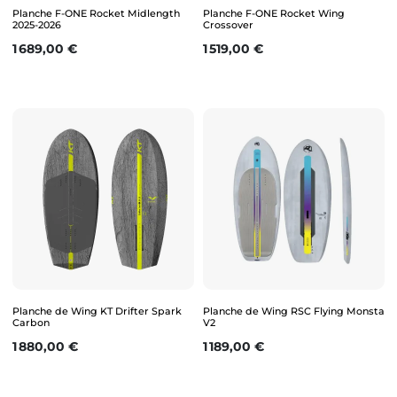
Planche F-ONE Rocket Midlength
Planche F-ONE Rocket Wing
2025-2026
Crossover
Prix
Prix
1 689,00 €
1 519,00 €
Planche de Wing KT Drifter Spark
Planche de Wing RSC Flying Monsta
Carbon
V2
Prix
Prix
1 880,00 €
1 189,00 €