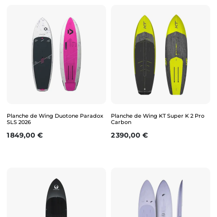
Planche de Wing Duotone Paradox
Planche de Wing KT Super K 2 Pro
SLS 2026
Carbon
Prix
Prix
1 849,00 €
2 390,00 €