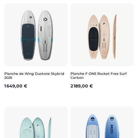
Planche de Wing Duotone Skybrid
Planche F-ONE Rocket Free Surf
2026
Carbon
Prix
Prix
1 649,00 €
2 189,00 €