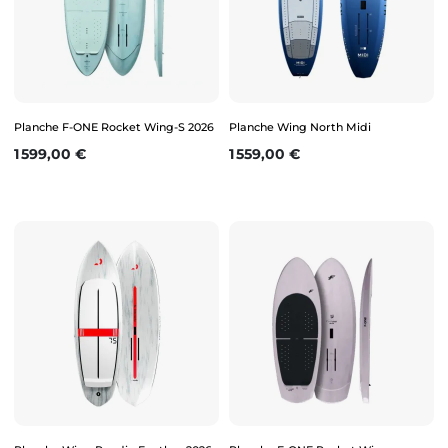
Planche F-ONE Rocket Wing-S 2026
Planche Wing North Midi
Prix
Prix
1 599,00 €
1 559,00 €