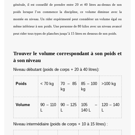
générale, il est conseillé de prendre entre 20 et 40 litres au-dessus de son 
poids lorsque l’on commence la discipline, ce volume diminue avec la 
montée en niveau. Un rider expérimenté peut considérer un volume égal ou 
même inférieur à son poids. Une personne de 80 kilos avec un niveau avancé 
peut rider tous types de planches jusqu’à 15 litres en dessous de son poids.
Trouver le volume correspondant à son poids et 
à son niveau
Niveau débutant (poids de corps + 20 à 40 litres): 
Poids
< 70 kg
70 – 85 
85 – 100 
>100 kg
kg
kg
Volume
90 – 110 
90 – 125 
105 – 
120 – 140 
L
L
140 L
L
Niveau intermédiaire (poids de corps + 10 à 15 litres) :