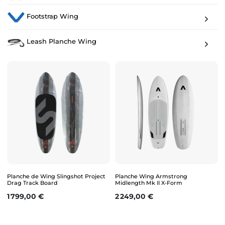
Footstrap Wing
Leash Planche Wing
Planche de Wing Slingshot Project
Planche Wing Armstrong
Drag Track Board
Midlength Mk II X-Form
Prix
Prix
1 799,00 €
2 249,00 €