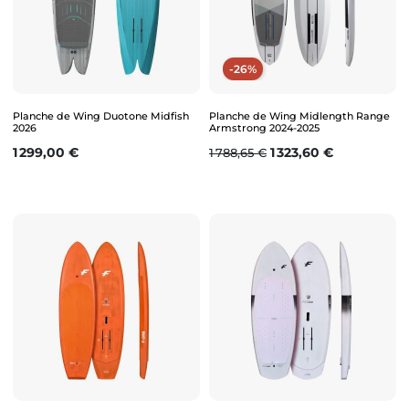
-26%
Planche de Wing Duotone Midfish
Planche de Wing Midlength Range
2026
Armstrong 2024-2025
Prix
Prix de base
Prix
1 299,00 €
1 323,60 €
1 788,65 €