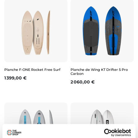
Planche F-ONE Rocket Free Surf
Planche de Wing KT Drifter 5 Pro
Carbon
Prix
1 399,00 €
Prix
2 060,00 €