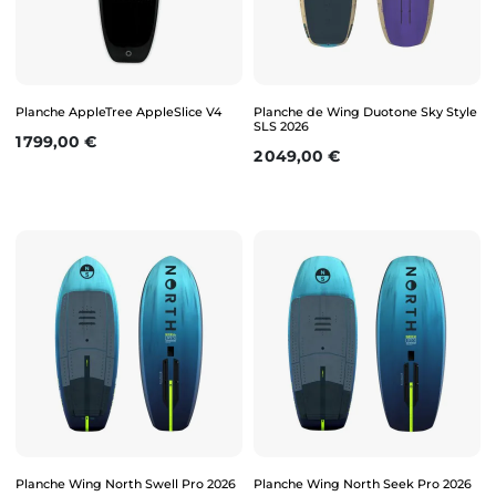
Planche AppleTree AppleSlice V4
Planche de Wing Duotone Sky Style
SLS 2026
Prix
1 799,00 €
Prix
2 049,00 €
Planche Wing North Swell Pro 2026
Planche Wing North Seek Pro 2026