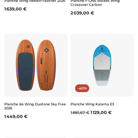
Planche Wing Reedin Feather 2026
Planche F-ONE Rocket Wing
Crossover Carbon
Prix
1 639,00 €
Prix
2 039,00 €
-40%
Planche de Wing Duotone Sky Free
Planche Wing Kalama E3
2026
Prix de base
Prix
1 129,00 €
1 881,67 €
Prix
1 449,00 €