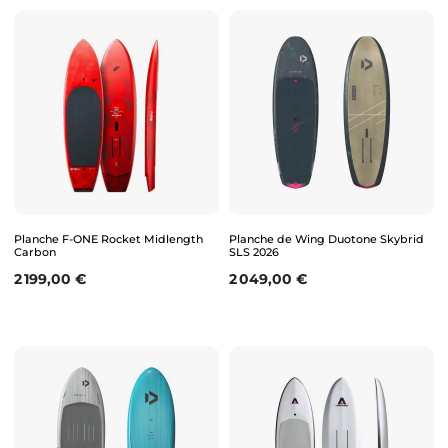
Planche F-ONE Rocket Midlength
Planche de Wing Duotone Skybrid
Carbon
SLS 2026
Prix
Prix
2 199,00 €
2 049,00 €