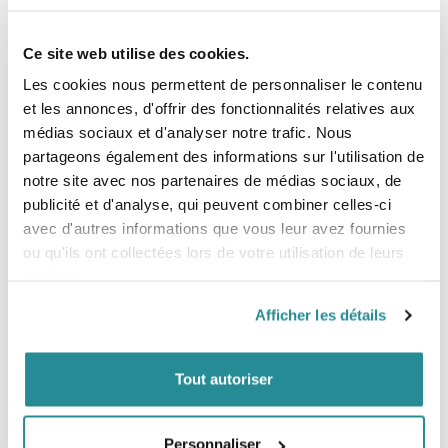
Ce site web utilise des cookies.
Les cookies nous permettent de personnaliser le contenu
et les annonces, d'offrir des fonctionnalités relatives aux
Planche de Wing RSC Katana
Planche de Wing Core Chase
médias sociaux et d'analyser notre trafic. Nous
Prix
Prix
1 289,00 €
2 299,00 €
partageons également des informations sur l'utilisation de
notre site avec nos partenaires de médias sociaux, de
publicité et d'analyse, qui peuvent combiner celles-ci
avec d'autres informations que vous leur avez fournies
ou qu'ils ont collectées lors de votre utilisation de leurs
services.
Afficher les détails
Tout autoriser
-40%
Planche F-ONE Rocket Wing-S
Planche Wing Slingshot Flow Craft
Personnaliser