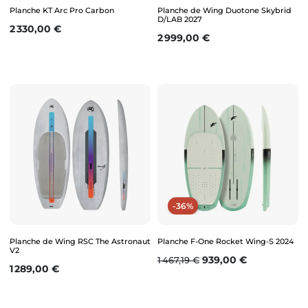
Planche KT Arc Pro Carbon
Planche de Wing Duotone Skybrid
D/LAB 2027
Prix
2 330,00 €
Prix
2 999,00 €
-36%
Planche de Wing RSC The Astronaut
Planche F-One Rocket Wing-S 2024
V2
Prix de base
Prix
939,00 €
1 467,19 €
Prix
1 289,00 €