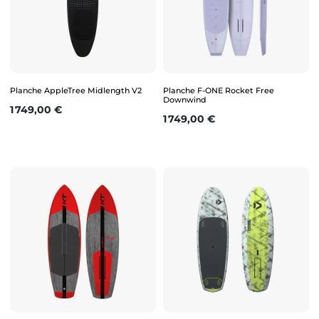
Planche AppleTree Midlength V2
Planche F-ONE Rocket Free
Downwind
Prix
1 749,00 €
Prix
1 749,00 €