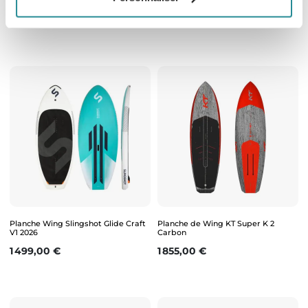
Carbon 2026
V1 2025
Prix
Prix de base
Prix
1 949,00 €
969,00 €
1 615,00 €
Planche Wing Slingshot Glide Craft
Planche de Wing KT Super K 2
V1 2026
Carbon
Prix
Prix
1 499,00 €
1 855,00 €