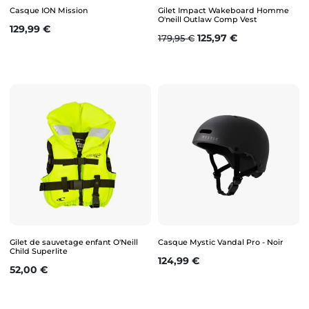
Casque ION Mission
Gilet Impact Wakeboard Homme
O'neill Outlaw Comp Vest
Prix
129,99 €
Prix de base
Prix
125,97 €
179,95 €
Gilet de sauvetage enfant O'Neill
Casque Mystic Vandal Pro - Noir
Child Superlite
Prix
124,99 €
Prix
52,00 €