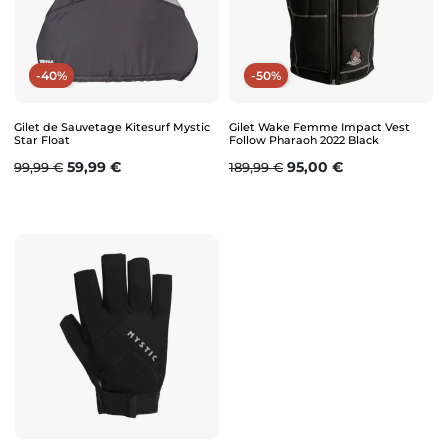
-40%
-50%
Gilet de Sauvetage Kitesurf Mystic
Gilet Wake Femme Impact Vest
Star Float
Follow Pharaoh 2022 Black
Prix de base
Prix
Prix de base
Prix
59,99 €
95,00 €
99,99 €
189,99 €