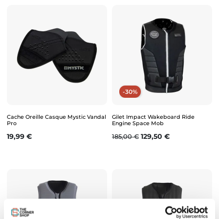
-30%
Cache Oreille Casque Mystic Vandal
Gilet Impact Wakeboard Ride
Pro
Engine Space Mob
Prix
Prix de base
Prix
19,99 €
129,50 €
185,00 €