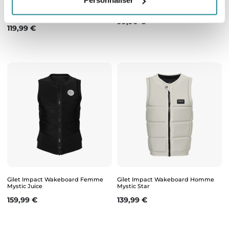
Personnaliser
Gilet de flottaison Forward WIP
Gilet de sauvetage ION Booster X
Flow Neo Vest 50N
Prix
99,90 €
Prix
119,99 €
Gilet Impact Wakeboard Femme
Gilet Impact Wakeboard Homme
Mystic Juice
Mystic Star
Prix
Prix
159,99 €
139,99 €