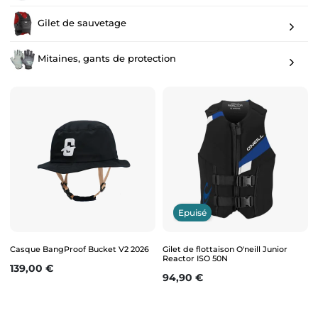
Gilet de sauvetage
Mitaines, gants de protection
Epuisé
Casque BangProof Bucket V2 2026
Gilet de flottaison O'neill Junior
Reactor ISO 50N
Prix
139,00 €
Prix
94,90 €