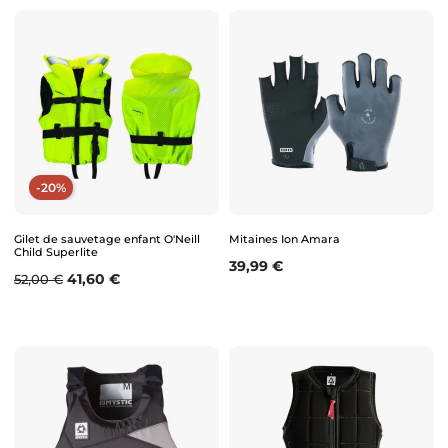
-20%
Gilet de sauvetage enfant O'Neill
Mitaines Ion Amara
Child Superlite
Prix
39,99 €
Prix de base
Prix
41,60 €
52,00 €