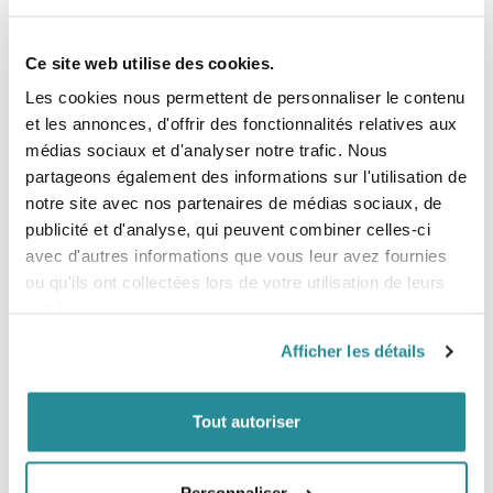
Ce site web utilise des cookies.
-30%
Les cookies nous permettent de personnaliser le contenu
et les annonces, d'offrir des fonctionnalités relatives aux
Gilet Impact Wakeboard Homme
Gilet Impact Wakeboard Homme
médias sociaux et d'analyser notre trafic. Nous
Follow Global 2025
Follow Total 2026
partageons également des informations sur l'utilisation de
Prix de base
Prix
Prix
111,99 €
139,99 €
159,99 €
notre site avec nos partenaires de médias sociaux, de
publicité et d'analyse, qui peuvent combiner celles-ci
avec d'autres informations que vous leur avez fournies
ou qu'ils ont collectées lors de votre utilisation de leurs
services.
Afficher les détails
Tout autoriser