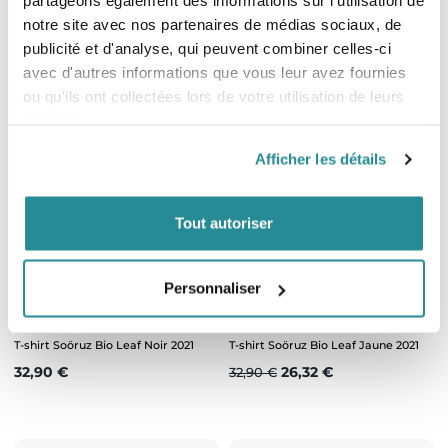
partageons également des informations sur l'utilisation de
T-shirt Soöruz Bio Palmtree organic
T-shirt Soöruz Bio Oasis organic
cotton 2021
cotton 2021
notre site avec nos partenaires de médias sociaux, de
Prix de base
Prix
Prix de base
Prix
publicité et d'analyse, qui peuvent combiner celles-ci
23,03 €
23,03 €
32,90 €
32,90 €
avec d'autres informations que vous leur avez fournies
ou qu'ils ont collectées lors de votre utilisation de leurs
services.
Afficher les détails
Tout autoriser
-20%
Personnaliser
Epuisé
Epuisé
T-shirt Soöruz Bio Leaf Noir 2021
T-shirt Soöruz Bio Leaf Jaune 2021
Prix
Prix de base
Prix
32,90 €
26,32 €
32,90 €