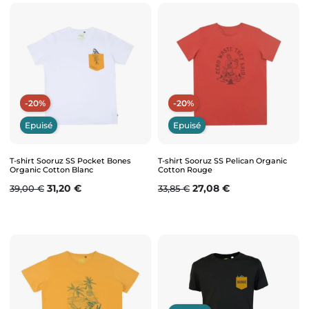
-20%
-20%
Epuisé
Epuisé
T-shirt Sooruz SS Pocket Bones
T-shirt Sooruz SS Pelican Organic
Organic Cotton Blanc
Cotton Rouge
Prix de base
Prix
Prix de base
Prix
31,20 €
27,08 €
39,00 €
33,85 €