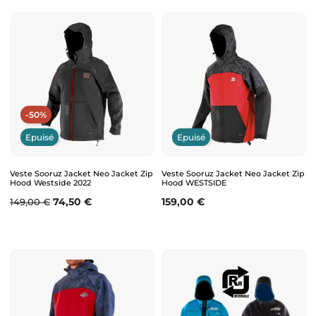
-50%
Epuisé
Epuisé
Veste Sooruz Jacket Neo Jacket Zip
Veste Sooruz Jacket Neo Jacket Zip
Hood Westside 2022
Hood WESTSIDE
Prix de base
Prix
Prix
74,50 €
159,00 €
149,00 €