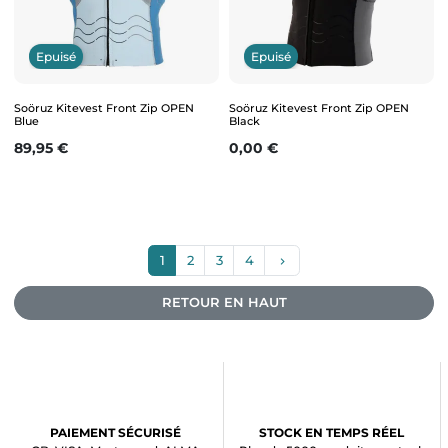
Epuisé
Epuisé
Soöruz Kitevest Front Zip OPEN
Soöruz Kitevest Front Zip OPEN
Blue
Black
Prix
Prix
89,95 €
0,00 €
Suivant
1
2
3
4
keyboard_arrow_right
RETOUR EN HAUT
PAIEMENT SÉCURISÉ
STOCK EN TEMPS RÉEL