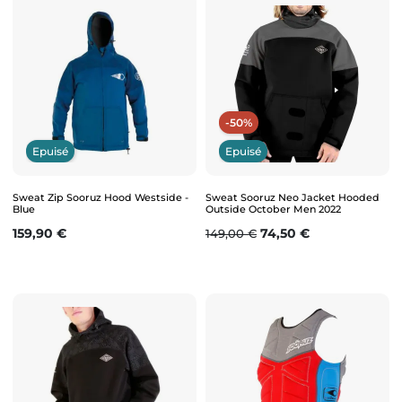
-50%
Epuisé
Epuisé
Sweat Zip Sooruz Hood Westside -
Sweat Sooruz Neo Jacket Hooded
Blue
Outside October Men 2022
Prix
Prix de base
Prix
159,90 €
74,50 €
149,00 €