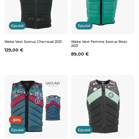
Epuisé
Epuisé
Wake Vest Sooruz Charraud 2021
Wake Vest Femme Sooruz Reac
2021
Prix
129,00 €
Prix
89,00 €
-30%
Epuisé
Epuisé