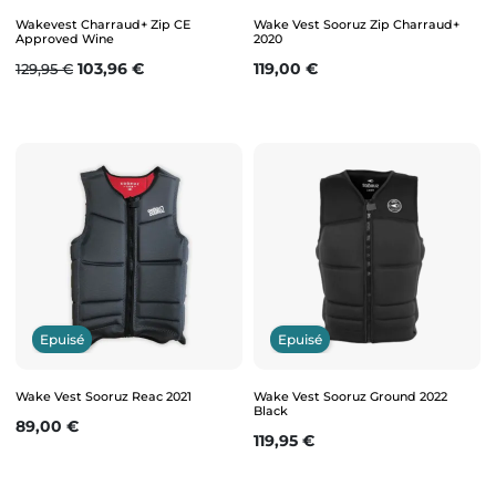
Wakevest Charraud+ Zip CE
Wake Vest Sooruz Zip Charraud+
Approved Wine
2020
Prix de base
Prix
Prix
103,96 €
119,00 €
129,95 €
Epuisé
Epuisé
Wake Vest Sooruz Reac 2021
Wake Vest Sooruz Ground 2022
Black
Prix
89,00 €
Prix
119,95 €