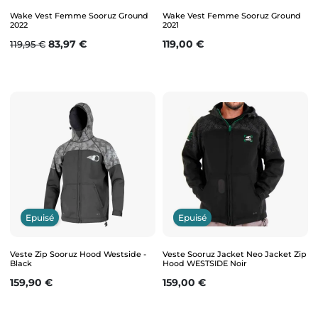
Wake Vest Femme Sooruz Ground
Wake Vest Femme Sooruz Ground
2022
2021
Prix de base
Prix
Prix
83,97 €
119,00 €
119,95 €
Epuisé
Epuisé
Veste Zip Sooruz Hood Westside -
Veste Sooruz Jacket Neo Jacket Zip
Black
Hood WESTSIDE Noir
Prix
Prix
159,90 €
159,00 €