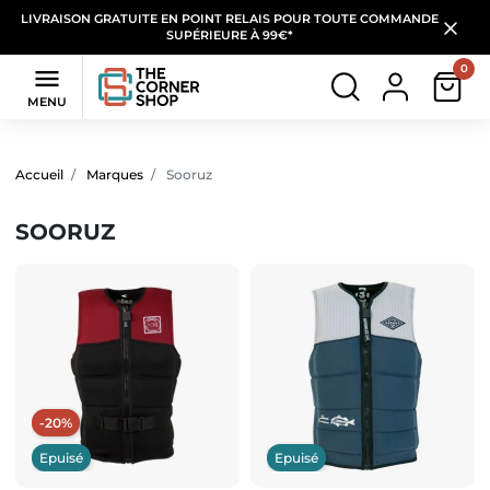
LIVRAISON GRATUITE EN POINT RELAIS POUR TOUTE COMMANDE
SUPÉRIEURE À 99€*
0

MENU
Filtres
(6 produits)
Accueil
Marques
Sooruz
SOORUZ
-20%
Epuisé
Epuisé