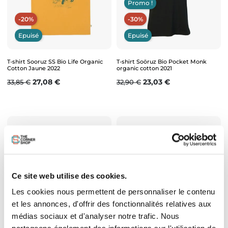
Promo !
-20%
-30%
Epuisé
Epuisé
T-shirt Sooruz SS Bio Life Organic
T-shirt Soöruz Bio Pocket Monk
Cotton Jaune 2022
organic cotton 2021
Prix de base
Prix
Prix de base
Prix
27,08 €
23,03 €
33,85 €
32,90 €
Ce site web utilise des cookies.
-30%
-30%
Les cookies nous permettent de personnaliser le contenu
et les annonces, d'offrir des fonctionnalités relatives aux
Epuisé
Epuisé
médias sociaux et d'analyser notre trafic. Nous