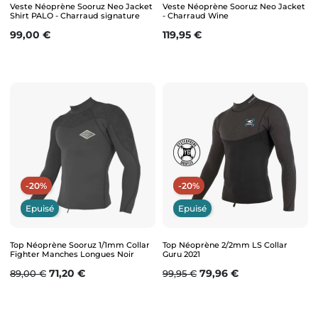
Veste Néoprène Sooruz Neo Jacket
Veste Néoprène Sooruz Neo Jacket
Shirt PALO - Charraud signature
- Charraud Wine
Prix
Prix
99,00 €
119,95 €
-20%
-20%
Epuisé
Epuisé
Top Néoprène Sooruz 1/1mm Collar
Top Néoprène 2/2mm LS Collar
Fighter Manches Longues Noir
Guru 2021
Prix de base
Prix
Prix de base
Prix
71,20 €
79,96 €
89,00 €
99,95 €