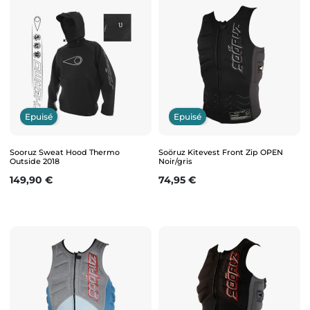
Epuisé
Epuisé
Sooruz Sweat Hood Thermo
Soöruz Kitevest Front Zip OPEN
Outside 2018
Noir/gris
Prix
Prix
149,90 €
74,95 €