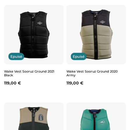
Epuisé
Epuisé
Wake Vest Sooruz Ground 2021
Wake Vest Sooruz Ground 2020
Black
Army
Prix
Prix
119,00 €
119,00 €