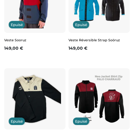
Epuisé
Epuisé
Veste Sooruz
Veste Réversible Strap Soöruz
Prix
Prix
149,00 €
149,00 €
Epuisé
Epuisé