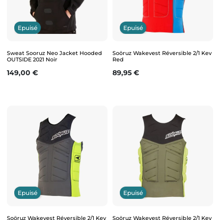
Epuisé
Epuisé
Sweat Sooruz Neo Jacket Hooded
Soöruz Wakevest Réversible 2/1 Kev
OUTSIDE 2021 Noir
Red
Prix
Prix
149,00 €
89,95 €
Epuisé
Epuisé
Soöruz Wakevest Réversible 2/1 Kev
Soöruz Wakevest Réversible 2/1 Kev