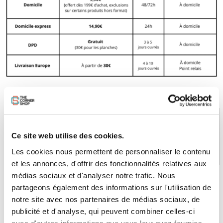
Ce site web utilise des cookies.
PAIEMENT SÉCURISÉ
STOCK EN TEMPS RÉEL
Les cookies nous permettent de personnaliser le contenu
CB, VISA, Mastercard, ALMA
Plus de 5000 produits en stock
et les annonces, d'offrir des fonctionnalités relatives aux
médias sociaux et d'analyser notre trafic. Nous
partageons également des informations sur l'utilisation de
notre site avec nos partenaires de médias sociaux, de
SERVICE CLIENT
FRAIS DE PORT OFFERTS
Une équipe de passionnés
À partir de 99€ d’achat*
publicité et d'analyse, qui peuvent combiner celles-ci
avec d'autres informations que vous leur avez fournies