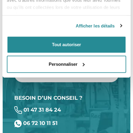
ou qu'ils ont collectées lors de votre utilisation de leurs
services.
Afficher les détails
LE SHOP
Tout autoriser
The Corner Shop Boulogne
28 rue de l'Est
92100 Boulogne-Billancourt
Personnaliser
LOCALISER
BESOIN D’UN CONSEIL ?
01 47 31 84 24
06 72 10 11 51