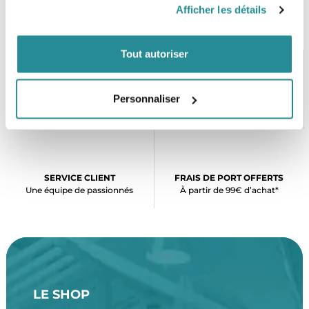
www.douane.gouv.fr
or INFO DOUANES : +33 (0)1 72 40 78 50
Afficher les détails
Tout autoriser
PAIEMENT SÉCURISÉ
STOCK EN TEMPS RÉEL
Personnaliser
CB, VISA, Mastercard, ALMA
Plus de 5000 produits en stock
SERVICE CLIENT
FRAIS DE PORT OFFERTS
Une équipe de passionnés
À partir de 99€ d’achat*
LE SHOP