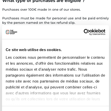
What type of purchases are eligible ?
Purchases over 100€ made in one of our stores.
Purchases must be made for personal use and be paid entirely
by the person named on the tax refund slip.
When to do the tax refund ?
Ce site web utilise des cookies.
Directly on the day of your purchases or, you have 3 days from
the first day of purchase to send us your passport and any other
Les cookies nous permettent de personnaliser le contenu
document necessary for the realization of the remote tax
et les annonces, d'offrir des fonctionnalités relatives aux
refund.
médias sociaux et d'analyser notre trafic. Nous
partageons également des informations sur l'utilisation de
We propose 2 types of refunds :
notre site avec nos partenaires de médias sociaux, de
- Credit card at the airport
publicité et d'analyse, qui peuvent combiner celles-ci
avec d'autres informations que vous leur avez fournies
- Cash at the airport
ou qu'ils ont collectées lors de votre utilisation de leurs
services.
For more information, please visit the website :