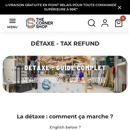
LIVRAISON GRATUITE EN POINT RELAIS POUR TOUTE COMMANDE
SUPÉRIEURE À 99€*
0

MENU
DÉTAXE - TAX REFUND
La détaxe : comment ça marche ?
English below ?