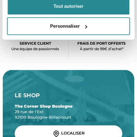
Tout autoriser
PAIEMENT SÉCURISÉ
STOCK EN TEMPS RÉEL
CB, VISA, Mastercard, ALMA
Plus de 5000 produits en stock
Personnaliser
SERVICE CLIENT
FRAIS DE PORT OFFERTS
Une équipe de passionnés
À partir de 99€ d’achat*
LE SHOP
The Corner Shop Boulogne
28 rue de l'Est
92100 Boulogne-Billancourt
LOCALISER