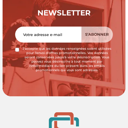
NEWSLETTER
J'accepte que les données renseignées soient utilisées
pour l'envoi d'offres promotionnelles. Vos données
seront conservées jusqu'à votre désinscription. Vous
pouvez vous désinscrire à tout moment par
l'intermédiaire du lien présent dans les emails
promotionnels qui vous sont adressés.