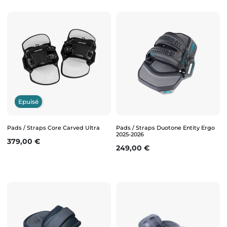
Epuisé
Pads / Straps Core Carved Ultra
Pads / Straps Duotone Entity Ergo
2025-2026
Prix
379,00 €
Prix
249,00 €