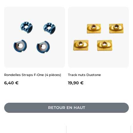
Rondelles Straps F-One (4 pièces)
Track nuts Duotone
Prix
Prix
6,40 €
19,90 €
RETOUR EN HAUT