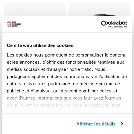
Ce site web utilise des cookies.
Les cookies nous permettent de personnaliser le contenu
et les annonces, d'offrir des fonctionnalités relatives aux
médias sociaux et d'analyser notre trafic. Nous
Pads / Straps Lieuwe Pro pads
Pads / Straps North Flex Pro TT
Bindings 2024-2025
partageons également des informations sur l'utilisation de
Prix
174,95 €
Prix
notre site avec nos partenaires de médias sociaux, de
229,00 €
publicité et d'analyse, qui peuvent combiner celles-ci
avec d'autres informations que vous leur avez fournies
ou qu'ils ont collectées lors de votre utilisation de leurs
services.
Afficher les détails