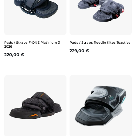
Pads / Straps F-ONE Platinium 3
Pads / Straps Reedin Kites Toasties
2026
Prix
229,00 €
Prix
220,00 €