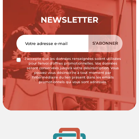
NEWSLETTER
J'accepte que les données renseignées soient utilisées
pour l'envoi d'offres promotionnelles. Vos données
seront conservées jusqu'à votre désinscription. Vous
pouvez vous désinscrire à tout moment par
l'intermédiaire du lien présent dans les emails
promotionnels qui vous sont adressés.