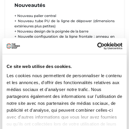
Nouveautés
+ Nouveau palier central
+ Nouveau tube PU de la ligne de dépower (dimensions
extérieures plus petites)
+ Nouveau design de la poignée de la barre
+ Nouvelle configuration de la ligne frontale : anneau en
métal en tant que distributeur en V
+ Nouvelle construction du Pigtail
Caractéristiques
Ce site web utilise des cookies.
- Système de sécurité Click-In
- Découpe précise de la ligne arrière
Les cookies nous permettent de personnaliser le contenu
- Longueur de ligne réglable
et les annonces, d'offrir des fonctionnalités relatives aux
- Guidage précis grâce aux lignes Flite99
- Système de détorsion automatique
médias sociaux et d'analyser notre trafic. Nous
- Position V basse en option pour être compatible avec la
partageons également des informations sur l'utilisation de
plupart des ailes du marché
notre site avec nos partenaires de médias sociaux, de
Choix du Chicken Loop
publicité et d'analyse, qui peuvent combiner celles-ci
avec d'autres informations que vous leur avez fournies
ATTENTION - Barre livrée sans chicken loop.
Duotone propose 4 nouveaux chicken loops à ses riders.
ou qu'ils ont collectées lors de votre utilisation de leurs
-
Freeride Kit
: C'est le chicken loop historique de chez