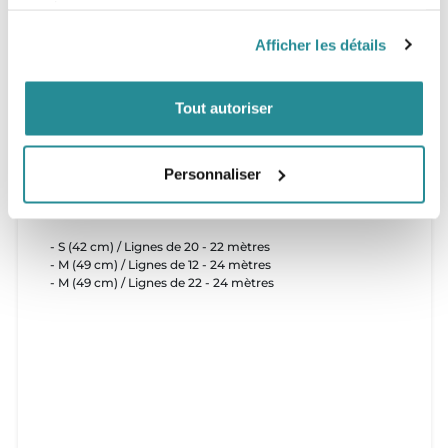
services.
Duotone, pour tous les pratiquants qui souhaitent
conserver une barre "à tout faire" sans se spécialiser
Afficher les détails
-
Rope Harness Kit
: Pour tous les riders possédant un
harnais à corde (Type Ride Engine et toutes les marques
ayant sorti des boucles de vagues avec un bout)
-
Freestyle Kit / Wakestyle Kit
: Pour tous les riders
Tout autoriser
freestyle souhaitant une large boucle.
Personnaliser
Tailles
- S (42 cm) / Lignes de 20 - 22 mètres
- M (49 cm) / Lignes de 12 - 24 mètres
- M (49 cm) / Lignes de 22 - 24 mètres