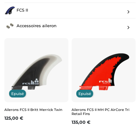
FCS II
Accessoires aileron
Epuisé
Epuisé
Ailerons FCS II Britt Merrick Twin
Ailerons FCS II MH PC AirCore Tri
Retail Fins
Prix
125,00 €
Prix
135,00 €