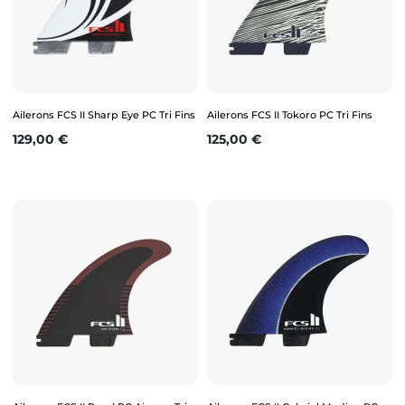
Ailerons FCS II Sharp Eye PC Tri Fins
Ailerons FCS II Tokoro PC Tri Fins
Prix
Prix
129,00 €
125,00 €