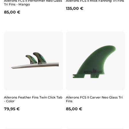
Ailerons FCS II Performer Neo Glass
Ailerons FCS II Mick Fanning Tri Fins
Tri Fins - Mango
Prix
135,00 €
Prix
85,00 €
Ailerons Feather Fins Twin Click Tab
Ailerons FCS II Carver Neo Glass Tri
- Color
Fins
Prix
Prix
79,95 €
85,00 €