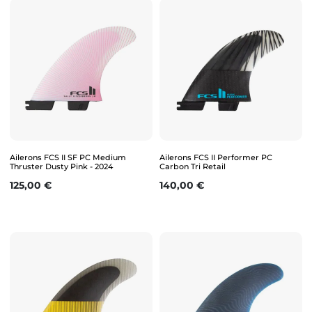
Ailerons FCS II SF PC Medium
Ailerons FCS II Performer PC
Thruster Dusty Pink - 2024
Carbon Tri Retail
Prix
Prix
125,00 €
140,00 €