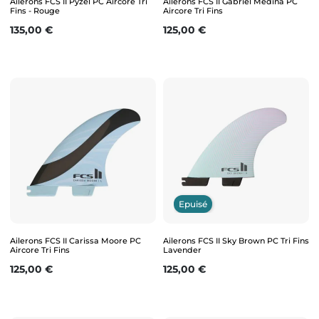
Ailerons FCS II Pyzel PC Aircore Tri
Ailerons FCS II Gabriel Medina PC
Fins - Rouge
Aircore Tri Fins
Prix
Prix
135,00 €
125,00 €
Epuisé
Ailerons FCS II Carissa Moore PC
Ailerons FCS II Sky Brown PC Tri Fins
Aircore Tri Fins
Lavender
Prix
Prix
125,00 €
125,00 €