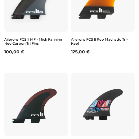
Ailerons FCS II MF - Mick Fanning
Ailerons FCS II Rob Machado Tri-
Neo Carbon Tri Fins
Keel
Prix
Prix
100,00 €
125,00 €