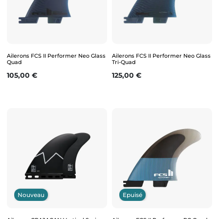
Ailerons FCS II Performer Neo Glass
Ailerons FCS II Performer Neo Glass
Quad
Tri-Quad
Prix
Prix
105,00 €
125,00 €
Nouveau
Epuisé