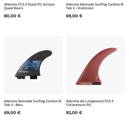
Ailerons FCS II Pyzel PC Aircore
Ailerons Nomads Surfing Carbon-R
Quad Rears
Tab II - Multicolor
Prix
Prix
80,00 €
69,00 €
Ailerons Nomads Surfing Carbon-R
Ailerons de Longboard FCS II
Tab II - Bleu
Christenson PG
Prix
Prix
69,00 €
92,00 €