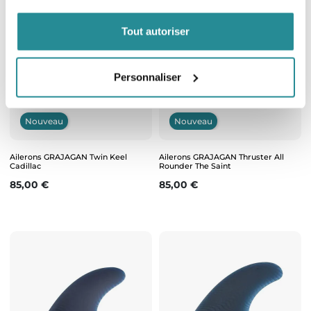
Tout autoriser
Personnaliser
Nouveau
Nouveau
Ailerons GRAJAGAN Twin Keel
Ailerons GRAJAGAN Thruster All
Cadillac
Rounder The Saint
Prix
Prix
85,00 €
85,00 €