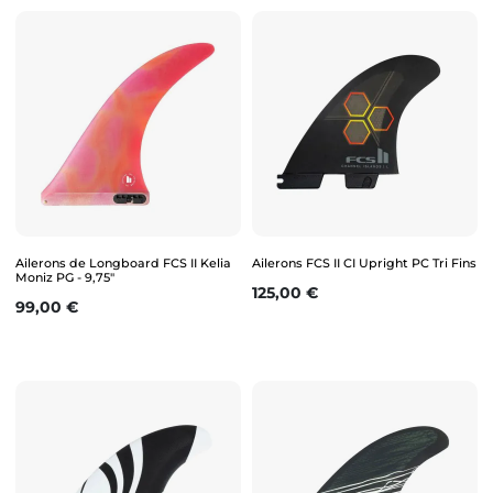
Ailerons de Longboard FCS II Kelia
Ailerons FCS II CI Upright PC Tri Fins
Moniz PG - 9,75"
Prix
125,00 €
Prix
99,00 €