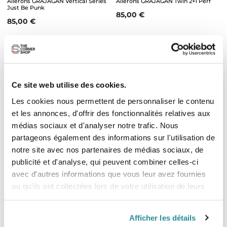
Ailerons GRAJAGAN Vertical Series
Ailerons GRAJAGAN Twin 2+1 Perf
Just Be Punk
Prix
85,00 €
Prix
85,00 €
Ce site web utilise des cookies.
Les cookies nous permettent de personnaliser le contenu
et les annonces, d'offrir des fonctionnalités relatives aux
médias sociaux et d'analyser notre trafic. Nous
partageons également des informations sur l'utilisation de
Epuisé
notre site avec nos partenaires de médias sociaux, de
publicité et d'analyse, qui peuvent combiner celles-ci
Ailerons FCS II Reactor PC Carbon
Ailerons FCS II Accelerator PC
avec d'autres informations que vous leur avez fournies
Tri Retail Fins
Carbon Tri Fin
ou qu'ils ont collectées lors de votre utilisation de leurs
Prix
Prix
140,00 €
125,00 €
services.
Afficher les détails