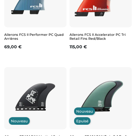
Ailerons FCS II Performer PC Quad
Ailerons FCS II Accelerator PC Tri
Arrières
Retail Fins Red/Black
Prix
Prix
69,00 €
115,00 €
Nouveau
Nouveau
Epuisé