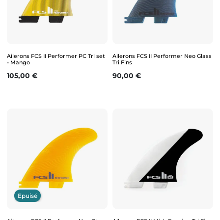
Ailerons FCS II Performer PC Tri set
Ailerons FCS II Performer Neo Glass
- Mango
Tri Fins
Prix
Prix
105,00 €
90,00 €
Epuisé