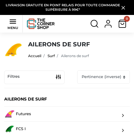
LIVRAISON GRATUITE EN POINT RELAIS POUR TOUTE COMMANDE
SUPÉRIEURE À 99€*
0

MENU
AILERONS DE SURF
Accueil
Surf
Ailerons de surf
Filtres
AILERONS DE SURF
Futures
FCS I