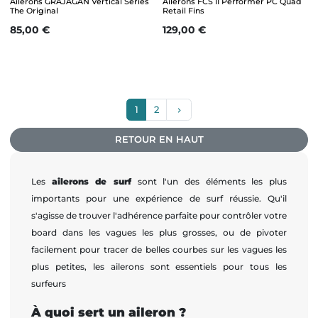
Ailerons GRAJAGAN Vertical Series
Ailerons FCS II Performer PC Quad
The Original
Retail Fins
Prix
Prix
85,00 €
129,00 €
Suivant
1
2
keyboard_arrow_right
RETOUR EN HAUT
Les
ailerons de surf
sont l'un des éléments les plus
importants pour une expérience de surf réussie. Qu'il
s'agisse de trouver l'adhérence parfaite pour contrôler votre
board dans les vagues les plus grosses, ou de pivoter
facilement pour tracer de belles courbes sur les vagues les
plus petites, les ailerons sont essentiels pour tous les
surfeurs
À quoi sert un aileron ?