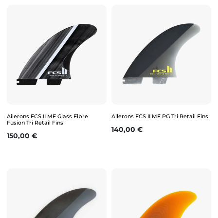
Ailerons FCS II MF Glass Fibre
Ailerons FCS II MF PG Tri Retail Fins
Fusion Tri Retail Fins
Prix
140,00 €
Prix
150,00 €