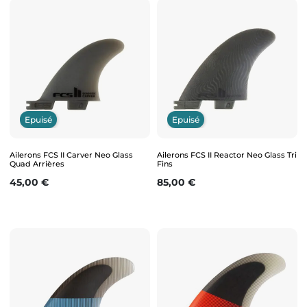
Epuisé
Epuisé
Ailerons FCS II Carver Neo Glass
Ailerons FCS II Reactor Neo Glass Tri
Quad Arrières
Fins
Prix
Prix
45,00 €
85,00 €