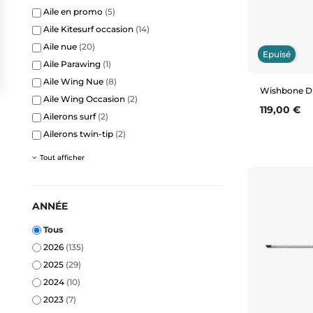
Aile en promo
(5)
Aile Kitesurf occasion
(14)
Aile nue
(20)
Epuisé
Aile Parawing
(1)
Aile Wing Nue
(8)
Wishbone Du
Aile Wing Occasion
(2)
Prix
119,00 €
Ailerons surf
(2)
Ailerons twin-tip
(2)
Tout afficher
ANNÉE
Tous
2026
(135)
2025
(29)
2024
(10)
2023
(7)