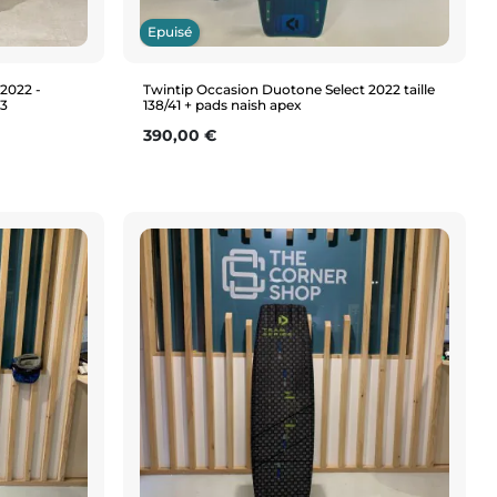
Epuisé
 2022 -
Twintip Occasion Duotone Select 2022 taille
23
138/41 + pads naish apex
Prix
390,00 €
Aperçu rapide