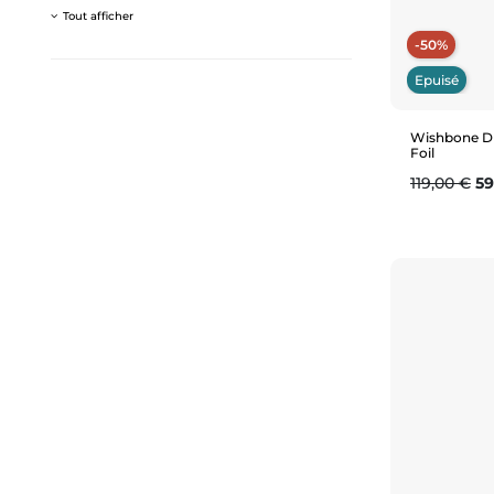
Tout afficher
-50%
Epuisé
Wishbone D
Foil
Prix de ba
Pr
119,00 €
59