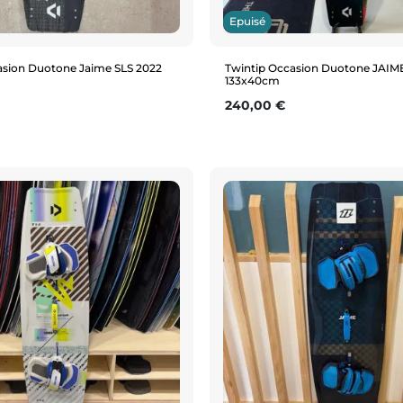
Epuisé
asion Duotone Jaime SLS 2022
Twintip Occasion Duotone JAIME
133x40cm
Prix
240,00 €
Aperçu rapide
Aperçu rapide