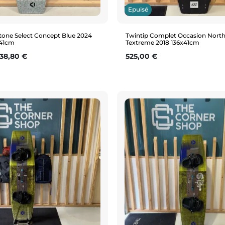
Epuisé
tone Select Concept Blue 2024
Twintip Complet Occasion Nort
x41cm
Textreme 2018 136x41cm
se
rix
Prix
38,80 €
525,00 €
Aperçu rapide
Aperçu rapide