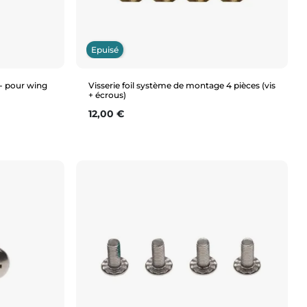
Epuisé
- pour wing
Visserie foil système de montage 4 pièces (vis
+ écrous)
Prix
12,00 €
Aperçu rapide