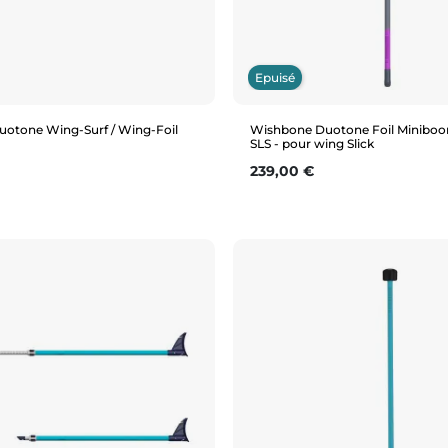
Epuisé
otone Wing-Surf / Wing-Foil
Wishbone Duotone Foil Minibo
SLS - pour wing Slick
Prix
239,00 €
Aperçu rapide
Aperçu rapide