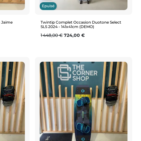
Epuisé
h Jaime
Twintip Complet Occasion Duotone Select
SLS 2024 - 141x41cm (DEMO)
Prix de base
Prix
1 448,00 €
724,00 €
Aperçu rapide