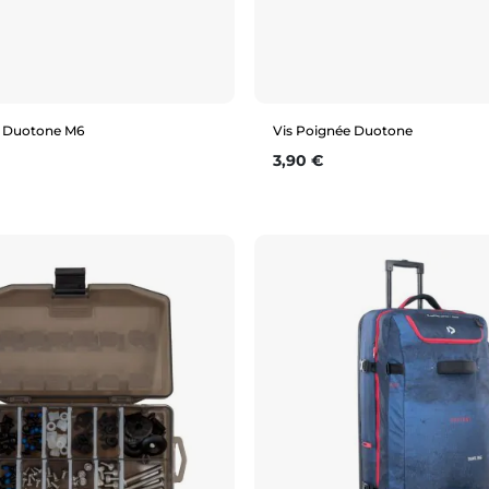
m Duotone M6
Vis Poignée Duotone
Prix
3,90 €
Aperçu rapide
Aperçu rapide
25mm