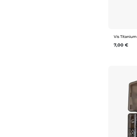
Vis Titaniu
Prix
7,00 €