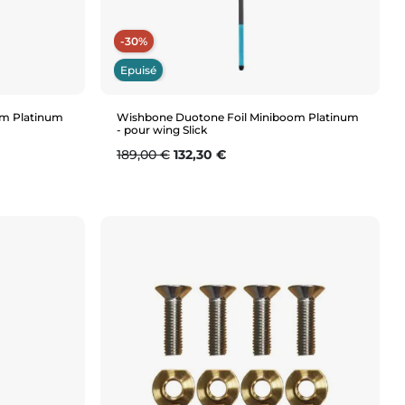
-30%
Epuisé
om Platinum
Wishbone Duotone Foil Miniboom Platinum
- pour wing Slick
Prix de base
Prix
189,00 €
132,30 €
Aperçu rapide