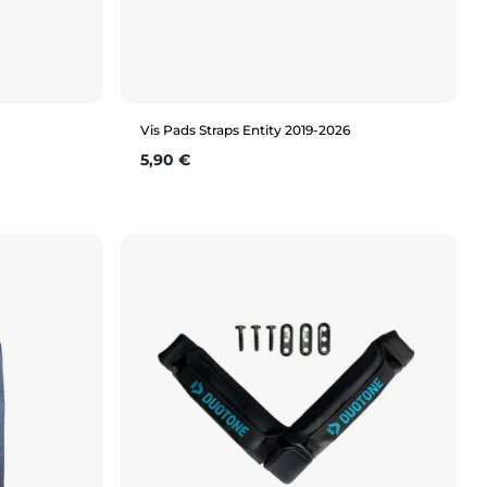
Vis Pads Straps Entity 2019-2026
Prix
5,90 €
Aperçu rapide
14mm (vert)
16mm (bleu)