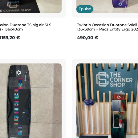
Epuisé
sion Duotone TS big air SLS
Twintip Occasion Duotone Soleil
 - 136x40cm
136x39cm + Pads Entity Ergo 20
se
Prix
Prix
1 159,20 €
490,00 €
Aperçu rapide
Aperçu rapide