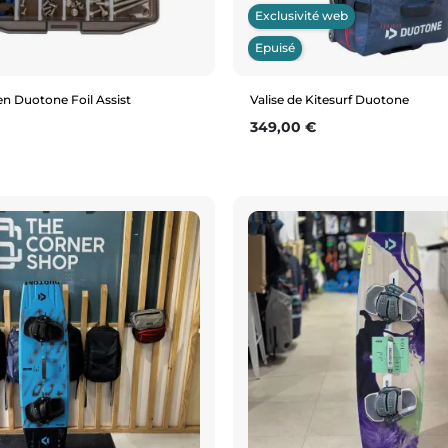
Exclusivité web
Epuisé
ien Duotone Foil Assist
Valise de Kitesurf Duotone
Prix
349,00 €
Aperçu rapide
Aperçu rapide