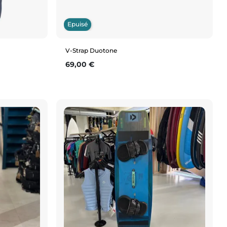
Epuisé
V-Strap Duotone
Prix
69,00 €
Aperçu rapide