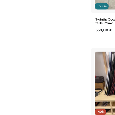
Epuisé
Twintip Occ
taille 139/42
Prix
550,00 €
-40%