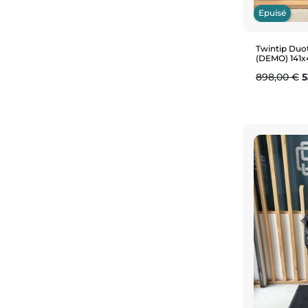
Epuisé
Twintip Duo
(DEMO) 141
Prix de ba
P
898,00 €
5