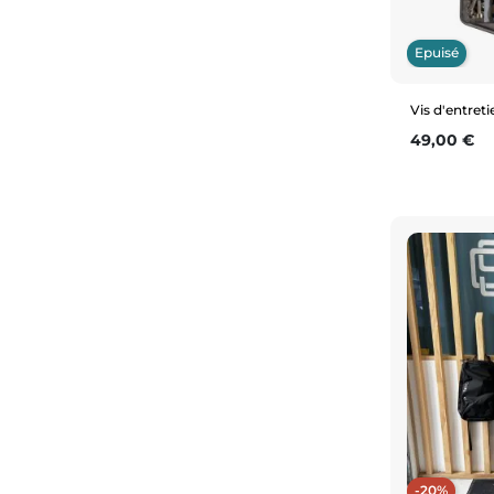
Epuisé
Vis d'entret
Prix
49,00 €
-20%