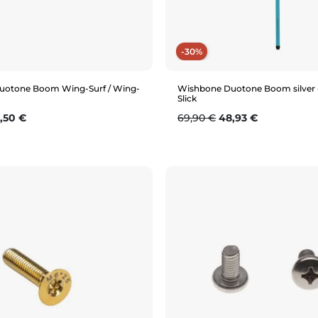
-30%
uotone Boom Wing-Surf / Wing-
Wishbone Duotone Boom silver 
Slick
se
ix
Prix de base
Prix
,50 €
69,90 €
48,93 €
Aperçu rapide
Aperçu rapide
125cm