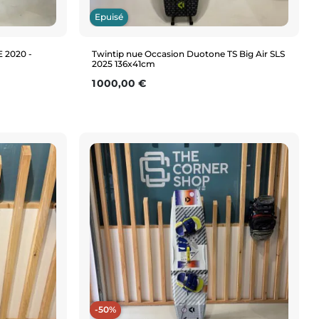
Epuisé
 2020 -
Twintip nue Occasion Duotone TS Big Air SLS
2025 136x41cm
Prix
1 000,00 €
Aperçu rapide
-50%