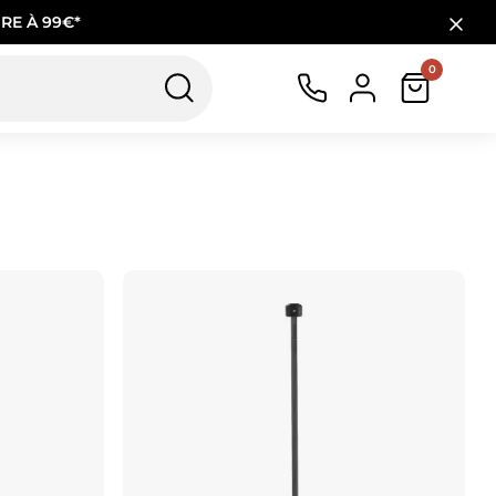
RE À 99€*
0