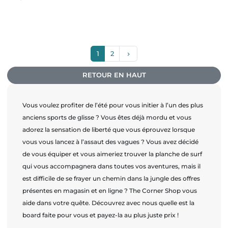
Suivant
1
2
keyboard_arrow_right
RETOUR EN HAUT
Vous voulez profiter de l’été pour vous initier à l’un des plus
anciens sports de glisse ? Vous êtes déjà mordu et vous
adorez la sensation de liberté que vous éprouvez lorsque
vous vous lancez à l’assaut des vagues ? Vous avez décidé
de vous équiper et vous aimeriez trouver la planche de surf
qui vous accompagnera dans toutes vos aventures, mais il
est difficile de se frayer un chemin dans la jungle des offres
présentes en magasin et en ligne ? The Corner Shop vous
aide dans votre quête. Découvrez avec nous quelle est la
board faite pour vous et payez-la au plus juste prix !