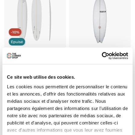
-10%
Epuisé
Planche de Surf Prism Mini Malibu
Planche Surf Pyzel Tiger Twin
8'4 Essential Series
Prix
785,00 €
Prix de base
Prix
449,10 €
499,00 €
Ce site web utilise des cookies.
Les cookies nous permettent de personnaliser le contenu
et les annonces, d'offrir des fonctionnalités relatives aux
médias sociaux et d'analyser notre trafic. Nous
partageons également des informations sur l'utilisation de
notre site avec nos partenaires de médias sociaux, de
publicité et d'analyse, qui peuvent combiner celles-ci
avec d'autres informations que vous leur avez fournies