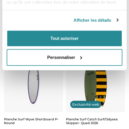
ou qu'ils ont collectées lors de votre utilisation de leurs
Exclusivité web
services.
Afficher les détails
Planche Surf Catch Surf/Odysea
Planche Surf Wyve x Cabianca DFK
Special Tri 54" Clay Marzo 2026
2.0
Prix
Prix
399,99 €
799,00 €
Tout autoriser
Personnaliser
Exclusivité web
Planche Surf Wyve Shortboard P-
Planche Surf Catch Surf/Odysea
Round
Skipper- Quad 2026