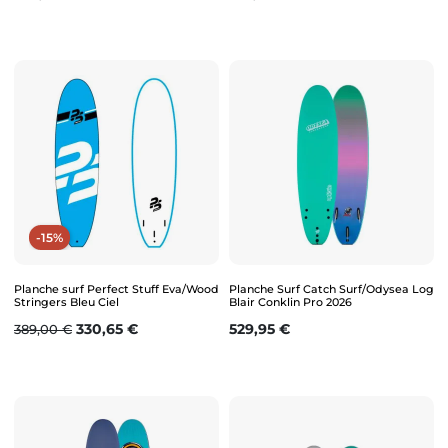
-15%
Planche surf Perfect Stuff Eva/Wood
Planche Surf Catch Surf/Odysea Log
Stringers Bleu Ciel
Blair Conklin Pro 2026
Prix de base
Prix
Prix
330,65 €
529,95 €
389,00 €