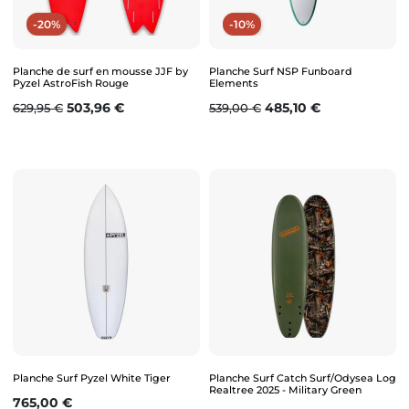
-20%
-10%
Planche de surf en mousse JJF by
Planche Surf NSP Funboard
Pyzel AstroFish Rouge
Elements
Prix de base
Prix
Prix de base
Prix
503,96 €
485,10 €
629,95 €
539,00 €
Planche Surf Pyzel White Tiger
Planche Surf Catch Surf/Odysea Log
Realtree 2025 - Military Green
Prix
765,00 €