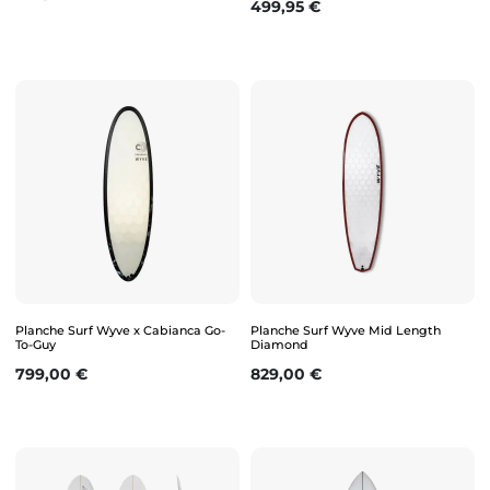
Prix
499,95 €
Planche Surf Wyve x Cabianca Go-
Planche Surf Wyve Mid Length
To-Guy
Diamond
Prix
Prix
799,00 €
829,00 €