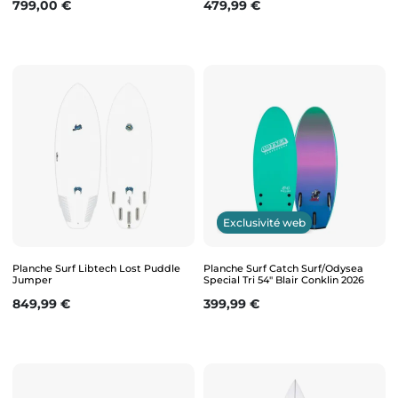
Prix
Prix
799,00 €
479,99 €
Exclusivité web
Planche Surf Libtech Lost Puddle
Planche Surf Catch Surf/Odysea
Jumper
Special Tri 54" Blair Conklin 2026
Prix
Prix
849,99 €
399,99 €