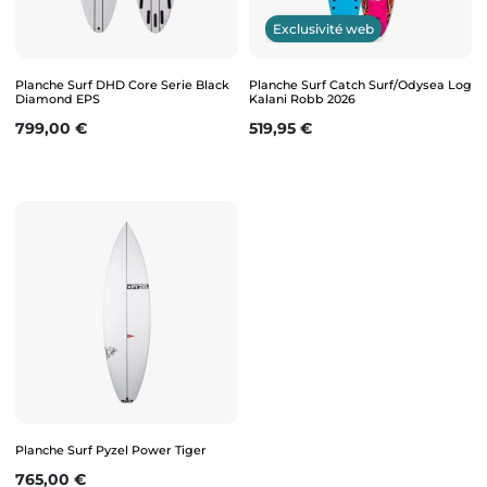
Exclusivité web
Planche Surf DHD Core Serie Black
Planche Surf Catch Surf/Odysea Log
Diamond EPS
Kalani Robb 2026
Prix
Prix
799,00 €
519,95 €
Planche Surf Pyzel Power Tiger
Prix
765,00 €