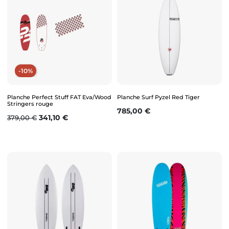
-10%
Planche Perfect Stuff FAT Eva/Wood
Planche Surf Pyzel Red Tiger
Stringers rouge
Prix
785,00 €
Prix de base
Prix
341,10 €
379,00 €