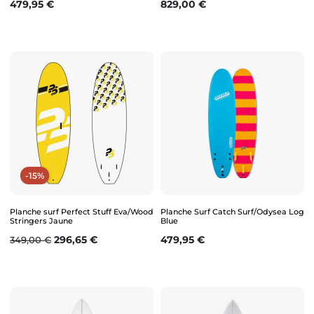
Prix
Prix
479,95 €
829,00 €
-15%
Planche surf Perfect Stuff Eva/Wood
Planche Surf Catch Surf/Odysea Log
Stringers Jaune
Blue
Prix de base
Prix
Prix
296,65 €
479,95 €
349,00 €