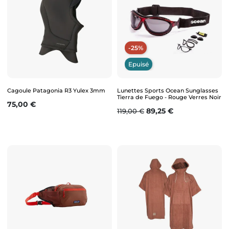
-25%
Epuisé
Cagoule Patagonia R3 Yulex 3mm
Lunettes Sports Ocean Sunglasses
Tierra de Fuego - Rouge Verres Noir
Prix
75,00 €
Prix de base
Prix
89,25 €
119,00 €