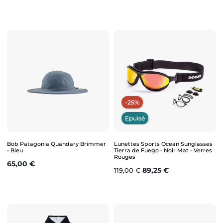
-25%
Epuisé
Bob Patagonia Quandary Brimmer
Lunettes Sports Ocean Sunglasses
- Bleu
Tierra de Fuego - Noir Mat - Verres
Rouges
Prix
65,00 €
Prix de base
Prix
89,25 €
119,00 €