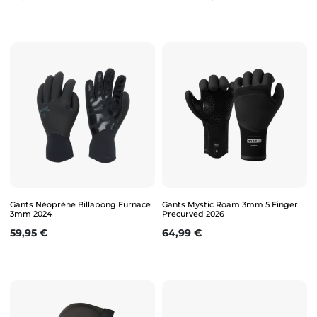
Gants Néoprène Billabong Furnace
Gants Mystic Roam 3mm 5 Finger
3mm 2024
Precurved 2026
Prix
Prix
59,95 €
64,99 €