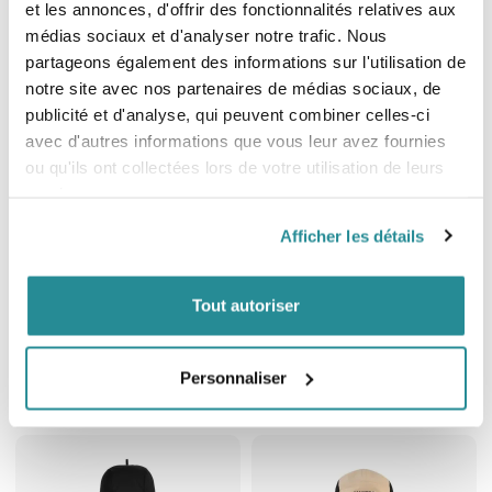
et les annonces, d'offrir des fonctionnalités relatives aux
médias sociaux et d'analyser notre trafic. Nous
partageons également des informations sur l'utilisation de
notre site avec nos partenaires de médias sociaux, de
publicité et d'analyse, qui peuvent combiner celles-ci
avec d'autres informations que vous leur avez fournies
ou qu'ils ont collectées lors de votre utilisation de leurs
services.
Afficher les détails
Tout autoriser
Barres de toit amovibles Surflogic
Cagoule Billabong Furnace 2mm
Soft Racks Double
Prix
65,95 €
Prix
99,95 €
Personnaliser