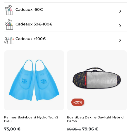
Cadeaux -50€
Cadeaux 50€-100€
Cadeaux +100€
-20%
Palmes Bodyboard Hydro Tech 2
Boardbag Dakine Daylight Hybrid
Bleu
Camo
Prix
Prix de base
Prix
75,00 €
79,96 €
99,95 €