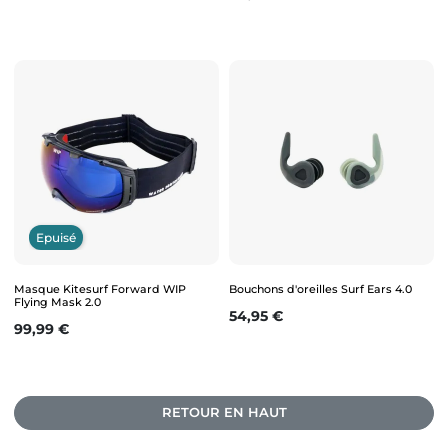
Epuisé
Masque Kitesurf Forward WIP
Bouchons d'oreilles Surf Ears 4.0
Flying Mask 2.0
Prix
54,95 €
Prix
99,99 €
RETOUR EN HAUT