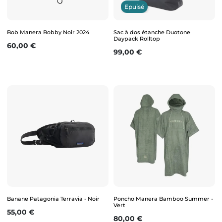
Epuisé
Bob Manera Bobby Noir 2024
Sac à dos étanche Duotone
Daypack Rolltop
Prix
60,00 €
Prix
99,00 €
Banane Patagonia Terravia - Noir
Poncho Manera Bamboo Summer -
Vert
Prix
55,00 €
Prix
80,00 €