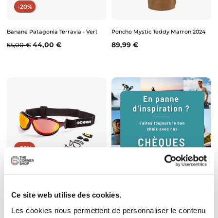
-20%
Banane Patagonia Terravia - Vert
Poncho Mystic Teddy Marron 2024
Prix de base
Prix
Prix
44,00 €
89,99 €
55,00 €
-25%
Epuisé
Lunettes Sports Ocean Sunglasses
Ce site web utilise des cookies.
Tierra de Fuego - Rouge Verres
Rouge
Les cookies nous permettent de personnaliser le contenu
Prix de base
Prix
89,25 €
119,00 €