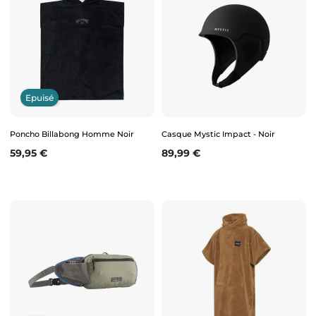
Epuisé
Poncho Billabong Homme Noir
Casque Mystic Impact - Noir
Prix
Prix
59,95 €
89,99 €